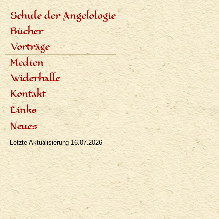
Schule der Angelologie
<none>
Inhalt der Schule
Bücher
Lektoren
Sieben Stufen
Angelologie der Geschichte
Vorträge
Termine und Anmeldungen
Sieben Erzengel
Fotogalerie
Zeitplan der Vorträge
Medien
Aufnahmen der Vorträge
Fachartikel
Widerhalle
Populäre Artikel
Presseinterviews
Dialoge
Kontakt
Rundfunk
Rezensionen
Fernsehen
Links
Bibliographie
Neues
Letzte Aktualisierung
16.07.2026