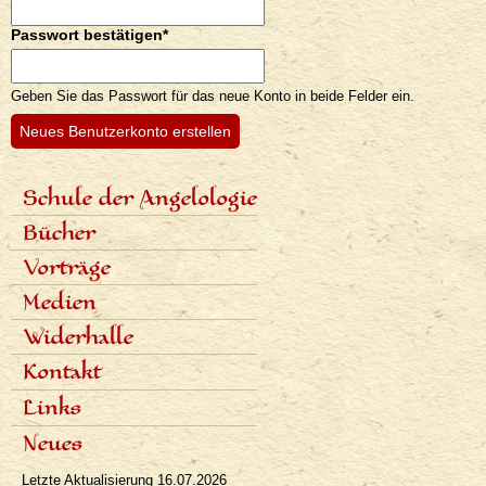
Passwort bestätigen
*
Geben Sie das Passwort für das neue Konto in beide Felder ein.
Schule der Angelologie
<none>
Inhalt der Schule
Bücher
Lektoren
Sieben Stufen
Angelologie der Geschichte
Vorträge
Termine und Anmeldungen
Sieben Erzengel
Fotogalerie
Zeitplan der Vorträge
Medien
Aufnahmen der Vorträge
Fachartikel
Widerhalle
Populäre Artikel
Presseinterviews
Dialoge
Kontakt
Rundfunk
Rezensionen
Fernsehen
Links
Bibliographie
Neues
Letzte Aktualisierung
16.07.2026