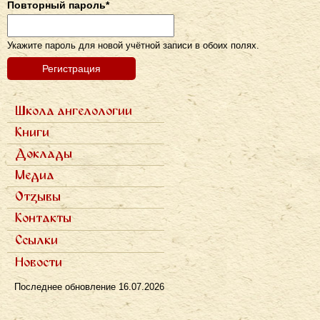
Повторный пароль
*
Укажите пароль для новой учётной записи в обоих полях.
Школа ангелологии
Primárne
Семь ступеней
Книги
odkazy
Фотогалерея
Семь архангелов
ru
Доклады
Записи докладов
Медиа
Научные статьи
Отзывы
Популярные статьи
Полемика
Интервью в прессе
Контакты
Рецензии
Радио
Телевидение
Ссылки
Новости
Последнее обновление
16.07.2026