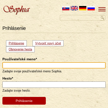
Prihlásenie
Primárne
Prihlásenie
(aktívna
Vytvoriť nový účet
karta)
karty
Obnovenie hesla
Používateľské meno
*
Zadajte svoje používateľské meno Sophia.
Heslo
*
Zadajte svoje heslo.