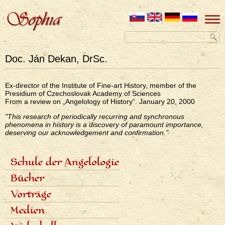
Doc. Ján Dekan, DrSc.
Ex-director of the Institute of Fine-art History, member of the
Presidium of Czechoslovak Academy of Sciences
From a review on „Angelology of History“. January 20, 2000
"This research of periodically recurring and synchronous
phenomena in history is a discovery of paramount importance,
deserving our acknowledgement and confirmation."
Schule der Angelologie
<none>
Inhalt der Schule
Bücher
Lektoren
Sieben Stufen
Angelologie der Geschichte
Vorträge
Termine und Anmeldungen
Sieben Erzengel
Fotogalerie
Zeitplan der Vorträge
Medien
Aufnahmen der Vorträge
Fachartikel