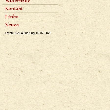
Widerhalle
Populäre Artikel
Presseinterviews
Dialoge
Kontakt
Rundfunk
Rezensionen
Fernsehen
Links
Bibliographie
Neues
Letzte Aktualisierung
16.07.2026