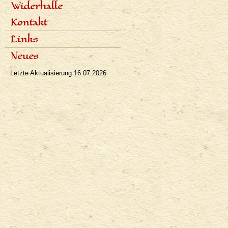
Fachartikel
Widerhalle
Populäre Artikel
Presseinterviews
Dialoge
Kontakt
Rundfunk
Rezensionen
Fernsehen
Links
Bibliographie
Neues
Letzte Aktualisierung
16.07.2026