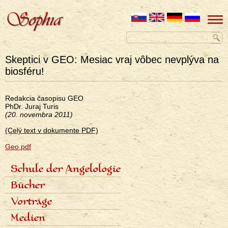
Skeptici v GEO: Mesiac vraj vôbec nevplýva na
biosféru!
Redakcia časopisu GEO
PhDr. Juraj Turis
(20. novembra 2011)
(Celý text v dokumente PDF)
Geo.pdf
Schule der Angelologie
<none>
Inhalt der Schule
Bücher
Lektoren
Sieben Stufen
Angelologie der Geschichte
Vorträge
Termine und Anmeldungen
Sieben Erzengel
Fotogalerie
Zeitplan der Vorträge
Medien
Aufnahmen der Vorträge