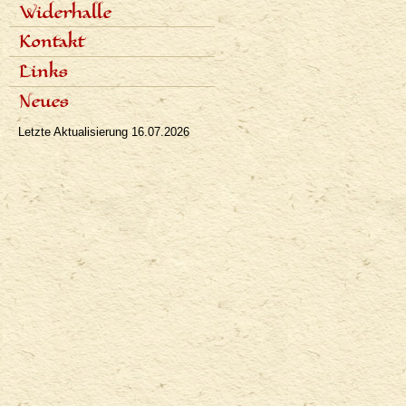
Fachartikel
Widerhalle
Populäre Artikel
Presseinterviews
Dialoge
Kontakt
Rundfunk
Rezensionen
Fernsehen
Links
Bibliographie
Neues
Letzte Aktualisierung
16.07.2026