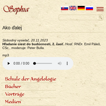
Ako ďalej
Slobodný vysielač, 20.11.2023
Hľadanie ciest do budúcnosti, 2. časť.
Hosť: RNDr. Emil Páleš,
CSc., moderuje: Peter Bulla.
mp3
Schule der Angelologie
<none>
Inhalt der Schule
Bücher
Lektoren
Sieben Stufen
Angelologie der Geschichte
Vorträge
Termine und Anmeldungen
Sieben Erzengel
Fotogalerie
Zeitplan der Vorträge
Medien
Aufnahmen der Vorträge