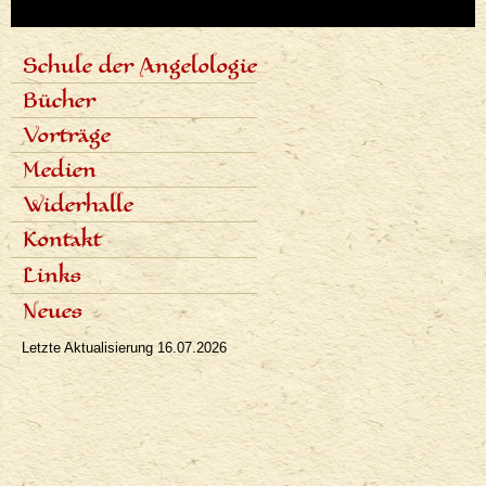
Schule der Angelologie
<none>
Inhalt der Schule
Bücher
Lektoren
Sieben Stufen
Angelologie der Geschichte
Vorträge
Termine und Anmeldungen
Sieben Erzengel
Fotogalerie
Zeitplan der Vorträge
Medien
Aufnahmen der Vorträge
Fachartikel
Widerhalle
Populäre Artikel
Presseinterviews
Dialoge
Kontakt
Rundfunk
Rezensionen
Fernsehen
Links
Bibliographie
Neues
Letzte Aktualisierung
16.07.2026