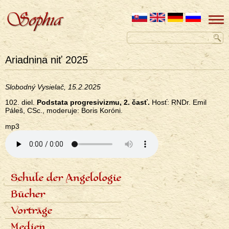
Ariadnina niť 2025
Slobodný Vysielač, 15.2.2025
102. diel.
Podstata progresivizmu, 2. časť.
Hosť: RNDr. Emil
Páleš, CSc., moderuje: Boris Koróni.
mp3
Schule der Angelologie
<none>
Inhalt der Schule
Bücher
Lektoren
Sieben Stufen
Angelologie der Geschichte
Vorträge
Termine und Anmeldungen
Sieben Erzengel
Fotogalerie
Zeitplan der Vorträge
Medien