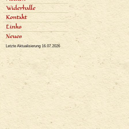
Aufnahmen der Vorträge
Fachartikel
Widerhalle
Populäre Artikel
Presseinterviews
Dialoge
Kontakt
Rundfunk
Rezensionen
Fernsehen
Links
Bibliographie
Neues
Letzte Aktualisierung
16.07.2026