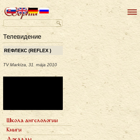
Телевидение
RЕФЛЕКС (REFLEX )
TV Markíza, 31. mája 2010
Школа ангелологии
Primárne
Семь ступеней
Книги
odkazy
Фотогалерея
Семь архангелов
ru
Доклады