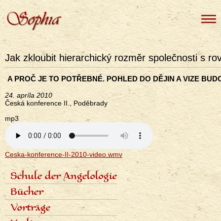
Jak zkloubit hierarchický rozměr společnosti s ro
A PROČ JE TO POTŘEBNÉ. POHLED DO DĚJIN A VIZE BUD
24. apríla 2010
Česká konference II., Poděbrady
mp3
Ceska-konference-II-2010-video.wmv
Schule der Angelologie
<none>
Inhalt der Schule
Bücher
Lektoren
Sieben Stufen
Angelologie der Geschichte
Vorträge
Termine und Anmeldungen
Sieben Erzengel
Fotogalerie
Zeitplan der Vorträge