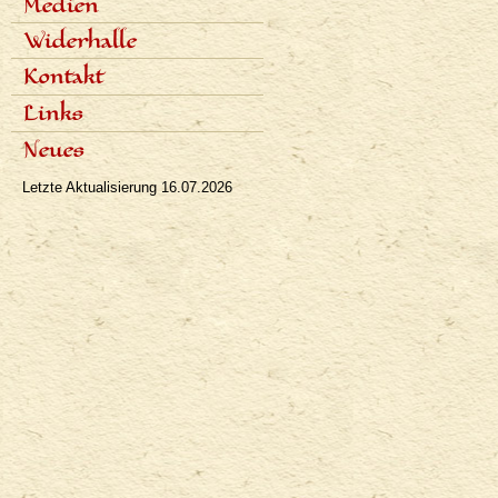
Medien
Aufnahmen der Vorträge
Fachartikel
Widerhalle
Populäre Artikel
Presseinterviews
Dialoge
Kontakt
Rundfunk
Rezensionen
Fernsehen
Links
Bibliographie
Neues
Letzte Aktualisierung
16.07.2026