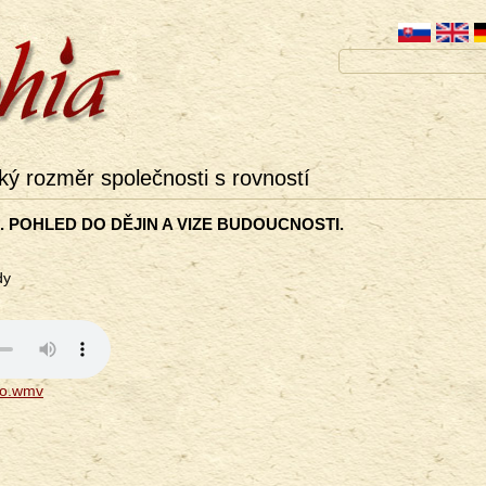
cký rozměr společnosti s rovností
. POHLED DO DĚJIN A VIZE BUDOUCNOSTI.
dy
eo.wmv