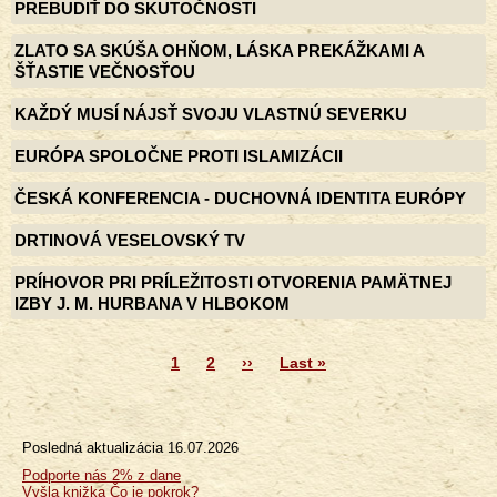
PREBUDIŤ DO SKUTOČNOSTI
ZLATO SA SKÚŠA OHŇOM, LÁSKA PREKÁŽKAMI A
ŠŤASTIE VEČNOSŤOU
KAŽDÝ MUSÍ NÁJSŤ SVOJU VLASTNÚ SEVERKU
EURÓPA SPOLOČNE PROTI ISLAMIZÁCII
ČESKÁ KONFERENCIA - DUCHOVNÁ IDENTITA EURÓPY
DRTINOVÁ VESELOVSKÝ TV
PRÍHOVOR PRI PRÍLEŽITOSTI OTVORENIA PAMÄTNEJ
IZBY J. M. HURBANA V HLBOKOM
Aktuálna
1
Page
2
Ďalšia
››
Posledná
Last »
Pagination
stránka
strana
strana
Posledná aktualizácia
16.07.2026
Menu
Podporte nás 2% z dane
Vyšla knižka Čo je pokrok?