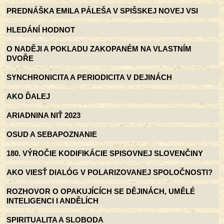
PREDNÁŠKA EMILA PÁLEŠA V SPIŠSKEJ NOVEJ VSI
HLEDÁNÍ HODNOT
O NADĚJI A POKLADU ZAKOPANÉM NA VLASTNÍM
DVOŘE
SYNCHRONICITA A PERIODICITA V DEJINÁCH
AKO ĎALEJ
ARIADNINA NIŤ 2023
OSUD A SEBAPOZNANIE
180. VÝROČIE KODIFIKÁCIE SPISOVNEJ SLOVENČINY
AKO VIESŤ DIALÓG V POLARIZOVANEJ SPOLOČNOSTI?
ROZHOVOR O OPAKUJÍCÍCH SE DĚJINÁCH, UMĚLÉ
INTELIGENCI I ANDĚLÍCH
SPIRITUALITA A SLOBODA