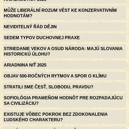
MŮŽE LIBERÁLNÍ ROZUM VÉST KE KONZERVATIVNÍM
HODNOTÁM?
NEVIDITELNÝ ŘÁD DĚJIN
SEDEM TYPOV DUCHOVNEJ PRAXE
STRIEDANIE VEKOV A OSUD NÁRODA: MAJÚ SLOVANIA
HISTORICKÚ ÚLOHU?
ARIADNINA NIŤ 2025
OBJAV 500-ROČNÝCH RYTMOV A SPOR O KLÍMU
STRATILI SME ČESŤ, SLOBODU, PRAVDU?
SOFIOLÓGIA PRAMEŇOM HODNÔT PRE ROZPADAJÚCU
SA CIVILIZÁCIU?
EXISTUJE VÔBEC POKROK BEZ ZDOKONALENIA
ĽUDSKÉHO CHARAKTERU?