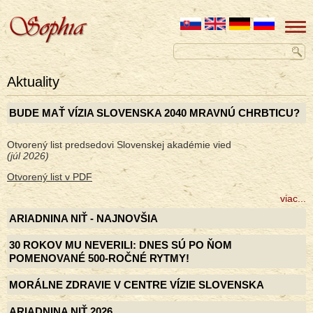
Aktuality
BUDE MAŤ VÍZIA SLOVENSKA 2040 MRAVNÚ CHRBTICU?
Otvorený list predsedovi Slovenskej akadémie vied
(júl 2026)
Otvorený list v PDF
viac...
ARIADNINA NIŤ - NAJNOVŠIA
30 ROKOV MU NEVERILI: DNES SÚ PO ŇOM
POMENOVANÉ 500-ROČNÉ RYTMY!
MORÁLNE ZDRAVIE V CENTRE VÍZIE SLOVENSKA
ARIADNINA NIŤ 2026