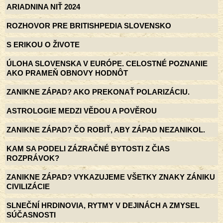
ARIADNINA NIŤ 2024
ROZHOVOR PRE BRITISHPEDIA SLOVENSKO
S ERIKOU O ŽIVOTE
ÚLOHA SLOVENSKA V EURÓPE. CELOSTNÉ POZNANIE
AKO PRAMEŇ OBNOVY HODNÔT
ZANIKNE ZÁPAD? AKO PREKONAŤ POLARIZÁCIU.
ASTROLOGIE MEDZI VĚDOU A POVĚROU
ZANIKNE ZÁPAD? ČO ROBIŤ, ABY ZÁPAD NEZANIKOL.
KAM SA PODELI ZÁZRAČNÉ BYTOSTI Z ČIAS
ROZPRÁVOK?
ZANIKNE ZÁPAD? VYKAZUJEME VŠETKY ZNAKY ZÁNIKU
CIVILIZÁCIE
SLNEČNÍ HRDINOVIA, RYTMY V DEJINÁCH A ZMYSEL
SÚČASNOSTI