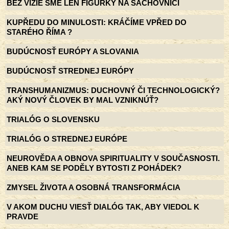
BEZ VÍZIE SME LEN FIGÚRKY NA ŠACHOVNICI
KUPŘEDU DO MINULOSTI: KRÁČÍME VPŘED DO
STARÉHO ŘÍMA ?
BUDÚCNOSŤ EURÓPY A SLOVANIA
BUDÚCNOSŤ STREDNEJ EURÓPY
TRANSHUMANIZMUS: DUCHOVNÝ ČI TECHNOLOGICKÝ?
AKÝ NOVÝ ČLOVEK BY MAL VZNIKNÚŤ?
TRIALÓG O SLOVENSKU
TRIALÓG O STREDNEJ EURÓPE
NEUROVĚDA A OBNOVA SPIRITUALITY V SOUČASNOSTI.
ANEB KAM SE PODĚLY BYTOSTI Z POHÁDEK?
ZMYSEL ŽIVOTA A OSOBNÁ TRANSFORMÁCIA
V AKOM DUCHU VIESŤ DIALÓG TAK, ABY VIEDOL K
PRAVDE