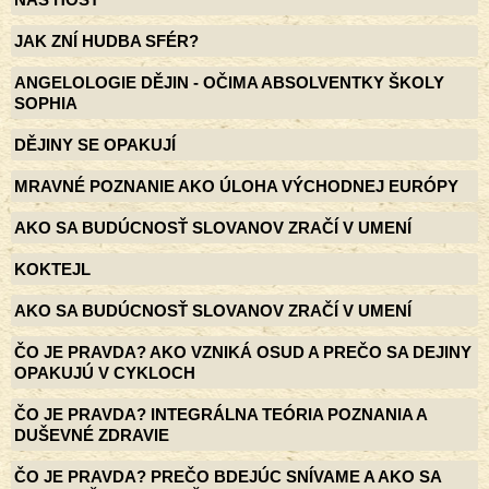
JAK ZNÍ HUDBA SFÉR?
ANGELOLOGIE DĚJIN - OČIMA ABSOLVENTKY ŠKOLY
SOPHIA
DĚJINY SE OPAKUJÍ
MRAVNÉ POZNANIE AKO ÚLOHA VÝCHODNEJ EURÓPY
AKO SA BUDÚCNOSŤ SLOVANOV ZRAČÍ V UMENÍ
KOKTEJL
AKO SA BUDÚCNOSŤ SLOVANOV ZRAČÍ V UMENÍ
ČO JE PRAVDA? AKO VZNIKÁ OSUD A PREČO SA DEJINY
OPAKUJÚ V CYKLOCH
ČO JE PRAVDA? INTEGRÁLNA TEÓRIA POZNANIA A
DUŠEVNÉ ZDRAVIE
ČO JE PRAVDA? PREČO BDEJÚC SNÍVAME A AKO SA