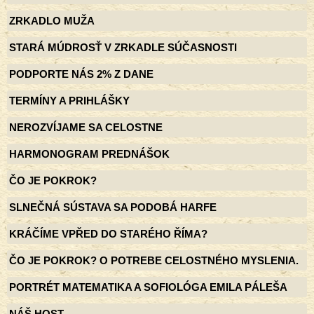
ZRKADLO MUŽA
STARÁ MÚDROSŤ V ZRKADLE SÚČASNOSTI
PODPORTE NÁS 2% Z DANE
TERMÍNY A PRIHLÁŠKY
NEROZVÍJAME SA CELOSTNE
HARMONOGRAM PREDNÁŠOK
ČO JE POKROK?
SLNEČNÁ SÚSTAVA SA PODOBÁ HARFE
KRÁČÍME VPŘED DO STARÉHO ŘÍMA?
ČO JE POKROK? O POTREBE CELOSTNÉHO MYSLENIA.
PORTRÉT MATEMATIKA A SOFIOLÓGA EMILA PÁLEŠA
NÁŠ HOST