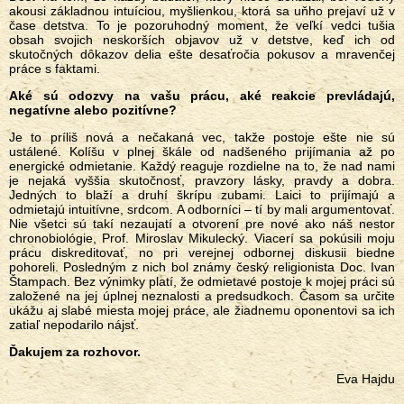
akousi základnou intuíciou, myšlienkou, ktorá sa uňho prejaví už v
čase detstva. To je pozoruhodný moment, že veľkí vedci tušia
obsah svojich neskorších objavov už v detstve, keď ich od
skutočných dôkazov delia ešte desaťročia pokusov a mravenčej
práce s faktami.
Aké sú odozvy na vašu prácu, aké reakcie prevládajú,
negatívne alebo pozitívne?
Je to príliš nová a nečakaná vec, takže postoje ešte nie sú
ustálené. Kolíšu v plnej škále od nadšeného prijímania až po
energické odmietanie. Každý reaguje rozdielne na to, že nad nami
je nejaká vyššia skutočnosť, pravzory lásky, pravdy a dobra.
Jedných to blaží a druhí škrípu zubami. Laici to prijímajú a
odmietajú intuitívne, srdcom. A odborníci – tí by mali argumentovať.
Nie všetci sú takí nezaujatí a otvorení pre nové ako náš nestor
chronobiológie, Prof. Miroslav Mikulecký. Viacerí sa pokúsili moju
prácu diskreditovať, no pri verejnej odbornej diskusii biedne
pohoreli. Posledným z nich bol známy český religionista Doc. Ivan
Štampach. Bez výnimky platí, že odmietavé postoje k mojej práci sú
založené na jej úplnej neznalosti a predsudkoch. Časom sa určite
ukážu aj slabé miesta mojej práce, ale žiadnemu oponentovi sa ich
zatiaľ nepodarilo nájsť.
Ďakujem za rozhovor.
Eva Hajdu