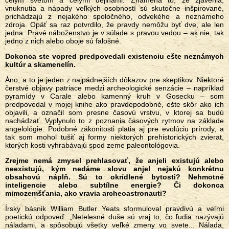
celým svetom a celými dejinami. Znamená to, že zjavenia,
vnuknutia a nápady veľkých osobností sú skutočne inšpirované,
prichádzajú z nejakého spoločného, odvekého a neznámeho
zdroja. Opäť sa raz potvrdilo, že pravdy nemôžu byť dve, ale len
jedna. Pravé náboženstvo je v súlade s pravou vedou – ak nie, tak
jedno z nich alebo oboje sú falošné.
Dokonca ste vopred predpovedali existenciu ešte neznámych
kultúr a skamenelín.
Áno, a to je jeden z najpádnejších dôkazov pre skeptikov. Niektoré
čerstvé objavy patriace medzi archeologické senzácie – napríklad
pyramídy v Carale alebo kamenný kruh v Gosecku – som
predpovedal v mojej knihe ako pravdepodobné, ešte skôr ako ich
objavili, a označil som presne časovú vrstvu, v ktorej sa budú
nachádzať. Vyplynulo to z poznania časových rytmov na základe
angelológie. Podobné zákonitosti platia aj pre evolúciu prírody, a
tak som mohol tušiť aj formy niektorých prehistorických zvierat,
ktorých kosti vyhrabávajú spod zeme paleontológovia.
Zrejme nemá zmysel prehlasovať, že anjeli existujú alebo
neexistujú, kým nedáme slovu anjel nejakú konkrétnu
obsahovú náplň. Sú to okrídlené bytosti? Nehmotné
inteligencie alebo subtílne energie? Či dokonca
mimozemšťania, ako vravia archeoastronauti?
Írsky básnik William Butler Yeats sformuloval pravdivú a veľmi
poetickú odpoveď: „Netelesné duše sú vraj to, čo ľudia nazývajú
náladami, a spôsobujú všetky veľké zmeny vo svete... Nálada,