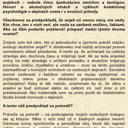
anjeloch – nebola čírou špekuláciou mníchov a teológov.
Hovorí o skutočných vlnách a cykloch kolektívnej
psychológie v dejinách sveta i v evolúcii prírody.
Všeobecne sa predpokladá, že anjeli sú vecou viery, nie vedy.
Kto chce, ten v nich verí, ale veda sa zaoberá realitou, faktami.
Ako sa Vám podarilo preklenúť priepasť medzi týmito dvoma
svetmi?
Zrejme som bol sám, kto si jednoducho a úprimne položil otázku:
existujú skutočne anjeli? V stredoveku mal každý archanjel presne
vymedzenú oblasť pôsobenia. A verilo sa, že archanjeli sa cyklicky
striedajú ako duchovia času a inšpirujú svet. Ak sa teda anjelské
chóry na nebi striedajú v určitom poriadku a skutočne inšpirujú
prorokov, kráľov, mysliteľov a umelcov – musí sa tento poriadok
odzrkadľovať v tvorivých vrcholoch vo svetových dejinách. Geniálne
tvorivé osobnosti v každom odvetví sa musia vyskytovať vo
zvýšenej miere práve v obdobiach pripisovaných danému
archanjelovi. Keby to tak nebolo, znamenalo by to, že viera v
anjelov je buď výmysel alebo sú celkom iní, než sme si ich
predstavovali. Ako matematik som sa preto pustil do štatistického
štúdia kriviek tvorivosti v dejinách.
A tento váš predpoklad sa potvrdil?
Práveže sa potvrdil – na prekvapenie mojich vedeckých kolegov,
ale aj kňazov. Nikto z nich totiž už v žiadnych anjelov neveril.
Géniovia tvoria synchrónne a periodické vlny, ktoré idú naprieč