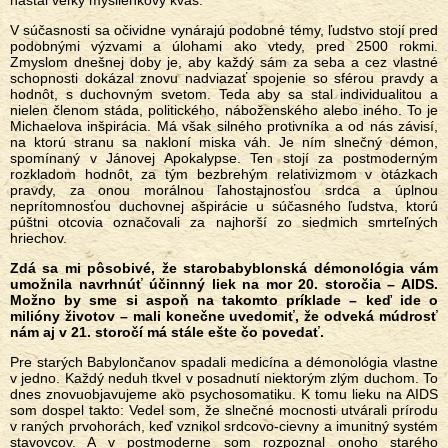
nastal veľký myšlienkový kvas.
V súčasnosti sa očividne vynárajú podobné témy, ľudstvo stojí pred
podobnými výzvami a úlohami ako vtedy, pred 2500 rokmi.
Zmyslom dnešnej doby je, aby každý sám za seba a cez vlastné
schopnosti dokázal znovu nadviazať spojenie so sférou pravdy a
hodnôt, s duchovným svetom. Teda aby sa stal individualitou a
nielen členom stáda, politického, náboženského alebo iného. To je
Michaelova inšpirácia. Má však silného protivníka a od nás závisí,
na ktorú stranu sa nakloní miska váh. Je ním slnečný démon,
spomínaný v Jánovej Apokalypse. Ten stojí za postmoderným
rozkladom hodnôt, za tým bezbrehým relativizmom v otázkach
pravdy, za onou morálnou ľahostajnosťou srdca a úplnou
neprítomnosťou duchovnej ašpirácie u súčasného ľudstva, ktorú
púštni otcovia označovali za najhorší zo siedmich smrteľných
hriechov.
Zdá sa mi pôsobivé, že starobabyblonská démonológia vám
umožnila navrhnúť účinnný liek na mor 20. storočia – AIDS.
Možno by sme si aspoň na takomto príklade – keď ide o
milióny životov
–
mali konečne uvedomiť, že odveká múdrosť
nám aj v 21. storočí má stále ešte čo povedať.
Pre starých Babylončanov spadali medicína a démonológia vlastne
v jedno. Každý neduh tkvel v posadnutí niektorým zlým duchom. To
dnes znovuobjavujeme ako psychosomatiku. K tomu lieku na AIDS
som dospel takto: Vedel som, že slnečné mocnosti utvárali prírodu
v raných prvohorách, keď vznikol srdcovo-cievny a imunitný systém
stavovcov. A v postmoderne som rozpoznal onoho starého