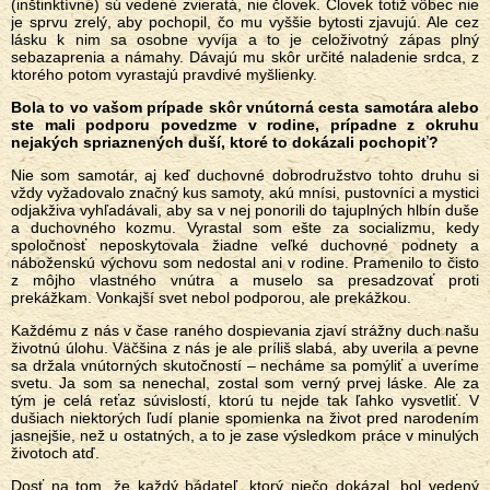
(inštinktívne) sú vedené zvieratá, nie človek. Človek totiž vôbec nie
je sprvu zrelý, aby pochopil, čo mu vyššie bytosti zjavujú. Ale cez
lásku k nim sa osobne vyvíja a to je celoživotný zápas plný
sebazaprenia a námahy. Dávajú mu skôr určité naladenie srdca, z
ktorého potom vyrastajú pravdivé myšlienky.
Bola to vo vašom prípade skôr vnútorná cesta samotára alebo
ste mali podporu povedzme v rodine, prípadne z okruhu
nejakých spriaznených duší, ktoré to dokázali pochopiť?
Nie som samotár, aj keď duchovné dobrodružstvo tohto druhu si
vždy vyžadovalo značný kus samoty, akú mnísi, pustovníci a mystici
odjakživa vyhľadávali, aby sa v nej ponorili do tajuplných hlbín duše
a duchovného kozmu. Vyrastal som ešte za socializmu, kedy
spoločnosť neposkytovala žiadne veľké duchovné podnety a
náboženskú výchovu som nedostal ani v rodine. Pramenilo to čisto
z môjho vlastného vnútra a muselo sa presadzovať proti
prekážkam. Vonkajší svet nebol podporou, ale prekážkou.
Každému z nás v čase raného dospievania zjaví strážny duch našu
životnú úlohu. Väčšina z nás je ale príliš slabá, aby uverila a pevne
sa držala vnútorných skutočností – necháme sa pomýliť a uveríme
svetu. Ja som sa nenechal, zostal som verný prvej láske. Ale za
tým je celá reťaz súvislostí, ktorú tu nejde tak ľahko vysvetliť. V
dušiach niektorých ľudí planie spomienka na život pred narodením
jasnejšie, než u ostatných, a to je zase výsledkom práce v minulých
životoch atď.
Dosť na tom, že každý bádateľ, ktorý niečo dokázal, bol vedený