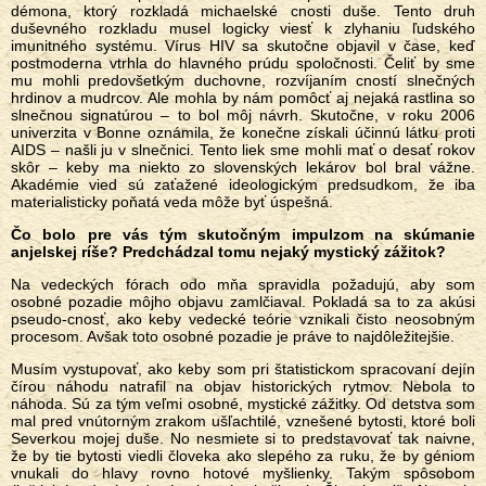
démona, ktorý rozkladá michaelské cnosti duše. Tento druh
duševného rozkladu musel logicky viesť k zlyhaniu ľudského
imunitného systému. Vírus HIV sa skutočne objavil v čase, keď
postmoderna vtrhla do hlavného prúdu spoločnosti. Čeliť by sme
mu mohli predovšetkým duchovne, rozvíjaním cností slnečných
hrdinov a mudrcov. Ale mohla by nám pomôcť aj nejaká rastlina so
slnečnou signatúrou – to bol môj návrh. Skutočne, v roku 2006
univerzita v Bonne oznámila, že konečne získali účinnú látku proti
AIDS – našli ju v slnečnici. Tento liek sme mohli mať o desať rokov
skôr – keby ma niekto zo slovenských lekárov bol bral vážne.
Akadémie vied sú zaťažené ideologickým predsudkom, že iba
materialisticky poňatá veda môže byť úspešná.
Čo bolo pre vás tým skutočným impulzom na skúmanie
anjelskej ríše? Predchádzal tomu nejaký mystický zážitok?
Na vedeckých fórach odo mňa spravidla požadujú, aby som
osobné pozadie môjho objavu zamlčiaval. Pokladá sa to za akúsi
pseudo-cnosť, ako keby vedecké teórie vznikali čisto neosobným
procesom. Avšak toto osobné pozadie je práve to najdôležitejšie.
Musím vystupovať, ako keby som pri štatistickom spracovaní dejín
čírou náhodu natrafil na objav historických rytmov. Nebola to
náhoda. Sú za tým veľmi osobné, mystické zážitky. Od detstva som
mal pred vnútorným zrakom ušľachtilé, vznešené bytosti, ktoré boli
Severkou mojej duše. No nesmiete si to predstavovať tak naivne,
že by tie bytosti viedli človeka ako slepého za ruku, že by géniom
vnukali do hlavy rovno hotové myšlienky. Takým spôsobom