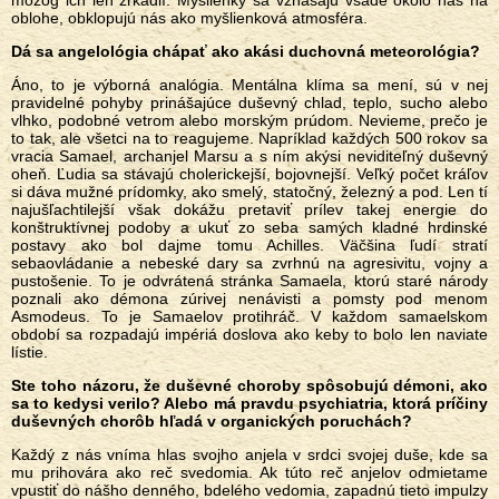
mozog ich len zrkadlí. Myšlienky sa vznášajú všade okolo nás na
oblohe, obklopujú nás ako myšlienková atmosféra.
Dá sa angelológia chápať ako akási duchovná meteorológia?
Áno, to je výborná analógia. Mentálna klíma sa mení, sú v nej
pravidelné pohyby prinášajúce duševný chlad, teplo, sucho alebo
vlhko, podobné vetrom alebo morským prúdom. Nevieme, prečo je
to tak, ale všetci na to reagujeme. Napríklad každých 500 rokov sa
vracia Samael, archanjel Marsu a s ním akýsi neviditeľný duševný
oheň. Ľudia sa stávajú cholerickejší, bojovnejší. Veľký počet kráľov
si dáva mužné prídomky, ako smelý, statočný, železný a pod. Len tí
najušľachtilejší však dokážu pretaviť prílev takej energie do
konštruktívnej podoby a ukuť zo seba samých kladné hrdinské
postavy ako bol dajme tomu Achilles. Väčšina ľudí stratí
sebaovládanie a nebeské dary sa zvrhnú na agresivitu, vojny a
pustošenie. To je odvrátená stránka Samaela, ktorú staré národy
poznali ako démona zúrivej nenávisti a pomsty pod menom
Asmodeus. To je Samaelov protihráč. V každom samaelskom
období sa rozpadajú impériá doslova ako keby to bolo len naviate
lístie.
Ste toho názoru, že duševné choroby spôsobujú démoni, ako
sa to kedysi verilo? Alebo má pravdu psychiatria, ktorá príčiny
duševných chorôb hľadá v organických poruchách?
Každý z nás vníma hlas svojho anjela v srdci svojej duše, kde sa
mu prihovára ako reč svedomia. Ak túto reč anjelov odmietame
vpustiť do nášho denného, bdelého vedomia, zapadnú tieto impulzy