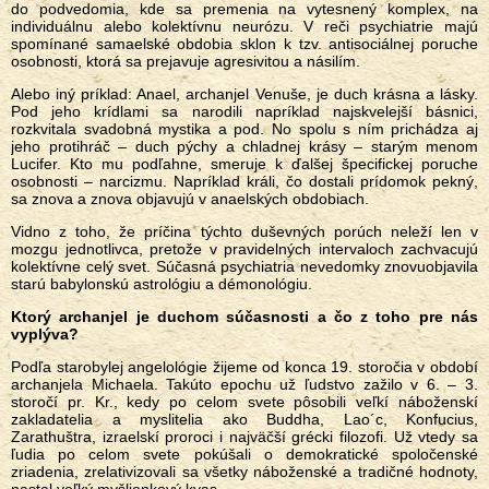
do podvedomia, kde sa premenia na vytesnený komplex, na
individuálnu alebo kolektívnu neurózu. V reči psychiatrie majú
spomínané samaelské obdobia sklon k tzv. antisociálnej poruche
osobnosti, ktorá sa prejavuje agresivitou a násilím.
Alebo iný príklad: Anael, archanjel Venuše, je duch krásna a lásky.
Pod jeho krídlami sa narodili napríklad najskvelejší básnici,
rozkvitala svadobná mystika a pod. No spolu s ním prichádza aj
jeho protihráč – duch pýchy a chladnej krásy – starým menom
Lucifer. Kto mu podľahne, smeruje k ďalšej špecifickej poruche
osobnosti – narcizmu. Napríklad králi, čo dostali prídomok pekný,
sa znova a znova objavujú v anaelských obdobiach.
Vidno z toho, že príčina týchto duševných porúch neleží len v
mozgu jednotlivca, pretože v pravidelných intervaloch zachvacujú
kolektívne celý svet. Súčasná psychiatria nevedomky znovuobjavila
starú babylonskú astrológiu a démonológiu.
Ktorý archanjel je duchom súčasnosti a čo z toho pre nás
vyplýva?
Podľa starobylej angelológie žijeme od konca 19. storočia v období
archanjela Michaela. Takúto epochu už ľudstvo zažilo v 6. – 3.
storočí pr. Kr., kedy po celom svete pôsobili veľkí náboženskí
zakladatelia a myslitelia ako Buddha, Lao´c, Konfucius,
Zarathuštra, izraelskí proroci i najväčší grécki filozofi. Už vtedy sa
ľudia po celom svete pokúšali o demokratické spoločenské
zriadenia, zrelativizovali sa všetky náboženské a tradičné hodnoty,