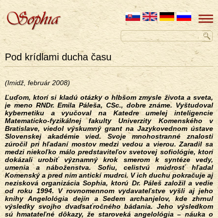
Pod krídlami ducha času
(Imidž, február 2008)
Ľuďom, ktorí si kladú otázky o hlbšom zmysle života a sveta,
je meno RNDr. Emila Páleša, CSc., dobre známe. Vyštudoval
kybernetiku a vyučoval na Katedre umelej inteligencie
Matematicko-fyzikálnej fakulty Univerzity Komenského v
Bratislave, viedol výskumný grant na Jazykovednom ústave
Slovenskej akadémie vied. Svoje mnohostranné znalosti
zúročil pri hľadaní mostov medzi vedou a vierou. Zaradil sa
medzi niekoľko málo predstaviteľov svetovej sofiológie, ktorí
dokázali urobiť významný krok smerom k syntéze vedy,
umenia a náboženstva. Sofiu, celistvú múdrosť hľadal
Komenský a pred ním antickí mudrci. V ich duchu pokračuje aj
nezisková organizácia Sophia, ktorú Dr. Páleš založil a vedie
od roku 1994. V rovnomennom vydavateľstve vyšli aj jeho
knihy Angelológia dejín a Sedem archanjelov, kde zhrnul
výsledky svojho dvadsaťročného bádania. Jeho výsledkom
sú hmatateľné dôkazy, že staroveká angelológia – náuka o