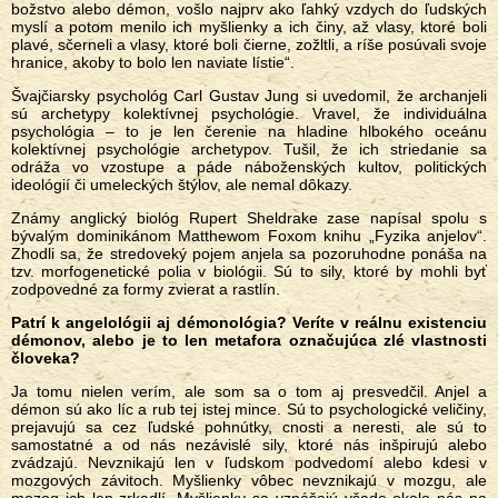
božstvo alebo démon, vošlo najprv ako ľahký vzdych do ľudských
myslí a potom menilo ich myšlienky a ich činy, až vlasy, ktoré boli
plavé, sčerneli a vlasy, ktoré boli čierne, zožltli, a ríše posúvali svoje
hranice, akoby to bolo len naviate lístie“.
Švajčiarsky psychológ Carl Gustav Jung si uvedomil, že archanjeli
sú archetypy kolektívnej psychológie. Vravel, že individuálna
psychológia – to je len čerenie na hladine hlbokého oceánu
kolektívnej psychológie archetypov. Tušil, že ich striedanie sa
odráža vo vzostupe a páde náboženských kultov, politických
ideológií či umeleckých štýlov, ale nemal dôkazy.
Známy anglický biológ Rupert Sheldrake zase napísal spolu s
bývalým dominikánom Matthewom Foxom knihu „Fyzika anjelov“.
Zhodli sa, že stredoveký pojem anjela sa pozoruhodne ponáša na
tzv. morfogenetické polia v biológii. Sú to sily, ktoré by mohli byť
zodpovedné za formy zvierat a rastlín.
Patrí k angelológii aj démonológia? Veríte v reálnu existenciu
démonov, alebo je to len metafora označujúca zlé vlastnosti
človeka?
Ja tomu nielen verím, ale som sa o tom aj presvedčil. Anjel a
démon sú ako líc a rub tej istej mince. Sú to psychologické veličiny,
prejavujú sa cez ľudské pohnútky, cnosti a neresti, ale sú to
samostatné a od nás nezávislé sily, ktoré nás inšpirujú alebo
zvádzajú. Nevznikajú len v ľudskom podvedomí alebo kdesi v
mozgových závitoch. Myšlienky vôbec nevznikajú v mozgu, ale