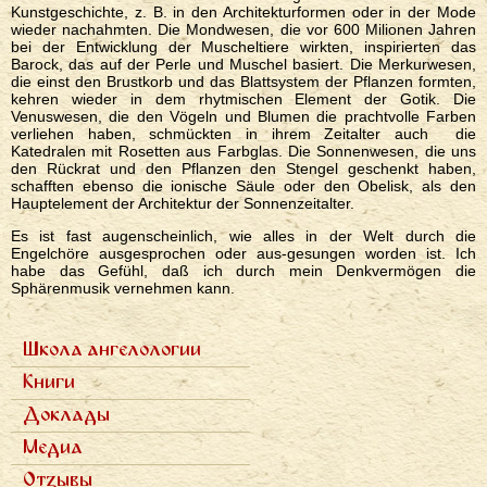
Kunstgeschichte, z. B. in den Architekturformen oder in der Mode
wieder nachahmten. Die Mondwesen, die vor 600 Milionen Jahren
bei der Entwicklung der Muscheltiere wirkten, inspirierten das
Barock, das auf der Perle und Muschel basiert. Die Merkurwesen,
die einst den Brustkorb und das Blattsystem der Pflanzen formten,
kehren wieder in dem rhytmischen Element der Gotik. Die
Venuswesen, die den Vögeln und Blumen die prachtvolle Farben
verliehen haben, schmückten in ihrem Zeitalter auch die
Katedralen mit Rosetten aus Farbglas. Die Sonnenwesen, die uns
den Rückrat und den Pflanzen den Stengel geschenkt haben,
schafften ebenso die ionische Säule oder den Obelisk, als den
Hauptelement der Architektur der Sonnenzeitalter.
Es ist fast augenscheinlich, wie alles in der Welt durch die
Engelchöre ausgesprochen oder aus-gesungen worden ist. Ich
habe das Gefühl, daß ich durch mein Denkvermögen die
Sphärenmusik vernehmen kann.
Школа ангелологии
Primárne
Семь ступеней
Книги
odkazy
Фотогалерея
Семь архангелов
ru
Доклады
Записи докладов
Медиа
Научные статьи
Отзывы