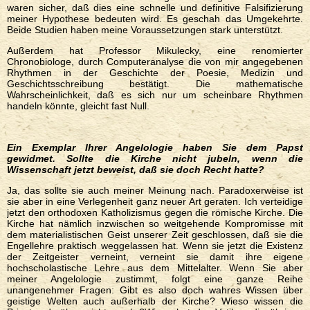
waren sicher, daß dies eine schnelle und definitive Falsifizierung
meiner Hypothese bedeuten wird. Es geschah das Umgekehrte.
Beide Studien haben meine Voraussetzungen stark unterstützt.
Außerdem hat Professor Mikulecky, eine renomierter
Chronobiologe, durch Computeranalyse die von mir angegebenen
Rhythmen in der Geschichte der Poesie, Medizin und
Geschichtsschreibung bestätigt. Die mathematische
Wahrscheinlichkeit, daß es sich nur um scheinbare Rhythmen
handeln könnte, gleicht fast Null.
Ein Exemplar Ihrer Angelologie haben Sie dem Papst
gewidmet. Sollte die Kirche nicht jubeln, wenn die
Wissenschaft jetzt beweist, daß sie doch Recht hatte
?
Ja, das sollte sie auch meiner Meinung nach. Paradoxerweise ist
sie aber in eine Verlegenheit ganz neuer Art geraten. Ich verteidige
jetzt den orthodoxen Katholizismus gegen die römische Kirche. Die
Kirche hat nämlich inzwischen so weitgehende Kompromisse mit
dem materialistischen Geist unserer Zeit geschlossen, daß sie die
Engellehre praktisch weggelassen hat. Wenn sie jetzt die Existenz
der Zeitgeister verneint, verneint sie damit ihre eigene
hochscholastische Lehre aus dem Mittelalter. Wenn Sie aber
meiner Angelologie zustimmt, folgt eine ganze Reihe
unangenehmer Fragen: Gibt es also doch wahres Wissen über
geistige Welten auch außerhalb der Kirche? Wieso wissen die