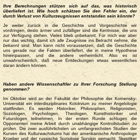
Ihre Berechnungen stützen sich auf das, was historisch
überliefert ist. Wie hoch schätzen Sie den Fehler ein, der
durch Verlust von Kulturzeugnissen entstanden sein könnte?
Je weiter zurück in die Geschichte und Vorgeschichte wir
vordringen, desto ärmer und zufälliger sind die Kentnisse, die uns
zur Verfügung stehen. Vieles blieb unbekannt. Für mich war aber
nur das wichtig, damit ich
alle
Zeugnisse ins Betracht nehme, die
bekannt
sind. Man kann nicht voraussetzen, daß die Geschichte
uns gerade nur die Fakten überliefert, die in meine Hypothese
hineinpassen, und die andere verheimlicht. Also es ist
unwahrscheinlich, daß neue Entdeckungen etwas wesentliches
daran ändern können.
Haben andere Wissenschaftler zu Ihrer Forschung Stellung
genommen
?
Im Oktober wird an der Fakultät der Philosophie der Komensky-
Universität ein interdisziplinares Kolokvium zu meiner Angelologie
stattfinden. Es werden Historiker, Philosophen, Religionisten,
Soziologen, Psychologen, Theologen, Kunsthistoriker und
Futurologen teilnehmen. In der ersten Runde schlugen die
Opponenten meine Arbeit durch unabhängige Kontrollstudien zu
prüfen. Die zwei ausführlichsten un umfangreichsten Studien der
Kurven des Kulturwachstums hat der amerikanische Anthropologe
Kroeber und der russische Soziologe Sorokin gemacht. Skeptiker