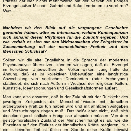
Priester darüber nichts mehr?Wieso hat der Vatikan die übrigen
Erzengel außer Michael, Gabriel und Rafael verboten zu verehren?
Usw.
Nachdem wir den Blick auf die vergangene Geschichte
gewendet haben, wäre es interessant, welche Konsequenzen
sich anhand dieser Rhythmen für die Zukunft ergeben. Und
wie verhält es sich mit den Wirksamkeiten der Zeitgeister im
Zusammenhang mit der menschlichen Freiheit und des
Menschen Schicksal?
Sollten wir die alte Engellehre in die Sprache der modernen
Psychoanalyse übersetzen, könnten wir sagen, daß die Erzengel
im kollektiven Unbewußten der Völker wirken. Jung hatte die
Ahnung, daß es im kollektiven Unbewußten eine langfristige
Abwechslung von seelischen Dominanten (oder Archetypen)
stattfindet, die sich nach Außen im Wechsel der religiösen Kulten,
Kunststile, Ideenströmungen und Gesellschaftsformen äußert.
Man kann also erwarten, daß in der Zukunft mit der Rückkehr des
jeweiligen Zeitgeistes die Menscheit wieder mit derselben
archetypalen Kraft zu tun haben wird und mit ähnlichen Aufgaben
und Versuchungen ringen muß. Das heißt aber nicht, daß sich
dieselben geschichtlichen Ereignisse abspielen müssen. Von dem
geistig-moralischen Zustand der Menschen hängt es ab, wie die
Einzelnen auf den Einfluss der himmlischen Kräfte reagieren. Nur
ein kleinerer Teil ist üblich im Stande diese Kräfte bewußt