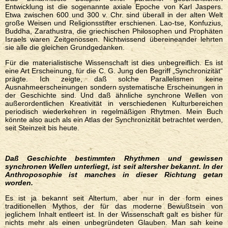
Entwicklung ist die sogenannte axiale Epoche von Karl Jaspers.
Etwa zwischen 600 und 300 v. Chr. sind überall in der alten Welt
große Weisen und Religionsstifter erschienen. Lao-tse, Konfuzius,
Buddha, Zarathustra, die griechischen Philosophen und Prophäten
Israels waren Zeitgenossen. Nichtwissend übereineander lehrten
sie alle die gleichen Grundgedanken.
Für die materialistische Wissenschaft ist dies unbegreiflich. Es ist
eine Art Erscheinung, für die C. G. Jung den Begriff „Synchronizität“
prägte. Ich zeigte, daß solche Parallelismen keine
Ausnahmeerscheinungen sondern systematische Erscheinungen in
der Geschichte sind. Und daß ähnliche synchrone Wellen von
außerordentlichen Kreativität in verschiedenen Kulturbereichen
periodisch wiederkehren in regelmäßigen Rhytmen. Mein Buch
könnte also auch als ein Atlas der Synchronizität betrachtet werden,
seit Steinzeit bis heute.
Daß Geschichte bestimmten Rhythmen und gewissen
synchronen Wellen unterliegt, ist seit altersher bekannt. In der
Anthroposophie ist manches in dieser Richtung getan
worden.
Es ist ja bekannt seit Altertum, aber nur in der form eines
traditionellen Mythos, der für das moderne Bewußtsein von
jeglichem Inhalt entleert ist. In der Wissenschaft galt es bisher für
nichts mehr als einen unbegründeten Glauben. Man sah keine