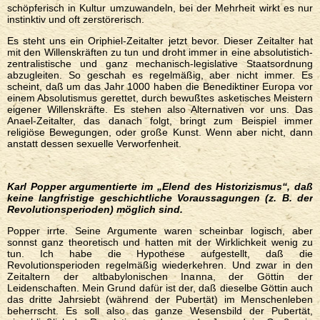
schöpferisch in Kultur umzuwandeln, bei der Mehrheit wirkt es nur
instinktiv und oft zerstörerisch.
Es steht uns ein Oriphiel-Zeitalter jetzt bevor. Dieser Zeitalter hat
mit den Willenskräften zu tun und droht immer in eine absolutistich-
zentralistische und ganz mechanisch-legislative Staatsordnung
abzugleiten. So geschah es regelmäßig, aber nicht immer. Es
scheint, daß um das Jahr 1000 haben die Benediktiner Europa vor
einem Absolutismus gerettet, durch bewußtes asketisches Meistern
eigener Willenskräfte. Es stehen also Alternativen vor uns. Das
Anael-Zeitalter, das danach folgt, bringt zum Beispiel immer
religiöse Bewegungen, oder große Kunst. Wenn aber nicht, dann
anstatt dessen sexuelle Verworfenheit.
Karl Popper argumentierte im
„Elend des Historizismus“, da
ß
keine langfristige geschichtliche Voraussagungen
(
z. B. der
Revolutionsperioden) möglich sind.
Popper irrte. Seine Argumente waren scheinbar logisch, aber
sonnst ganz theoretisch und hatten mit der Wirklichkeit wenig zu
tun. Ich habe die Hypothese aufgestellt, daß die
Revolutionsperioden regelmäßig wiederkehren. Und zwar in den
Zeitaltern der altbabylonischen Inanna, der Göttin der
Leidenschaften. Mein Grund dafür ist der, daß dieselbe Göttin auch
das dritte Jahrsiebt (während der Pubertät) im Menschenleben
beherrscht. Es soll also das ganze Wesensbild der Pubertät,