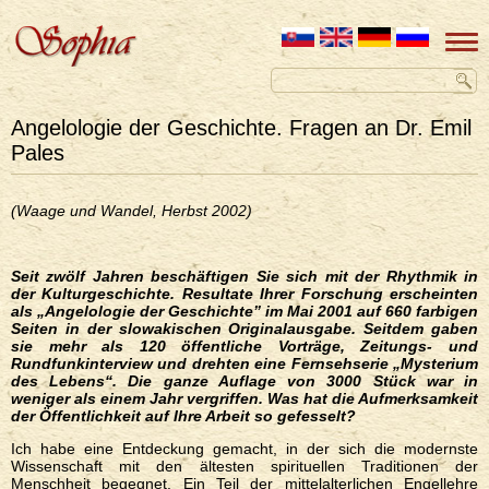
Angelologie der Geschichte. Fragen an Dr. Emil
Pales
(Waage und Wandel, Herbst 2002)
Seit
zw
ölf Jahren beschäftigen Sie sich mit der Rhythmik in
der Kulturgeschichte. Resultate Ihrer Forschung erscheinten
als „
A
ngelologie der Geschichte
” im Mai 2001 auf 660 farbigen
Seiten in der slowakischen Originalausgabe. Seitdem gaben
sie mehr als 120 öffentliche Vorträge, Zeitungs- und
Rundfunkinterview und drehten eine Fernsehserie
„Mysterium
des Lebens“. Die ganze Auflage von 3000 St
ück war in
weniger als einem Jahr vergriffen. Was hat die Aufmerksamkeit
der Öffentlichkeit auf Ihre Arbeit so gefesselt
?
Ich habe eine Entdeckung gemacht, in der sich die modernste
Wissenschaft mit den ältesten spirituellen Traditionen der
Menschheit begegnet. Ein Teil der mittelalterlichen Engellehre