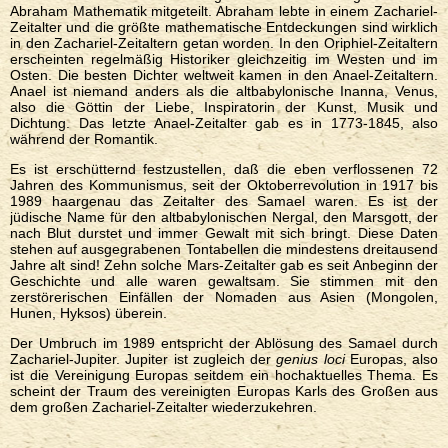
Abraham Mathematik mitgeteilt. Abraham lebte in einem Zachariel-
Zeitalter und die größte mathematische Entdeckungen sind wirklich
in den Zachariel-Zeitaltern getan worden. In den Oriphiel-Zeitaltern
erscheinten regelmäßig Historiker gleichzeitig im Westen und im
Osten. Die besten Dichter weltweit kamen in den Anael-Zeitaltern.
Anael ist niemand anders als die altbabylonische Inanna, Venus,
also die Göttin der Liebe, Inspiratorin der Kunst, Musik und
Dichtung. Das letzte Anael-Zeitalter gab es in 1773-1845, also
während der Romantik.
Es ist erschütternd festzustellen, daß die eben verflossenen 72
Jahren des Kommunismus, seit der Oktoberrevolution in 1917 bis
1989 haargenau das Zeitalter des Samael waren. Es ist der
jüdische Name für den altbabylonischen Nergal, den Marsgott, der
nach Blut durstet und immer Gewalt mit sich bringt. Diese Daten
stehen auf ausgegrabenen Tontabellen die mindestens dreitausend
Jahre alt sind! Zehn solche Mars-Zeitalter gab es seit Anbeginn der
Geschichte und alle waren gewaltsam. Sie stimmen mit den
zerstörerischen Einfällen der Nomaden aus Asien (Mongolen,
Hunen, Hyksos) überein.
Der Umbruch im 1989 entspricht der Ablösung des Samael durch
Zachariel-Jupiter. Jupiter ist zugleich der
genius loci
Europas, also
ist die Vereinigung Europas seitdem ein hochaktuelles Thema. Es
scheint der Traum des vereinigten Europas Karls des Großen aus
dem großen Zachariel-Zeitalter wiederzukehren.