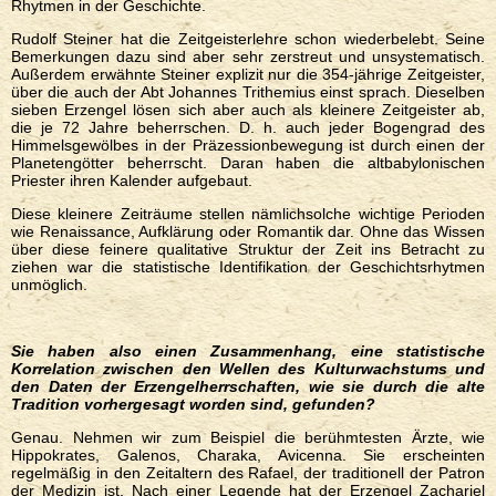
Rhytmen in der Geschichte.
Rudolf Steiner hat die Zeitgeisterlehre schon wiederbelebt. Seine
Bemerkungen dazu sind aber sehr zerstreut und unsystematisch.
Außerdem erwähnte Steiner explizit nur die 354-jährige Zeitgeister,
über die auch der Abt Johannes Trithemius einst sprach. Dieselben
sieben Erzengel lösen sich aber auch als kleinere Zeitgeister ab,
die je 72 Jahre beherrschen. D. h. auch jeder Bogengrad des
Himmelsgewölbes in der Präzessionbewegung ist durch einen der
Planetengötter beherrscht. Daran haben die altbabylonischen
Priester ihren Kalender aufgebaut.
Diese kleinere Zeiträume stellen nämlichsolche wichtige Perioden
wie Renaissance, Aufklärung oder Romantik dar. Ohne das Wissen
über diese feinere qualitative Struktur der Zeit ins Betracht zu
ziehen war die statistische Identifikation der Geschichtsrhytmen
unmöglich.
Sie haben also einen Zusammenhang, eine statistische
Korrelation zwischen den Wellen des Kulturwachstums und
den Daten der Erzengelherrschaften, wie sie durch die alte
Tradition vorhergesagt worden sind, gefunden
?
Genau. Nehmen wir zum Beispiel die berühmtesten Ärzte, wie
Hippokrates, Galenos, Charaka, Avicenna. Sie erscheinten
regelmäßig in den Zeitaltern des Rafael, der traditionell der Patron
der Medizin ist. Nach einer Legende hat der Erzengel Zachariel