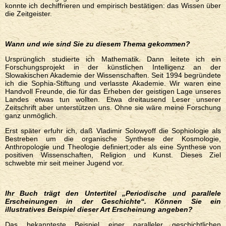
konnte ich dechiffrieren und empirisch bestätigen: das Wissen über
die Zeitgeister.
Wann und wie sind Sie zu diesem Thema gekommen?
Ursprünglich studierte ich Mathematik. Dann leitete ich ein
Forschungsprojekt in der künstlichen Intelligenz an der
Slowakischen Akademie der Wissenschaften. Seit 1994 begründete
ich die Sophia-Stiftung und verlasste Akademie. Wir waren eine
Handvoll Freunde, die für das Erheben der geistigen Lage unseres
Landes etwas tun wollten. Etwa dreitausend Leser unserer
Zeitschrift aber unterstützen uns. Ohne sie wäre meine Forschung
ganz unmöglich.
Erst später erfuhr ich, daß Vladimir Solowyoff die Sophiologie als
Bestreben um die organische Synthese der Kosmologie,
Anthropologie und Theologie definiert;oder als eine Synthese von
positiven Wissenschaften, Religion und Kunst. Dieses Ziel
schwebte mir seit meiner Jugend vor.
Ihr Buch trägt den Untertitel
„
Periodische und parallele
Erscheinungen in der Geschichte
“. Können Sie ein
illustratives Beispiel dieser Art Erscheinung angeben?
Das bekannteste Beispiel einer paralleler geschichtlichen