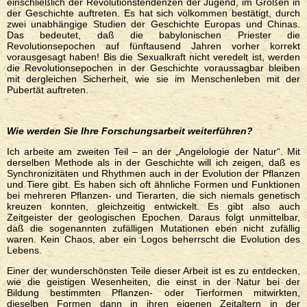
einschließlich der Revolutionstendenzen der Jugend, im Großen in
der Geschichte auftreten. Es hat sich volkommen bestätigt, durch
zwei unabhängige Studien der Geschichte Europas und Chinas.
Das bedeutet, daß die babylonischen Priester die
Revolutionsepochen auf fünftausend Jahren vorher korrekt
vorausgesagt haben! Bis die Sexualkraft nicht veredelt ist, werden
die Revolutionsepochen in der Geschichte voraussagbar bleiben
mit dergleichen Sicherheit, wie sie im Menschenleben mit der
Pubertät auftreten.
Wie werden Sie Ihre Forschungsarbeit weiterführen?
Ich arbeite am zweiten Teil – an der „Angelologie der Natur“. Mit
derselben Methode als in der Geschichte will ich zeigen, daß es
Synchronizitäten und Rhythmen auch in der Evolution der Pflanzen
und Tiere gibt. Es haben sich oft ähnliche Formen und Funktionen
bei mehreren Pflanzen- und Tierarten, die sich niemals genetisch
kreuzen konnten, gleichzeitig entwickelt. Es gibt also auch
Zeitgeister der geologischen Epochen. Daraus folgt unmittelbar,
daß die sogenannten zufälligen Mutationen eben nicht zufällig
waren. Kein Chaos, aber ein Logos beherrscht die Evolution des
Lebens.
Einer der wunderschönsten Teile dieser Arbeit ist es zu entdecken,
wie die geistigen Wesenheiten, die einst in der Natur bei der
Bildung bestimmten Pflanzen- oder Tierformen mitwirkten,
dieselben Formen dann in ihren eigenen Zeitaltern in der