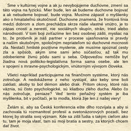
Sme v kultúrnej vojne a ak ju nevybojujeme duchovne, zmení sa
táto vojna na fyzickú. Mier bude, len ak budeme duchovne bojovať
a ak nebudeme bojovať, bude vojna. Musíme zápasiť o myšlienky
ako o hmatateľnú skutočnosť. Duchovne znamená, že frontová línia
medzi dobrom a zlom prechádza skrze naše vlastné vnútro, je to
zápas cností a nerestí, nie sociálnych skupín, strán, tried alebo
národností. V tom boji zvíťazíme len bez osobnej zášti, mysliac na
to, že protivník je náš partner v procese ujasňovania si pravdy
a naším skutočným, spoločným nepriateľom sú duchovné mocnosti
zla. Nestačí hmlisté pozitívne myslenie, ale musíme spoznať cesty
zla a spôsob, akým sme sami jeho súčasťou, až tak mu
odoberieme živnú pôdu sami u seba. Odpoveďou nemôže byť
žiadna nová politicko-legislatívna forma sama osebe, ale len
v spojení s mravne-psychologickým, vnútorným vývojom človeka.
Všetci napríklad participujeme na finančnom systéme, ktorý nás
zotročuje. A nedokážeme z neho vystúpiť, ako keby sme boli
zakliati; akoby to bol démon alebo drak. Pritom okovy, ktoré nás
väznia, sú čisto psychologické, sú kliatbou zlého ducha. Alebo čo
nás zotročuje, peniaze? Veď tento peňažný systém je iba
myšlienka, bit v počítači, je to modla, ktorá žije len z našej viery!
Želám si, aby sa Česká konferencia ešte dlho rozvíjala a aby si
zachovala tú rozmanitosť profesií a svetonázorových pozadí, bez
ktorej by stratila svoj význam. Kde sa zišli ľudia s takým cieľom ako
tu, tam je moja vlasť, tam sú moji bratia a sestry, za ktorých chcem
dať život.