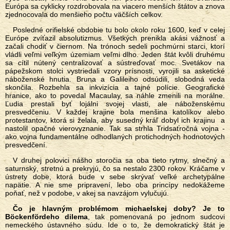
Európa sa cyklicky rozdrobovala na viacero menších štátov a znova
zjednocovala do menšieho počtu väčších celkov.
Posledné orifielské obdobie tu bolo okolo roku 1600, keď v celej
Európe zvíťazil absolutizmus. Všetkých prenikla akási vážnosť a
začali chodiť v čiernom. Na trónoch sedeli pochmúrni starci, ktorí
vládli veľmi veľkým územiam veľmi dlho. Jeden štát kvôli druhému
sa cítil nútený centralizovať a sústreďovať moc. Svetákov na
pápežskom stolci vystriedali vzory prísnosti, vyrojili sa asketické
náboženské hnutia. Bruna a Galileiho odsúdili, slobodná veda
skončila. Rozbehla sa inkvizícia a tajné polície. Geografické
hranice, ako to povedal Macaulay, sa náhle zmenili na morálne.
Ľudia prestali byť lojálni svojej vlasti, ale náboženskému
presvedčeniu. V každej krajine bola menšina katolíkov alebo
protestantov, ktorá si želala, aby susedný kráľ dobyl ich krajinu a
nastolil opačné vierovyznanie. Tak sa strhla Tridsaťročná vojna -
ako vojna fundamentálne odhodlaných protichodných hodnotových
presvedčení.
V druhej polovici nášho storočia sa oba tieto rytmy, slnečný a
saturnský, stretnú a prekryjú, čo sa nestalo 2300 rokov. Kráčame v
ústrety dobe, ktorá bude v sebe skrývať veľké archetypálne
napätie. A nie sme pripravení, lebo oba princípy nedokážeme
poňať, než v podobe, v akej sa navzájom vylučujú.
Čo je hlavným problémom michaelskej doby? Je to
B
ö
cken
fördeho
dilema
, tak pomenovaná po jednom sudcovi
nemeckého ústavného súdu. Ide o to, že demokratický štát je