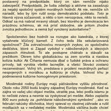
postavený na predpoklade, ktorý on sám nemôže nijako
zabezpečiť. Predpokladá, že ľudia zdieľajú a aktívne sa zasadzujú
za nejaký spoločný systém morálnych hodnôt. Ak nie, nemôže ich
nariadiť, lebo by tým rušil svoju demokratickú podstatu.
Toto
je
hlavná výzva súčasnosti, a nikto o tom nerozpráva, nikto to nerieši.
Odkiaľ sa má nabrať mravný obsah, bez ktorého je demokracia len
prázdnou schémou, ak má prísť slobodne, ale pritom zhodne
zvnútra jednotlivcov, a nemá byť vynútený autoritatívne?
Spoločenstvo bez hodnôt sa rozsype ako katedrála, z ktorej
vytiahnete kľúčový kameň. Z čoho teda žila sekularizovaná
spoločnosť? Žila zotrvačnosťou mravných zvykov, zo spoločného
dedičstva, ktoré si Západ vydobyl v náboženských a ideových
zápasoch minulosti. To ale postupne chátralo a stávalo sa
prežitkom. Okrem toho globalizáciou sa zem scvrkla a nastáva
kolízia kultúr. Ak Číňania nemusia dbať o ľudské práva a ochranu
prírody, tak vyrobia všetko lacnejšie, a všetci Slováci zostanú
nezamestnaní. Voľný trh, predstava o prúdení neutrálnych peňazí
nespojených s morálkou a kultúrou je chyba. Voľnosť trhu je
podmienená kultúrne homogénnym priestorom.
Moslimské rodiny Európy majú päťnásobne vyššiu pôrodnosť.
Okolo roku 2050 budú krajiny západnej Európy moslimské. Keď sa
zajtra vo vašej ulici objaví mešita, utratíte psa, lebo podľa islamu je
to nečisté zviera a nesmie sa vyskytovať pri mešite. Alebo zaplatíte
800 euro pokuty za „pohŕdanie náboženskými symbolmi“ , ako vo
februári rakúsky dôchodca, ktorý spieval vo vlastnej záhrade a rušil
modliacich sa v neďalekej mešite. Moslimská väčšina bude chcieť