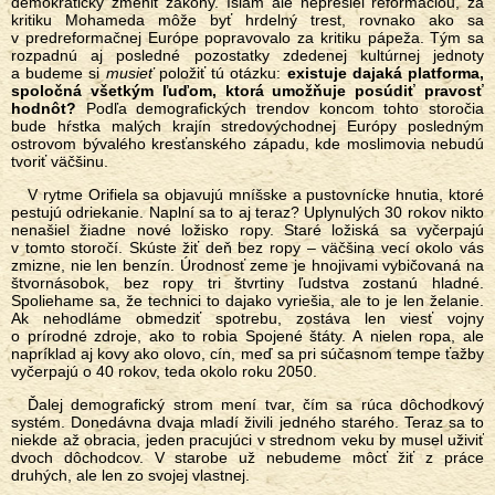
demokraticky zmeniť zákony. Islam ale neprešiel reformáciou, za
kritiku Mohameda môže byť hrdelný trest, rovnako ako sa
v predreformačnej Európe popravovalo za kritiku pápeža. Tým sa
rozpadnú aj posledné pozostatky zdedenej kultúrnej jednoty
a budeme si
musieť
položiť tú otázku:
existuje dajaká platforma,
spoločná všetkým ľuďom, ktorá umožňuje posúdiť pravosť
hodnôt?
Podľa demografických trendov koncom tohto storočia
bude hŕstka malých krajín stredovýchodnej Európy posledným
ostrovom bývalého kresťanského západu, kde moslimovia nebudú
tvoriť väčšinu.
V rytme Orifiela sa objavujú mníšske a pustovnícke hnutia, ktoré
pestujú odriekanie. Naplní sa to aj teraz? Uplynulých 30 rokov nikto
nenašiel žiadne nové ložisko ropy. Staré ložiská sa vyčerpajú
v tomto storočí. Skúste žiť deň bez ropy – väčšina vecí okolo vás
zmizne, nie len benzín. Úrodnosť zeme je hnojivami vybičovaná na
štvornásobok, bez ropy tri štvrtiny ľudstva zostanú hladné.
Spoliehame sa, že technici to dajako vyriešia, ale to je len želanie.
Ak nehodláme obmedziť spotrebu, zostáva len viesť vojny
o prírodné zdroje, ako to robia Spojené štáty. A nielen ropa, ale
napríklad aj kovy ako olovo, cín, meď sa pri súčasnom tempe ťažby
vyčerpajú o 40 rokov, teda okolo roku 2050.
Ďalej demografický strom mení tvar, čím sa rúca dôchodkový
systém. Donedávna dvaja mladí živili jedného starého. Teraz sa to
niekde až obracia, jeden pracujúci v strednom veku by musel uživiť
dvoch dôchodcov. V starobe už nebudeme môcť žiť z práce
druhých, ale len zo svojej vlastnej.