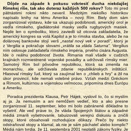
Dôjde na západe k pokusu vzkriesiť ducha niekdajšej
Rímskej ríše, tak ako doteraz každých 500 rokov?
Toto mi pred
pätnástimi rokmi nikto neveril. Medzitým niekoľko historikov
napísalo knihy na tému Amerika – nový Rím. Biely dom sám
zorganizoval výstavu, kde sa ukazujú podobnosti, americký orol je
vedľa rímskeho, gladiátorské masky vedľa rugbyových masiek.
Nejde len o symboliku, ktorú zaviedli už otcovia zakladatelia, že
americký kongres sa volá Kapitol a je to rímska stavba, alebo že na
dolárovej bankovke stojí verš
„nastal nový vek v poradí“
, ktorý je
z Vergilia a pokračuje slovami
„vrátila sa vláda Saturna“.
Vergilius
ním oslovuje zakladateľa rímskeho impéria, prvého cisára Augusta.
Ide o reálnu podobnosť života. Rimania mali všade v cudzích
krajinách rozmiestnené vojenské posádky a udržovali rímsky mier.
Samotný Rím bol pôvodne republikou, ktorá sa zmenila na
monarchiu, ale udržiavala zdanie republikánskych inštitúcií.
Hlasoval rímsky ľud, ktorý sa zaujímal len o „chlieb a hry“ a žil na
úkor provincií, kde nemali volebné právo. Vzťah medzi Gréckom
a Rímom, kultúrnou a vojenskou veľmocou, pripomína dnes Európu
a Ameriku.
Poradca prezidenta Klausa, Petr Hájek, vyslovil to, čo si myslím
aj ja. Ja nemusím a ani nemôžem vedieť, kto a ako presne
zorganizoval 11. september, lebo mi bolo zabránené dôkladne to
vyšetriť. Ale veď práve to, že vláda Spojených štátov a západné
médiá zmarili vyšetrovanie, tabuizovali verejnú diskusiu a zničili
stopy, ktoré obsahovali rozhodujúce dôkazy. Prečo by niekto
odstraňoval stopy a klamal, ak nie je sám páchateľ alebo komplic?
Médiá nám tvrdia, že 11. septembra 2001 neplatili zákony fyziky. Je