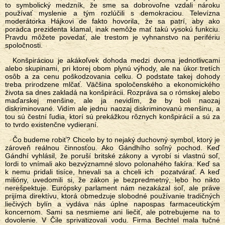
to symbolický medzník, že sme sa dobrovoľne vzdali nároku
používať myslenie a tým rozlúčili s demokraciou. Televízna
moderátorka Hájkovi de fakto hovorila, že sa patrí, aby ako
poradca prezidenta klamal, inak nemôže mať takú vysokú funkciu.
Pravdu môžete povedať, ale trestom je vyhnanstvo na perifériu
spoločnosti.
Konšpiráciou je akákoľvek dohoda medzi dvoma jednotlivcami
alebo skupinami, pri ktorej obom plynú výhody, ale na úkor tretích
osôb a za cenu poškodzovania celku. O podstate takej dohody
treba prirodzene mlčať. Väčšina spoločenského a ekonomického
života sa dnes zakladá na konšpirácii. Rozpráva sa o rómskej alebo
maďarskej menšine, ale ja nevidím, že by boli naozaj
diskriminované. Vidím ale jednu naozaj diskriminovanú menšinu, a
tou sú čestní ľudia, ktorí sú prekážkou rôznych konšpirácií a sú za
to tvrdo existenčne vydieraní.
Čo budeme robiť? Chcelo by to nejaký duchovný symbol, ktorý je
zároveň reálnou činnosťou. Ako Gándhího soľný pochod. Keď
Gándhí vyhlásil, že poruší britské zákony a vyrobí si vlastnú soľ,
lordi to vnímali ako bezvýznamné slovo polonahého fakíra. Keď sa
k nemu pridali tisíce, hnevali sa a chceli ich pozatvárať. A keď
milióny, uvedomili si, že zákon je bezpredmetný, lebo ho nikto
nerešpektuje. Európsky parlament nám nezakázal soľ, ale práve
prijíma direktívu, ktorá obmedzuje slobodné používanie tradičných
liečivých bylín a vydáva nás úplne napospas farmaceutickým
koncernom. Sami sa nesmieme ani liečiť, ale potrebujeme na to
dovolenie. V Čile sprivatizovali vodu. Firma Bechtel mala tučné