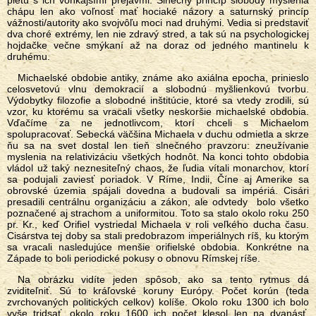
pletú s ich vonkajšími prejavmi. Slnečný princíp slobody myslenia
chápu len ako voľnosť mať hociaké názory a saturnský princíp
vážnosti/autority ako svojvôľu moci nad druhými. Vedia si predstaviť
dva choré extrémy, len nie zdravý stred, a tak sú na psychologickej
hojdačke večne smýkaní až na doraz od jedného mantinelu k
druhému.
Michaelské obdobie antiky, známe ako axiálna epocha, prinieslo
celosvetovú vlnu demokracií a slobodnú myšlienkovú tvorbu.
Výdobytky filozofie a slobodné inštitúcie, ktoré sa vtedy zrodili, sú
vzor, ku ktorému sa vracali všetky neskoršie michaelské obdobia.
Vďačíme za ne jednotlivcom, ktorí chceli s Michaelom
spolupracovať. Sebecká väčšina Michaela v duchu odmietla a skrze
ňu sa na svet dostal len tieň slnečného pravzoru: zneužívanie
myslenia na relativizáciu všetkých hodnôt. Na konci tohto obdobia
vládol už taký neznesiteľný chaos, že ľudia vítali monarchov, ktorí
sa podujali zaviesť poriadok. V Ríme, Indii, Číne aj Amerike sa
obrovské územia spájali dovedna a budovali sa impériá. Cisári
presadili centrálnu organizáciu a zákon, ale odvtedy bolo všetko
poznačené aj strachom a uniformitou. Toto sa stalo okolo roku 250
pr. Kr., keď Orifiel vystriedal Michaela v roli veľkého ducha času.
Cisárstva tej doby sa stali predobrazom imperiálnych ríš, ku ktorým
sa vracali nasledujúce menšie orifielské obdobia. Konkrétne na
Západe to boli periodické pokusy o obnovu Rímskej ríše.
Na obrázku vidíte jeden spôsob, ako sa tento rytmus dá
zviditeľniť. Sú to kráľovské koruny Európy. Počet korún (teda
zvrchovaných politických celkov) kolíše. Okolo roku 1300 ich bolo
vyše tridsať, okolo roku 1600 ich počet klesol len na dvanásť.