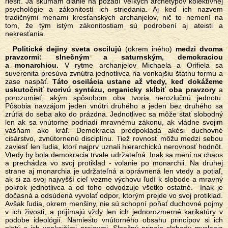
riešiť. Ja skúmam dianie na pozadí veľkých archetypov kolektívnej
psychológie a zákonitostí ich striedania. Aj keď ich nazvem
tradičnými menami kresťanských archanjelov, nič to nemení na
tom, že tým istým zákonitostiam sú podrobení aj ateisti a
nekresťania.
Politické dejiny sveta oscilujú
(okrem iného)
medzi dvoma
pravzormi: slnečným a saturnským, demokraciou
a monarchiou.
V rytme archanjelov Michaela a Orifiela sa
suverenita presúva zvnútra jednotlivca na vonkajšiu štátnu formu a
zase naspäť.
Táto oscilácia ustane až vtedy, keď dokážeme
uskutočniť tvorivú syntézu, organicky skĺbiť oba pravzory
a
porozumieť, akým spôsobom oba tvoria nerozlučnú jednotu.
Pôsobia navzájom jeden vnútri druhého a jeden bez druhého sa
zrútia do seba ako do prázdna. Jednotlivec sa môže stať slobodný
len ak sa vnútorne podriadi mravnému zákonu, ak vládne svojim
vášňam ako kráľ. Demokracia predpokladá akési duchovné
cisárstvo, zvnútornenú disciplínu. Tiež rovnosť môžu medzi sebou
zaviesť len ľudia, ktorí najprv uznali hierarchickú nerovnosť hodnôt.
Vtedy by bola demokracia trvale udržateľná. Inak sa mení na chaos
a prechádza vo svoj protiklad - volanie po monarchii. Na druhej
strane aj monarchia je udržateľná a oprávnená len vtedy a potiaľ,
ak si za svoj najvyšší cieľ vezme výchovu ľudí k slobode a mravný
pokrok jednotlivca a od toho odvodzuje všetko ostatné. Inak je
dočasná a odsúdená vyvolať odpor, ktorým prejde vo svoj protiklad.
Avšak ľudia, okrem menšiny, nie sú schopní poňať duchovné pojmy
v ich živosti, a prijímajú vždy len ich jednorozmerné karikatúry v
podobe ideológií. Namiesto vnútorného obsahu princípov si ich