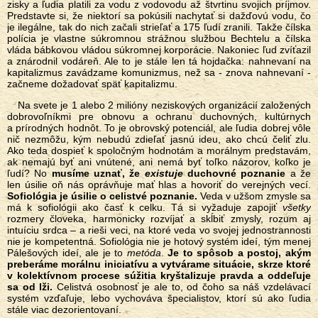
zisky a ľudia platili za vodu z vodovodu až štvrtinu svojich príjmov.
Predstavte si, že niektorí sa pokúsili nachytať si dažďovú vodu, čo
je ilegálne, tak do nich začali strieľať a 175 ľudí zranili. Takže čílska
polícia je vlastne súkromnou strážnou službou Bechtelu a čílska
vláda bábkovou vládou súkromnej korporácie. Nakoniec ľud zvíťazil
a znárodnil vodáreň. Ale to je stále len tá hojdačka: nahnevaní na
kapitalizmus zavádzame komunizmus, než sa - znova nahnevaní -
začneme dožadovať späť kapitalizmu.
Na svete je 1 alebo 2 milióny neziskových organizácií založených
dobrovoľníkmi pre obnovu a ochranu duchovných, kultúrnych
a prírodných hodnôt. To je obrovský potenciál, ale ľudia dobrej vôle
nič nezmôžu, kým nebudú zdieľať jasnú ideu, ako chcú čeliť zlu.
Ako teda dospieť k spoločným hodnotám a morálnym predstavám,
ak nemajú byť ani vnútené, ani nemá byť toľko názorov, koľko je
ľudí? No
musíme uznať, že
existuje
duchovné poznanie
a že
len úsilie oň nás oprávňuje mať hlas a hovoriť do verejných vecí.
Sofiológia je úsilie o celistvé poznanie.
Veda v užšom zmysle sa
má k sofiológii ako časť k celku. Tá si vyžaduje zapojiť
všetky
rozmery človeka, harmonicky rozvíjať a skĺbiť zmysly, rozum aj
intuíciu srdca – a rieši veci, na ktoré veda vo svojej jednostrannosti
nie je kompetentná. Sofiológia nie je hotový systém ideí, tým menej
Pálešových ideí, ale je to
metóda
.
Je to spôsob a postoj, akým
preberáme morálnu iniciatívu a vytvárame situácie, skrze ktoré
v kolektívnom procese súžitia kryštalizuje pravda a oddeľuje
sa od lži.
Celistvá osobnosť je ale to, od čoho sa náš vzdelávací
systém vzďaľuje, lebo vychováva špecialistov, ktorí sú ako ľudia
stále viac dezorientovaní.