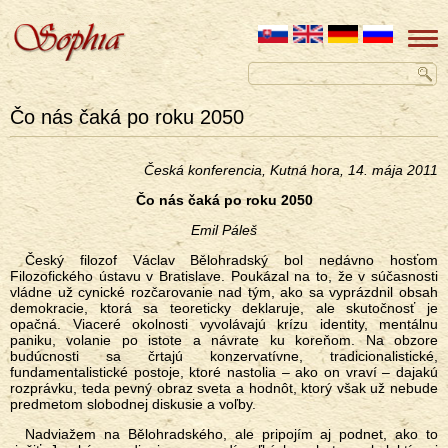
Čo nás čaká po roku 2050
Česká konferencia, Kutná hora, 14. mája 2011
Čo nás čaká po roku 2050
Emil Páleš
Český filozof Václav Bělohradský bol nedávno hosťom
Filozofického ústavu v Bratislave. Poukázal na to, že v súčasnosti
vládne už cynické rozčarovanie nad tým, ako sa vyprázdnil obsah
demokracie, ktorá sa teoreticky deklaruje, ale skutočnosť je
opačná. Viaceré okolnosti vyvolávajú krízu identity, mentálnu
paniku, volanie po istote a návrate ku koreňom. Na obzore
budúcnosti sa črtajú konzervatívne, tradicionalistické,
fundamentalistické postoje, ktoré nastolia – ako on vraví – dajakú
rozprávku, teda pevný obraz sveta a hodnôt, ktorý však už nebude
predmetom slobodnej diskusie a voľby.
Nadviažem na Bělohradského, ale pripojím aj podnet, ako to