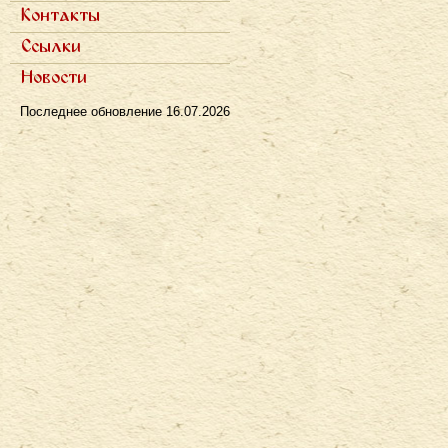
Полемика
Интервью в прессе
Контакты
Рецензии
Радио
Телевидение
Ссылки
Новости
Последнее обновление
16.07.2026