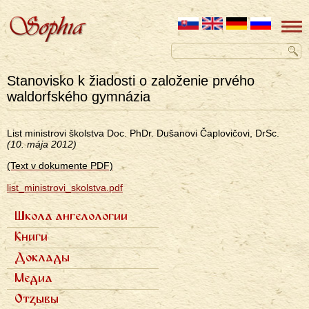
Stanovisko k žiadosti o založenie prvého
waldorfského gymnázia
List ministrovi školstva Doc. PhDr. Dušanovi Čaplovičovi, DrSc.
(10. mája 2012)
(Text v dokumente PDF)
list_ministrovi_skolstva.pdf
Школа ангелологии
Primárne
Семь ступеней
Книги
odkazy
Фотогалерея
Семь архангелов
ru
Доклады
Записи докладов
Медиа
Научные статьи
Отзывы
Популярные статьи