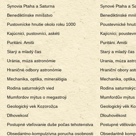
Synovia Ptaha a Saturna
Synové Ptaha a S
Benediktínske mníšstvo
Benediktinské mniš
Pustovnícke hnutie okolo roku 1000
Poustevnické hnut
Kajúcnici, pustovníci, askéti
Kajícníci, poustevn
Puritáni. Amiši
Puritáni. Amiši
Starý a mladý čas
Starý a mladý čas
Uránia, múza astronómie
Urania, múza ast
Hraničné odbory astronómie
Hraniční obory as
Mechanika, optika, mineralógia
Mechanika, optika
Rodina saturnských vied
Rodina saturnskýc
Mumfordov mýtus o megastroji
Mumfordův mýtus 
Geologický vek Kozorožca
Geologický věk K
Dlhovekosť
Dlouhověkost
Postupné vteľovanie duše počas tehotenstva
Postupné vtělován
Obsedantno-kompulzívna porucha osobnosti
Obsedantně kompu