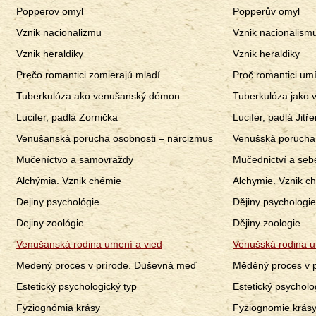
Popperov omyl
Popperův omyl
Vznik nacionalizmu
Vznik nacionalism
Vznik heraldiky
Vznik heraldiky
Prečo romantici zomierajú mladí
Proč romantici umí
Tuberkulóza ako venušanský démon
Tuberkulóza jako
Lucifer, padlá Zornička
Lucifer, padlá Jitř
Venušanská porucha osobnosti – narcizmus
Venušská porucha 
Mučeníctvo a samovraždy
Mučednictví a seb
Alchýmia. Vznik chémie
Alchymie. Vznik c
Dejiny psychológie
Dějiny psychologie
Dejiny zoológie
Dějiny zoologie
Venušanská rodina umení a vied
Venušská rodina 
Medený proces v prírode. Duševná meď
Měděný proces v 
Estetický psychologický typ
Estetický psycholo
Fyziognómia krásy
Fyziognomie krás