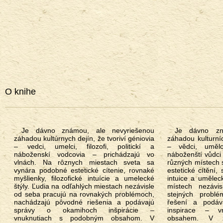
O knihe
Je dávno známou, ale nevyriešenou
Je dávno známou, ale nevyřešenou
záhadou kultúrnych dejín, že tvoriví géniovia
záhadou kulturníc
– vedci, umelci, filozofi, politickí a
– vědci, umělci
náboženskí vodcovia – prichádzajú vo
náboženští vůdci 
vlnách. Na rôznych miestach sveta sa
různých místech 
vynára podobné estetické cítenie, rovnaké
estetické cítění, 
myšlienky, filozofické intuície a umelecké
intuice a uměleck
štýly. Ľudia na odľahlých miestach nezávisle
místech nezávi
od seba pracujú na rovnakých problémoch,
stejných problé
nachádzajú pôvodné riešenia a podávajú
řešení a podáv
správy o okamihoch inšpirácie –
inspirace – v
vnuknutiach s podobným obsahom. V
obsahem. V z