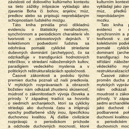
závislosti od dobového kultúrneho kontextu
kulturním kontext
sa tieto zážitky inšpirácie vykladajú ako
vykládají jako zj
zjavenie Boha či bohov, anjelov, múz,
múz, předků
predkov alebo sa pripisujú neprebádaným
neprobádaným 
schopnostiam ľudského mozgu.
mozku.
Táto kniha prináša prvú dôkladnú
Tato kniha přináší první důkladnou
evidenciu o štatisticky nenáhodnom,
evidenci o st
synchrónnom a periodickom charaktere vĺn
synchronním a p
tvorivosti v celosvetových dejinách. V
tvořivosti v ce
kolektívnom podvedomí ľudstva sa
kolektivním podv
odohráva pomalé cyklické striedanie
pomalé cyklic
duševných dominánt (archetypov), čo sa
dominant (arch
odzrkadľuje v transfigurácii hodnotových
transfiguraci h
rebríčkov, v striedaní náboženských kultov,
střídání nábože
paradigiem vedeckého myslenia a v
vědeckého myš
politických reštrukturalizáciách spoločnosti.
restrukturalizacíc
Časové zákonitosti a podobu týchto
Časové zákonitosti a podobu těchto
premien ducha poznali už naši predkovia.
proměn ducha zn
V mýtických rozprávaniach a obrazoch
mytických vyprá
božstiev nám odkázali zhustenú skúsenosť,
nám odkázali 
múdrosť o zákonitostiach vývoja človeka a
moudrost o zákon
prírody. V západnej tradícii sa hovorilo
přírody. V zápa
o siedmich archanjeloch, ktorí sa cyklicky
sedmi archandělech
striedajú ako duchovia času a inšpirujú
jako duchové č
epochy podfarbené vždy inou, špecifickou
podbarvené pok
duchovnou kvalitou. Aj ďalšie civilizácie
duchovní kvalitou.
rozprávajú o periodickom príchode
o periodické
a odchode duchovných mocností, ktoré
duchovních mocn