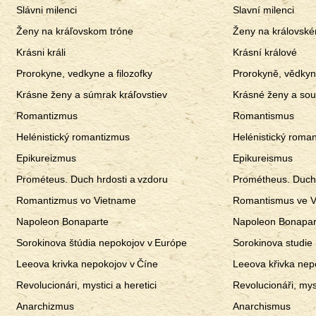
Slávni milenci
Slavní milenci
Ženy na kráľovskom tróne
Ženy na královské
Krásni králi
Krásní králové
Prorokyne, vedkyne a filozofky
Prorokyně, vědkyně
Krásne ženy a súmrak kráľovstiev
Krásné ženy a sou
Romantizmus
Romantismus
Helénistický romantizmus
Helénistický roma
Epikureizmus
Epikureismus
Prométeus. Duch hrdosti a vzdoru
Prométheus. Duch 
Romantizmus vo Vietname
Romantismus ve 
Napoleon Bonaparte
Napoleon Bonapar
Sorokinova štúdia nepokojov v Európe
Sorokinova studie
Leeova krivka nepokojov v Číne
Leeova křivka nep
Revolucionári, mystici a heretici
Revolucionáři, myst
Anarchizmus
Anarchismus