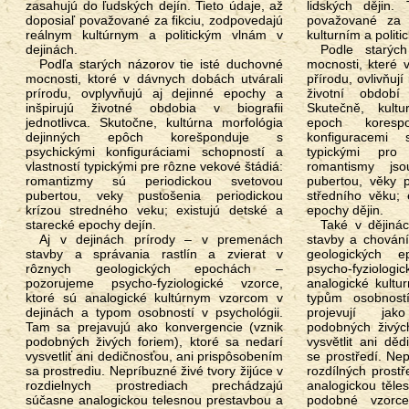
zasahujú do ľudských dejín. Tieto údaje, až
lidských dějin.
doposiaľ považované za fikciu, zodpovedajú
považované za f
reálnym kultúrnym a politickým vlnám v
kulturním a polit
dejinách.
Podle starých názorů tytéž duchovní
Podľa starých názorov tie isté duchovné
mocnosti, které 
mocnosti, ktoré v dávnych dobách utvárali
přírodu, ovlivňují
prírodu, ovplyvňujú aj dejinné epochy a
životní období 
inšpirujú životné obdobia v biografii
Skutečně, kultu
jednotlivca. Skutočne, kultúrna morfológia
epoch koresp
dejinných epôch korešponduje s
konfiguracemi 
psychickými konfiguráciami schopností a
typickými pro
vlastností typickými pre rôzne vekové štádiá:
romantismy jso
romantizmy sú periodickou svetovou
pubertou, věky p
pubertou, veky pustošenia periodickou
středního věku; 
krízou stredného veku; existujú detské a
epochy dějin.
starecké epochy dejín.
Také v dějinách přírody – v proměnách
Aj v dejinách prírody – v premenách
stavby a chování 
stavby a správania rastlín a zvierat v
geologických 
rôznych geologických epochách –
psycho-fyziolog
pozorujeme psycho-fyziologické vzorce,
analogické kultu
ktoré sú analogické kultúrnym vzorcom v
typům osobnost
dejinách a typom osobností v psychológii.
projevují jak
Tam sa prejavujú ako konvergencie (vznik
podobných živýc
podobných živých foriem), ktoré sa nedarí
vysvětlit ani děd
vysvetliť ani dedičnosťou, ani prispôsobením
se prostředí. Nepř
sa prostrediu. Nepríbuzné živé tvory žijúce v
rozdílných prost
rozdielnych prostrediach prechádzajú
analogickou těle
súčasne analogickou telesnou prestavbou a
podobné vzorc