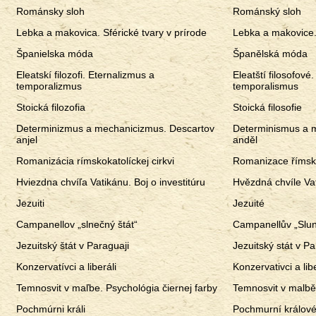
Románsky sloh
Románský sloh
Lebka a makovica. Sférické tvary v prírode
Lebka a makovice. 
Španielska móda
Španělská móda
Eleatskí filozofi. Eternalizmus a
Eleatští filosofové
temporalizmus
temporalismus
Stoická filozofia
Stoická filosofie
Determinizmus a mechanicizmus. Descartov
Determinismus a 
anjel
anděl
Romanizácia rímskokatolíckej cirkvi
Romanizace římsko
Hviezdna chvíľa Vatikánu. Boj o investitúru
Hvězdná chvíle Vat
Jezuiti
Jezuité
Campanellov „slnečný štát“
Campanellův „Slun
Jezuitský štát v Paraguaji
Jezuitský stát v P
Konzervatívci a liberáli
Konzervativci a lib
Temnosvit v maľbe. Psychológia čiernej farby
Temnosvit v malbě
Pochmúrni králi
Pochmurní králov