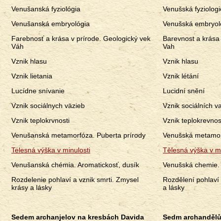
Venušanská fyziológia
Venušská fyziologi
Venušanská embryológia
Venušská embryol
Farebnosť a krása v prírode. Geologický vek
Barevnost a krása 
Váh
Vah
Vznik hlasu
Vznik hlasu
Vznik lietania
Vznik létání
Lucídne snívanie
Lucidní snění
Vznik sociálnych väzieb
Vznik sociálních v
Vznik teplokrvnosti
Vznik teplokrevnos
Venušanská metamorfóza. Puberta prírody
Venušská metamorf
Telesná výška v minulosti
Tělesná výška v mi
Venušanská chémia. Aromatickosť, dusík
Venušská chemie. 
Rozdelenie pohlaví a vznik smrti. Zmysel
Rozdělení pohlaví 
krásy a lásky
a lásky
Sedem archanjelov na kresbách Davida
Sedm archandělů