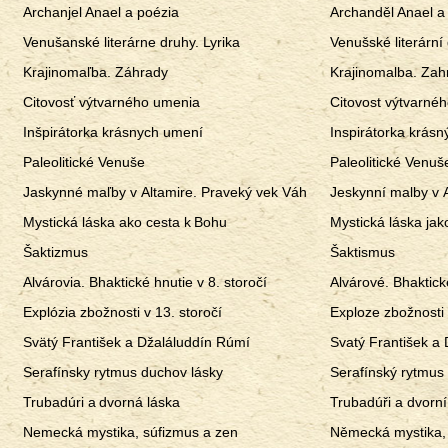
Archanjel Anael a poézia
Archanděl Anael a
Venušanské literárne druhy. Lyrika
Venušské literární 
Krajinomaľba. Záhrady
Krajinomalba. Zah
Citovosť výtvarného umenia
Citovost výtvarné
Inšpirátorka krásnych umení
Inspirátorka krás
Paleolitické Venuše
Paleolitické Venuš
Jaskynné maľby v Altamire. Praveký vek Váh
Jeskynní malby v 
Mystická láska ako cesta k Bohu
Mystická láska jak
Šaktizmus
Šaktismus
Alvárovia. Bhaktické hnutie v 8. storočí
Alvárové. Bhaktické
Explózia zbožnosti v 13. storočí
Exploze zbožnosti 
Svätý František a Džaláluddín Rúmí
Svatý František a
Serafínsky rytmus duchov lásky
Serafínský rytmus
Trubadúri a dvorná láska
Trubadúři a dvorní
Nemecká mystika, súfizmus a zen
Německá mystika, 