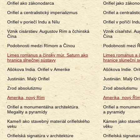
Orifiel ako zákonodarca
Orifiel jako zákon
Orifiel a centralistický imperializmus
Orifiel a centralis
Orifiel v poriečí Indu a Nílu
Orifiel v poříčí Ind
Vznik cisárstiev. Augustov Rím a čchinská
Vznik císařství. A
Čína
Čína
Podobnosti medzi Rímom a Čínou
Podobnosti mezi 
Limes romanus a čínsky múr. Saturn ako
Limes romanus a č
hranica slnečnej sústavy
hranice sluneční 
Ašókova India. Orifiel v Amerike
Ašókova Indie. Ori
Justinián. Malý Orifiel
Justinián. Malý Orif
Zrod absolutizmu
Zrod absolutismu
Amerika, nový Rím
Amerika, nový Ří
Orifiel a monumentálna architektúra.
Orifiel a monument
Megality a pyramídy
a pyramidy
Kameň ako stavebný materiál orifielského
Kámen jako stavebn
veku
věku
Orifielská signatúra v architektúre
Orifielská signatur