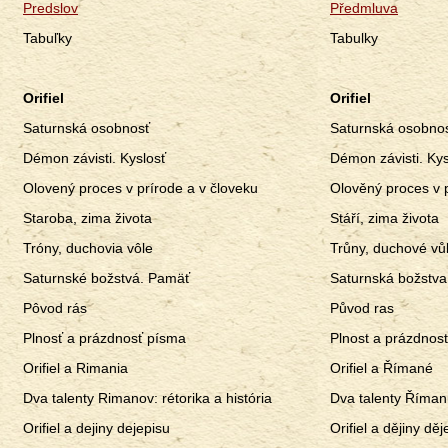
Predslov
Předmluva
Tabuľky
Tabulky
Orifiel
Orifiel
Saturnská osobnosť
Saturnská osobno
Démon závisti. Kyslosť
Démon závisti. Kys
Olovený proces v prírode a v človeku
Olověný proces v p
Staroba, zima života
Stáří, zima života
Tróny, duchovia vôle
Trůny, duchové vů
Saturnské božstvá. Pamäť
Saturnská božstv
Pôvod rás
Původ ras
Plnosť a prázdnosť písma
Plnost a prázdnos
Orifiel a Rimania
Orifiel a Římané
Dva talenty Rimanov: rétorika a história
Dva talenty Římanů
Orifiel a dejiny dejepisu
Orifiel a dějiny děj