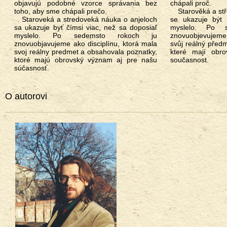
objavujú podobné vzorce správania bez
chápali proč.
toho, aby sme chápali prečo.
Starověká a středověká nauka o andělech
Staroveká a stredoveká náuka o anjeloch
se ukazuje být 
sa ukazuje byť čímsi viac, než sa doposiaľ
myslelo. Po s
myslelo. Po sedemsto rokoch ju
znovuobjevujeme j
znovuobjavujeme ako disciplínu, ktorá mala
svůj reálný před
svoj reálny predmet a obsahovala poznatky,
které mají obr
ktoré majú obrovský význam aj pre našu
současnost.
súčasnosť.
O autorovi