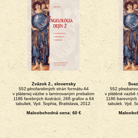
Zväzok 2., slovensky
Svaz
552 plnofarebných strán formátu A4
552 plnobarev
v plátenej väzbe s laminovaným prebalom
v plátěné vazbě
1186 farebných ilustrácií, 268 grafov a 64
1186 barevných i
tabuliek. Vyd. Sophia, Bratislava, 2012.
tabulek. Vyd. S
Maloobchodná cena: 60 €
Maloobch