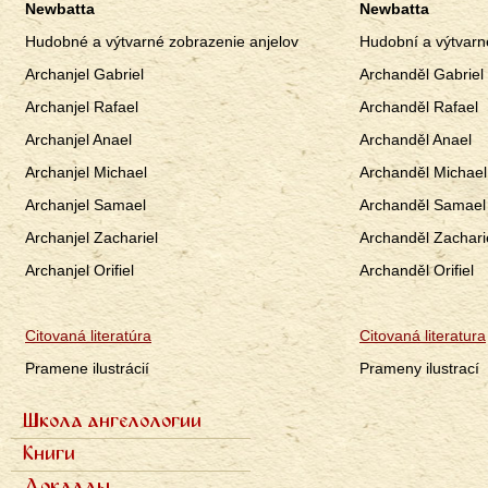
Newbatta
Newbatta
Hudobné a výtvarné zobrazenie anjelov
Hudobní a výtvarn
Archanjel Gabriel
Archanděl Gabriel
Archanjel Rafael
Archanděl Rafael
Archanjel Anael
Archanděl Anael
Archanjel Michael
Archanděl Michael
Archanjel Samael
Archanděl Samael
Archanjel Zachariel
Archanděl Zachari
Archanjel Orifiel
Archanděl Orifiel
Citovaná literatúra
Citovaná literatura
Pramene ilustrácií
Prameny ilustrací
Школа ангелологии
Primárne
Семь ступеней
Книги
odkazy
Фотогалерея
Семь архангелов
ru
Доклады