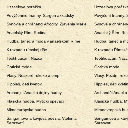
Uzzaelova porážka
Uzzaelova porážk
Povýšennie Inanny. Sargon akkadský
Povýšení Inanny. 
Synovia a chránenci Afrodity. Zjavenia Márie
Synové a chráněnci
Anaelský Rím. Rodina
Anaelský Řím. Ro
Hudba, tanec a móda v anaelskom Ríme
Hudba, tanec a m
K rozpadu rímskej ríše
K rozpadu Římské 
Teotihuacán. Nazca
Teotihuacán. Naz
Gotická móda
Gotická móda
Vlasy. Neskoré rokoko a empír
Vlasy. Pozdní rok
Hippies, deti kvetov
Hippies, děti květi
Archanjel Anael a dejiny hudby
Archanděl Anael a
Klasická hudba. Mýtickí speváci
Klasická hudba. Mý
Mimoeurópska hudba
Mimoevropská hu
Sangamová a kávjová poézia. Vtelenia
Sangamová a kávjo
Sarasvatí
Sarasvatí