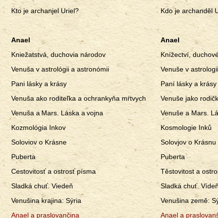
Kto je archanjel Uriel?
Kdo je archanděl U
Anael
Anael
Kniežatstvá, duchovia národov
Knížectví, duchov
Venuša v astrológii a astronómii
Venuše v astrologi
Pani lásky a krásy
Paní lásky a krásy
Venuša ako roditeľka a ochrankyňa mŕtvych
Venuše jako rodič
Venuša a Mars. Láska a vojna
Venuše a Mars. Lá
Kozmológia Inkov
Kosmologie Inků
Soloviov o Krásne
Solovjov o Krásnu
Puberta
Puberta
Cestovitosť a ostrosť písma
Těstovitost a ostr
Sladká chuť. Viedeň
Sladká chuť. Víde
Venušina krajina: Sýria
Venušina země: Sý
Anael a praslovančina
Anael a praslovanš