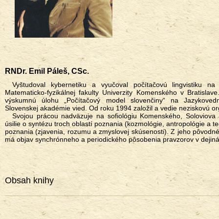
RNDr. Emil Páleš, CSc.
Vyštudoval kybernetiku a vyučoval počítačovú ling­vis­tiku na Katedre umelej inteligencie
Matematicko-fyzikálnej fakulty Univerzity Komenského v Bratislav
výskumnú úlohu „Počítačový model slovenčiny“ na Jazykoved
Slovenskej akadémie vied. Od roku 1994 založil a vedie neziskovú or
Svojou prácou nadväzuje na sofiológiu Komenského, Soloviova a Štúrovcov – sofiológiu ako
úsilie o syntézu troch oblastí poznania (kozmológie, antropológie a t
poznania (zjavenia, rozumu a zmyslovej skúsenosti). Z jeho pôvo
má objav synchrónneho a periodického pôsobenia pravzorov v dejinách
Obsah knihy