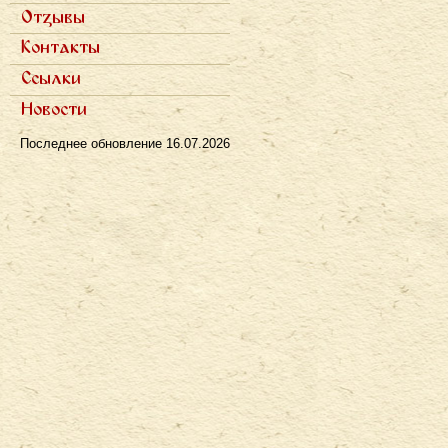
Научные статьи
Отзывы
Популярные статьи
Полемика
Интервью в прессе
Контакты
Рецензии
Радио
Телевидение
Ссылки
Новости
Последнее обновление
16.07.2026