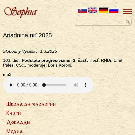
Ariadnina niť 2025
Slobodný Vysielač, 1.3.2025
103. diel.
Podstata progresivizmu, 3. časť.
Hosť: RNDr. Emil
Páleš, CSc., moderuje: Boris Koróni.
mp3
Школа ангелологии
Primárne
Семь ступеней
Книги
odkazy
Фотогалерея
Семь архангелов
ru
Доклады
Записи докладов
Медиа