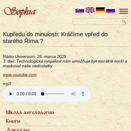
Kupředu do minulosti: Kráčíme vpřed do
starého Říma ?
Rádio Universum, 25. marca 2025
3. diel: Technologická vyspělost nám umožňuje být morálně horší a
maskovat naše nedostatky
www.youtube.com
mp3
Школа ангелологии
Primárne
Семь ступеней
Книги
odkazy
Фотогалерея
Семь архангелов
ru
Доклады