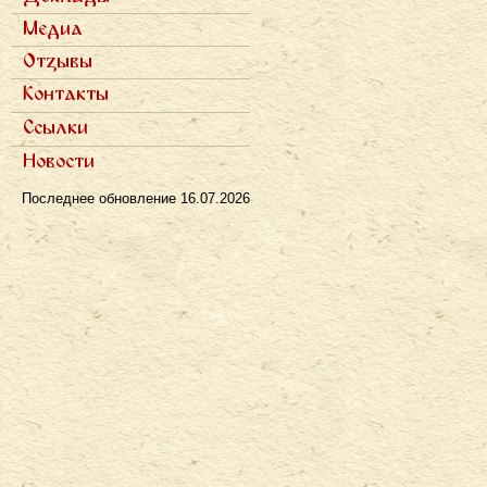
Записи докладов
Медиа
Научные статьи
Отзывы
Популярные статьи
Полемика
Интервью в прессе
Контакты
Рецензии
Радио
Телевидение
Ссылки
Новости
Последнее обновление
16.07.2026