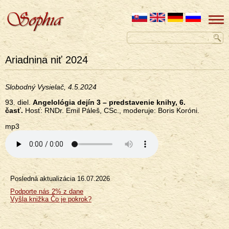
Ariadnina niť 2024
Slobodný Vysielač, 4.5.2024
93. diel.
Angelológia dejín 3 – predstavenie knihy, 6.
časť.
Hosť: RNDr. Emil Páleš, CSc., moderuje: Boris Koróni.
mp3
Posledná aktualizácia
16.07.2026
Menu
Podporte nás 2% z dane
Vyšla knižka Čo je pokrok?