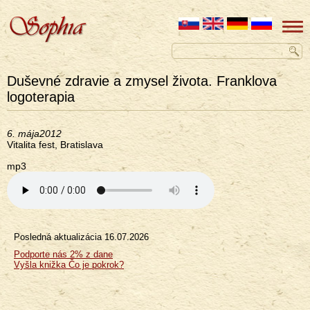
Duševné zdravie a zmysel života. Franklova
logoterapia
6. mája2012
Vitalita fest, Bratislava
mp3
Posledná aktualizácia
16.07.2026
Menu
Podporte nás 2% z dane
Vyšla knižka Čo je pokrok?