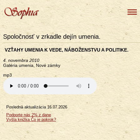
Spoločnosť v zrkadle dejín umenia.
VZŤAHY UMENIA K VEDE, NÁBOŽENSTVU A POLITIKE.
4. novembra 2010
Galéria umenia, Nové zámky
mp3
Posledná aktualizácia
16.07.2026
Menu
Podporte nás 2% z dane
Vyšla knižka Čo je pokrok?