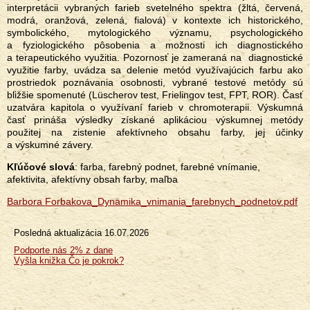
interpretácii vybraných farieb svetelného spektra (žltá, červená,
modrá, oranžová, zelená, fialová) v kontexte ich historického,
symbolického, mytologického významu, psychologického
a fyziologického pôsobenia a možnosti ich diagnostického
a terapeutického využitia. Pozornosť je zameraná na diagnostické
využitie farby, uvádza sa delenie metód využívajúcich farbu ako
prostriedok poznávania osobnosti, vybrané testové metódy sú
bližšie spomenuté (Lüscherov test, Frielingov test, FPT, ROR). Časť
uzatvára kapitola o využívaní farieb v chromoterapii. Výskumná
časť prináša výsledky získané aplikáciou výskumnej metódy
použitej na zistenie afektívneho obsahu farby, jej účinky
a výskumné závery.
Kľúčové slová
: farba, farebný podnet, farebné vnímanie,
afektivita, afektívny obsah farby, maľba
Barbora Forbakova_Dynamika_vnimania_farebnych_podnetov.pdf
Posledná aktualizácia
16.07.2026
Menu
Podporte nás 2% z dane
Vyšla knižka Čo je pokrok?