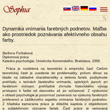
Dynamika vnímania farebných podnetov. Maľba
ako prostriedok poznávania afektívneho obsahu
farby.
Barbora Forbaková
Diplomová práca
Katedra psychológie, Univerzita Komenského, Bratislava, 2006
Práca je rozdelená na teoretickú a empirickú časť. Cieľom
teoretickej časti je uvedenie do problematiky, pričom dôraz sa
kladie na základné charakteristiky a delenia farieb, poskytnutie
prehľadu o teóriách farebného vnímania, optických javoch pri
farebnom vnímaní, prehľadné zhrnutie historického vývoja
prístupov k farbe od staroveku až po súčasnosť. Z výskumov
v oblasti psychológie je pozornosť zameraná na výskumy farebných
preferencií a zážitkového aspektu vnímania farebných podnetov.
Z hľadiska zamerania práce je dôležitá kapitola o objektívnom
a subjektívnom význame farieb. Časť práce je venovaná