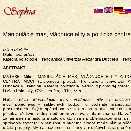
Manipulácie más, vládnuce elity a politické centr
Milan Maťaše
Diplomová práca
Katedra politológie, Trenčianska univerzita Alexandra Dubčeka, Tren
ABSTRAKT
MAŤAŠE, Milan: MANIPULÁCIE MÁS, VLÁDNUCE ELITY A PO
CENTRÁ MOCI (Diplomová práca). Trenčianska univerzita Al
Dubčeka v Trenčíne. Katedra politológie. Vedúci diplomovej práce: 
Dušan Polonský, CSc. Trenčín, 2010, 78 s.
Naša práca
Manipulácie más, vládnuce elity a politické
moci
pojednáva v základných bodoch o podstate manipuláci
prostriedkoch. Akým spôsobom vzniká masa a aké mechanizm
pôsobia všetkým vedným odborom zostáva stále neznáme. Na zač
zameriame na históriu a autorov, ktorí sa s problematikou más a 
správania zaoberali v minulosti a budeme hľadať medzi nimi a súč
určité paralely. My sa pozrieme na masy z rozličných strán, prič