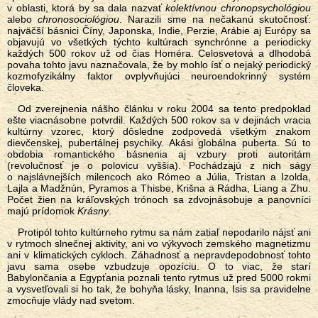
v oblasti, ktorá by sa dala nazvať
kolektívnou chronopsychológiou
alebo
chronosociológiou
. Narazili sme na nečakanú skutočnosť:
najväčší básnici Číny, Japonska, Indie, Perzie, Arábie aj Európy sa
objavujú vo všetkých týchto kultúrach synchrónne a periodicky
každých 500 rokov už od čias Homéra. Celosvetová a dlhodobá
povaha tohto javu naznačovala, že by mohlo ísť o nejaký periodický
kozmofyzikálny faktor ovplyvňujúci neuroendokrinný systém
človeka.
Od zverejnenia nášho článku v roku 2004 sa tento predpoklad
ešte viacnásobne potvrdil. Každých 500 rokov sa v dejinách vracia
kultúrny vzorec, ktorý dôsledne zodpovedá všetkým znakom
dievčenskej, pubertálnej psychiky. Akási globálna puberta. Sú to
obdobia romantického básnenia aj vzbury proti autoritám
(revolučnosť je o polovicu vyššia). Pochádzajú z nich ságy
o najslávnejších milencoch ako Rómeo a Júlia, Tristan a Izolda,
Lajla a Madžnún, Pyramos a Thisbe, Krišna a Rádha, Liang a Zhu.
Počet žien na kráľovských trónoch sa zdvojnásobuje a panovníci
majú prídomok
Krásny
.
Protipól tohto kultúrneho rytmu sa nám zatiaľ nepodarilo nájsť ani
v rytmoch slnečnej aktivity, ani vo výkyvoch zemského magnetizmu
ani v klimatických cykloch. Záhadnosť a nepravdepodobnosť tohto
javu sama osebe vzbudzuje opozíciu. O to viac, že starí
Babylončania a Egypťania poznali tento rytmus už pred 5000 rokmi
a vysvetľovali si ho tak, že bohyňa lásky, Inanna, Isis sa pravidelne
zmocňuje vlády nad svetom.