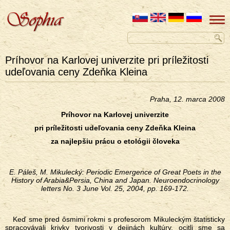
Príhovor na Karlovej univerzite pri príležitosti
udeľovania ceny Zdeňka Kleina
Praha, 12. marca 2008
Príhovor na Karlovej univerzite
pri príležitosti udeľovania ceny Zdeňka Kleina
za najlepšiu prácu o etológii človeka
E. Páleš,
M. M
ikuleck
ý
: Periodic Emergence of Great Poets in the
History of Arabia&Persia, China and Japan
.
Neuroendocrinology
letters No. 3 June Vol. 25, 2004, pp. 169-172.
Keď sme pred ôsmimi rokmi s profesorom Mikuleckým štatisticky
spracovávali krivky tvorivosti v dejinách kultúry, ocitli sme sa