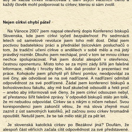
každý člověk mohl podporovat tu církev, kterou si sám zvolil.
Nejen církvi chybí páteř
Na Vánoce 2007 jsem napsal otevřený dopis Konferenci biskupů
Slovenska, kde jsem církvi vyčetl
bezpáteřnost
. Po sedmnácti
letech od sametové revoluce jsem toho měl dost. Dělal jsem
poctivou badatelskou práci a přednášel tisícovkám posluchačů o
tom, že tradiční učení církve o andělech v sobě mělo a má jistý
pravdivý rozměr. Dlouho jsem nechápal, proč v tom se mnou církev
nechce spolupracovat. Pak jsem doufal alespoň v otevřenou,
čestnou oponenturu. Místo toho se za mými zády šířili jen falešné
informace, někdy i hrozby těm, kdo dali prostor k prezentaci mé
práce. Kohokoliv jsem přichytil při šíření pomluv, neodpovídal za
své činy, ale odvolával se na své nadřízené. A nadřízení odmítali
odpovědnost za své podřízené. Žádal jsem konferenci biskupů a
bohosloveckou fakultu, aby mě buď skutečně odsoudili a řekli proč
– anebo aby informovali své členy, že jsem církví odsouzen nebyl,
ať přestanou šířit falešné zprávy. V odpovědi biskupů stálo jen tolik,
že mi nebudou odpovídat. Církev se s nikým o ničem nebaví. Svou
korespondenci jsem zakončil větou, že má slova zřejmě musí
zaznít z úst samotných katolíků, jež začnou svou církev hromadně
opouštět. Netušil jsem, že se tak mělo stát již za pět let.
Je slovenská katolická církev po Bezákovi jiná? Doufám, že
alespoň část věřících začala cítit odpovědnost za své představené.