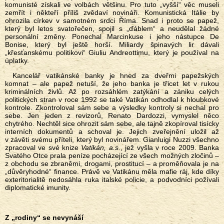
komunisté získali ve volbách většinu. Pro tuto „vyšší“ věc museli
zemřít i někteří příliš zvědaví novináři. Komunistická Itálie by
ohrozila církev v samotném srdci Říma. Snad i proto se papež,
který byl letos svatořečen, spojil s „ďáblem“ a neudělal žádné
personální změny. Ponechal Marcinkuse i jeho nástupce De
Bonise, který byl ještě horší. Miliardy špinavých lir dávali
„křesťanskému politikovi“ Giuliu Andreottimu, který je používal na
úplatky.
Kancelář vatikánské banky je hned za dveřmi papežských
komnat – ale papež netuší, že jeho banka je třicet let v rukou
kriminálních živlů. Až po rozsáhlém zatýkání a zániku celých
politických stran v roce 1992 se také Vatikán odhodlal k hloubkové
kontrole. Zkontroloval sám sebe a výsledky kontroly si nechal pro
sebe. Jen jeden z revizorů, Renato Dardozzi, vymyslel něco
chytrého. Nechtěl sice ohrozit sám sebe, ale tajně zkopíroval tisícky
interních dokumentů a schoval je. Jejich zveřejnění uložil až
v závěti svému příteli, který byl novinářem. Gianluigi Nuzzi všechno
zpracoval ve své knize
Vatikán, a.s.
, jež vyšla v roce 2009. Banka
Svatého Otce prala peníze pocházející ze všech možných zločinů –
z obchodu se zbraněmi, drogami, prostitucí – a proměňovala je na
„důvěryhodné“ finance. Právě ve Vatikánu měla mafie ráj, kde díky
exteritorialitě nedosáhla ruka italské policie, a podvodníci požívali
diplomatické imunity.
Z „rodiny“ se nevynáší