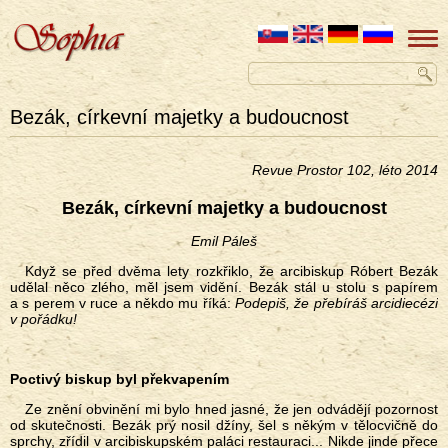
Bezák, církevní majetky a budoucnost
Revue Prostor 102, léto 2014
Bezák, církevní majetky a budoucnost
Em
il Páleš
Když se před dvěma lety rozkřiklo, že arcibiskup Róbert Bezák
udělal něco zlého, měl jsem vidění. Bezák stál u stolu s papírem
a s perem v ruce a někdo mu říká:
Podepiš, že přebíráš arcidiecézi
v pořádku!
Poctivý biskup byl překvapením
Ze znění obvinění mi bylo hned jasné, že jen odvádějí pozornost
od skutečnosti. Bezák prý nosil džíny, šel s někým v tělocvičně do
sprchy, zřídil v arcibiskupském paláci restauraci... Nikde jinde přece