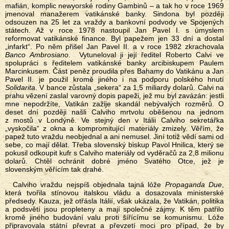
mafián, komplic newyorské rodiny Gambinů – a tak ho v roce 1969
jmenoval manažerem vatikánské banky. Sindona byl později
odsouzen na 25 let za vraždy a bankovní podvody ve Spojených
státech. Až v roce 1978 nastoupil Jan Pavel I. s úmyslem
reformovat vatikánské finance. Byl papežem jen 33 dní a dostal
„infarkt“. Po něm přišel Jan Pavel II. a v roce 1982 zkrachovala
Banco Ambrosiano
. Vytuneloval ji její ředitel Roberto Calvi ve
spolupráci s ředitelem vatikánské banky arcibiskupem Paulem
Marcinkusem. Část peněz proudila přes Bahamy do Vatikánu a Jan
Pavel II. je použil kromě jiného i na podporu polského hnutí
Solidarita
. V bance zůstala „sekera“ za 1,5 miliardy dolarů. Calvi na
prahu vězení zaslal varovný dopis papeži, jež mu byl zavázán: jestli
mne nepodržíte, Vatikán zažije skandál nebývalých rozměrů. O
deset dní později našli Calviho mrtvolu oběšenou na jednom
z mostů v Londýně. Ve stejný den v Itálii Calviho sekretářka
„vyskočila“ z okna a kompromitující materiály zmizely. Věřím, že
papež tuto vraždu neobjednal a ani nemusel. Jiní totiž vědí sami od
sebe, co mají dělat. Třeba slovenský biskup Pavol Hnilica, který se
pokusil odkoupit kufr s Calviho materiály od vyděračů za 2,8 milionu
dolarů. Chtěl ochránit dobré jméno Svatého Otce, jež je
slovenským věřícím tak drahé.
Calviho vraždu nejspíš objednala tajná lóže
Propaganda Due
,
která tvořila stínovou italskou vládu a dosazovala ministerské
předsedy. Kauza, jež otřásla Itálií, však ukázala, že Vatikán, politika
a podsvětí jsou propleteny a mají společné zájmy. K těm patřilo
kromě jiného budování valu proti šířícímu se komunismu. Lóže
připravovala státní převrat a převzetí moci pro případ, že by