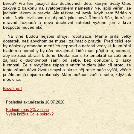
berou? Pro ten jásající dav duchovních dětí, kterým Svatý Otec
zakývá z balkónu na svatopetrském náměstí? Ne, spíš věřím, že
jediným lékem je pravda. Ale těžkne mi jazyk, když jsem žádán o
radu. Naše civilizace mi připadá jako nová Římská říše, která se
mravně rozpadá a nová duchovní ratolest vyžene jen z krve
bezpočtu mučedníků.
Na vině budou nejspíš stroje, robotizace. Máme příliš velký
dostatek, než abychom se museli zajímat o pravdu. Před tisíci lety
by následky omnoho menších nepravd a neřestí vedly již k umírání
hladem a nemohly by nás nezajímat. Lidé musí přijít o to, co mají,
aby se zase obrátili k Bohu. Doufal jsem, že tentokrát se začneme
zajímat o duchovnost sami od sebe, bez donucení, z lásky
k ctnosti. Že si vytyčíme zápas s vnitřním zlem jako cíl proto, že
tento zápas dává životu smysl a skrze něj roste naše vyšší, věčné
já. Ale ani já nejsem dokonalý. Mám možnost začít u sebe, když tak
moc chci.
Bezak.pdf
Posledná aktualizácia
16.07.2026
Menu
Podporte nás 2% z dane
Vyšla knižka Čo je pokrok?