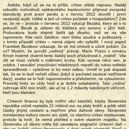
Jistěže, když už se na to přišlo, církev slíbila nápravu. Naději
vzbudilo rozhodnutí vatikánského bankovnictví přijmout evropské
standardy proti praní peněz a v červnu 2012 dovolili i první
nezávislý audit. Udělá si teď už církev pořádek v hospodaření? Zdá
se, že ne – protože v červenci 2012 vylučují Bezáka, který se o to
pokouší. Bezák je uklizen do kláštera pro seniory v jižní Itálii.
Prokuratura bude zřejmě šetřit tak dlouho, než se na vše
zapomene. Kde není žalobce, není třeba soudce a poškozený –
v tomto případě církev – nemá zájem věc vyšetřit. I nový papež
František Bezákovi vzkazuje, že se má omluvit a učinit pokání. Za
co? Myslím, že porušil „rodinný“ princip. Mario Puzzo v románu
Kmotr
mistrně ztvárnil tento italský pocit příslušnosti k „rodině“. Vše
zlé se musí vyřešit v rodinném kruhu. Kdo vynese něco ven, je
zrádce. I sexuální zneužívání mladistvých nepatří do rukou světské
spravedlnosti – vyřešíme si ho mezi sebou. Uvnitř to pak dopadá
tak, že se to buď neřeší vůbec (když si pachatel zavázal nadřízené
dary), anebo se to řeší napomenutím a přeložením, ne vyloučením.
Provinilý kněz se vždy hodí a je dobře ovladatelný. Tato „rodina“
zahrnuje 400 tisíc kněží, ale už ne 1,2 miliardy katolických věřících,
kteří jsou klamáni.
Církevní finance by byly vnitřní věcí katolíků, kdyby Slovenská
republika ročně neplatila 21 miliónů eur na platy kněží a ještě větší
částky jinými cestami a nepřímo přes daňové úlevy. Slovenské
ministerstvo kultury neumí ani zjistit, co všechno církev restituovala,
protože ta tvrdí, že nemá přehled o svém vlastním majetku. Na
Slovensku už dávno měla být zavedena asignační církevní daň –
aby se každá církev financovala z daní svých
vlastních
členů a