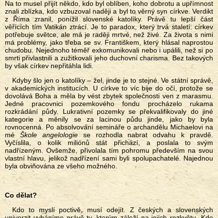
Na to musel přijít někdo, kdo byl oblíben, koho dobrotu a upřímnost
znali zblízka, kdo vzbuzoval naději a byl to věrný syn církve. Verdikt
z Říma zranil, ponížil slovenské katolíky. Právě tu lepší část
věřících tím Vatikán ztrácí. Je to paradox, který trvá staletí: církev
potřebuje světce, ale má je raději mrtvé, než živé. Za života s nimi
má problémy, jako třeba se sv. Františkem, který hlásal naprostou
chudobu. Nejednoho téměř exkomunikovali nebo i upálili, než si po
smrti přivlastnili a zužitkovali jeho duchovní charisma. Bez takových
by však církev nepřitáhla lidi.
Kdyby šlo jen o katolíky – žel, jinde je to stejné. Ve státní správě,
v akademických institucích. U církve to víc bije do očí, protože se
dovolává Boha a měla by vést zbytek společnosti ven z marasmu.
Jedné pracovnici pozemkového fondu procházelo rukama
rozkrádání půdy. Lukrativní pozemky se překvalifikovaly do jiné
kategorie a měnily se za lacinou půdu jinde, jako by byla
rovnocenná. Po absolvování semináře o archandělu Michaelovi na
mé
Škole angelologie
se rozhodla nabrat odvahu k pravdě.
Vyčíslila, o kolik miliónů stát přichází, a poslala to svým
nadřízeným. Ovšemže, přivolala tím pohromu především na svou
vlastní hlavu, jelikož nadřízení sami byli spolupachatelé. Najednou
byla obviňována ze všeho možného.
Co dělat?
Kdo to myslí poctivě, musí odejít. Z českých a slovenských
univerzit vyháníme právě ty, kterým záleží na jejich rozkvětu. Kde