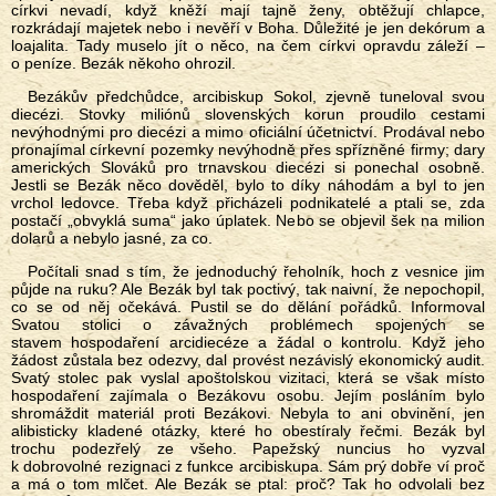
církvi nevadí, když kněží mají tajně ženy, obtěžují chlapce,
rozkrádají majetek nebo i nevěří v Boha. Důležité je jen dekórum a
loajalita. Tady muselo jít o něco, na čem církvi opravdu záleží –
o peníze. Bezák někoho ohrozil.
Bezákův předchůdce, arcibiskup Sokol, zjevně tuneloval svou
diecézi. Stovky miliónů slovenských korun proudilo cestami
nevýhodnými pro diecézi a mimo oficiální účetnictví. Prodával nebo
pronajímal církevní pozemky nevýhodně přes spřízněné firmy; dary
amerických Slováků pro trnavskou diecézi si ponechal osobně.
Jestli se Bezák něco dověděl, bylo to díky náhodám a byl to jen
vrchol ledovce. Třeba když přicházeli podnikatelé a ptali se, zda
postačí „obvyklá suma“ jako úplatek. Nebo se objevil šek na milion
dolarů a nebylo jasné, za co.
Počítali snad s tím, že jednoduchý řeholník, hoch z vesnice jim
půjde na ruku? Ale Bezák byl tak poctivý, tak naivní, že nepochopil,
co se od něj očekává. Pustil se do dělání pořádků. Informoval
Svatou stolici o závažných problémech spojených se
stavem hospodaření arcidiecéze a žádal o kontrolu. Když jeho
žádost zůstala bez odezvy, dal provést nezávislý ekonomický audit.
Svatý stolec pak vyslal apoštolskou vizitaci, která se však místo
hospodaření zajímala o Bezákovu osobu. Jejím posláním bylo
shromáždit materiál proti Bezákovi. Nebyla to ani obvinění, jen
alibisticky kladené otázky, které ho obestíraly řečmi. Bezák byl
trochu podezřelý ze všeho. Papežský nuncius ho vyzval
k dobrovolné rezignaci z funkce arcibiskupa. Sám prý dobře ví proč
a má o tom mlčet. Ale Bezák se ptal: proč? Tak ho odvolali bez