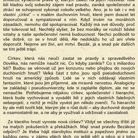
lidi kladou svůj sobecký zájem nad pravdu, zaniká společenství a
ztrácí se schopnost vykonat cokoliv velkého. Ano, je to tak i v mé
vlastní „církvi“ – v malém duchovním hnutí, které jsem dvacet let
doporučoval a sympatizoval s ním. Když trvám na morálních
zásadách, nemohu dál spolupracovat. Každý má své důvody, proč
tiše tolerovat lež. Nechtějí slyšet, že bez morálky se rozloží lidské
vztahy a naše společenství nemá budoucnost. Nechci poškodit to
vše dobré, co se v hnutí dělá. Ale nedokážu ho už ani vřele
doporučit. Nejsme ani živí, ani mrtví. Bezák, já a snad pár dalších
se tím ještě trápí.
Církev, která nás neučí zastat se pravdy a spravedlivého
člověka, nás nemůže naučit nic. Co kdyby zanikla? Co s miliardou
lidí? Budou se věnovat už jen konzumu nebo přejdou do nových
duchovních hnutí? Velká část z toho jsou spíš pseudoduchovní
hnutí na americký způsob. Lidé se v nich oddávají vlastním
fantaziím, které jsou jim příjemné, ale mravně nerostou. Analogicky
se zakládají i pseudouniverzity, kde si zaplatíte diplom, ale nic se
nenaučíte. Potřebujeme nějakou církev, společenství i hierarchii,
která bude vychovávat a vyvádět lidi z jejich vlastních falešných
sebepojetí, z nichž je může vyvést jen někdo zvenčí. Tu hierarchii
by ale měli tvořit lidé, kterým jde o růst duší – aby duchovně dospěli
a osamostatnili se, a ne aby je využívali a udržovali v zaostalosti.
Ze kterého hnutí vyroste nová církev? Vždyť se všechny tříští již
na malých pokušeních a překážkách. Mají snad pravdu Bezákovi
odpůrci? Je třeba hájit starobylou instituci a papežovo jméno za
každou cenu, v zájmu všech těch, co ještě věří a něco si z toho