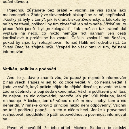
udání důvodu.
Pojednou zůstanete bez přátel – všichni se vás straní jako
malomocného. Žádný ze slovenských biskupů se za něj nepřimluvil.
„Kostky již byly vrženy“, jak řekl arcibiskup Zvolenský, a kdokoliv by
se ho zastával, poškodil by tím zbytečně jen sám sebe. Vždyť mu to
přece řekli jasně: byl „nekolegiální“. Tak proč se tak trapně dál
vyptává na něco, co nikdo nemůže říct nahlas? Jen čeští
kardinálové a preláti se ho zastali. Češi si zaslouží mít Bezáka,
pokud by snad byl rehabilitován. Tomáš Halík měl odvahu říct, že
Svatý Otec se zřejmě mýlí. Vzápětí ho však omluvil tím, že není
informován.
Vatikán, politika a podsvětí
Ano, to je dávno známá věc, že papež je nejméně informován
z nás všech. Papež ví jen to, co chce vědět. Ví, co nemá vědět. I
jinde ve světě, když policie přijde do nějaké diecéze, nevede se tam
žádné účetnictví a bují šedá ekonomika. Všichni podřízení prohlásí,
že nejsou za nic odpovědni, protože jen plní vůli biskupa, který
rozhoduje. A biskup, ten už vůbec o ničem neví, nebyl tam a nic
nenařídil. V římské církvi z principu nikdo není odpovědný. Všichni
se totiž podřizují papeži – a ten o ničem neví. Jenže k pravomoci
rozhodovat neoddělitelně patří odpovědnost a povinnost informovat
se.
Pavel VI. nevěděl, že jeho přítel, Michele Sindona, je sicilský