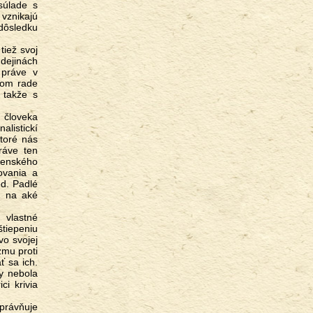
 súlade s
 vznikajú
 dôsledku
 dejinách
 práve v
hom rade
 takže s
alistickí
ktoré nás
ráve ten
očenského
ovania a
d. Padlé
, na aké
štiepeniu
vo svojej
zmu proti
ť sa ich.
y nebola
ci krivia