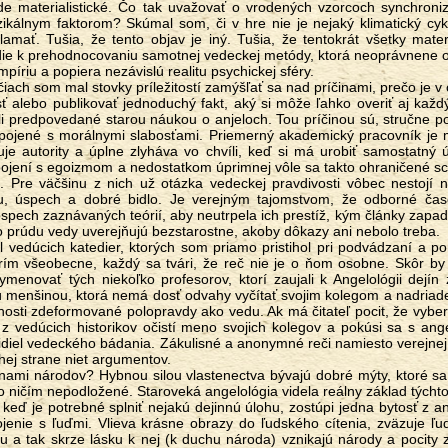
de materialistické. Čo tak uvažovať o vrodených vzorcoch synchroni
kálnym faktorom? Skúmal som, či v hre nie je nejaký klimatický cyk
mať. Tušia, že tento objav je iný. Tušia, že tentokrát všetky materi
edie k prehodnocovaniu samotnej vedeckej metódy, ktorá neoprávnene o
íriu a popiera nezávislú realitu psychickej sféry.
 alebo publikovať jednoduchý fakt, aký si môže ľahko overiť aj každý
oli predpovedané starou náukou o anjeloch. Tou príčinou sú, stručne 
pojené s morálnymi slabosťami. Priemerný akademický pracovník je 
uje autority a úplne zlyháva vo chvíli, keď si má urobiť samostatný
jení s egoizmom a nedostatkom úprimnej vôle sa takto ohraničené sc
 Pre väčšinu z nich už otázka vedeckej pravdivosti vôbec nestojí 
itu, úspech a dobré bidlo. Je verejným tajomstvom, že odborné čas
ospech zaznávaných teórií, aby neutrpela ich prestíž, kým články zapa
prúdu vedy uverejňujú bezstarostne, akoby dôkazy ani nebolo treba.
rím všeobecne, každý sa tvári, že reč nie je o ňom osobne. Skôr by
enovať tých niekoľko profesorov, ktorí zaujali k Angelológii dejín
Sú menšinou, ktorá nemá dosť odvahy vyčítať svojim kolegom a nadria
nosti zdeformované polopravdy ako vedu. Ak má čitateľ pocit, že vyber
 z vedúcich historikov očistí meno svojich kolegov a pokúsi sa s ang
idiel vedeckého bádania. Zákulisné a anonymné reči namiesto verejnej
hej strane niet argumentov.
o ničím nepodložené. Staroveká angelológia videla reálny základ týcht
 keď je potrebné splniť nejakú dejinnú úlohu, zostúpi jedna bytosť z a
ojenie s ľuďmi. Vlieva krásne obrazy do ľudského cítenia, zväzuje ľu
 a tak skrze lásku k nej (k duchu národa) vznikajú národy a pocity z