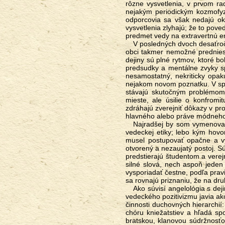
rôzne vysvetlenia, v prvom ra
nejakým periodickým kozmofyzi
odporcovia sa však nedajú okla
vysvetlenia zlyhajú; že to pov
predmet vedy na extravertnú emp
V posledných dvoch desaťročiach som mal stovky príležitostí zamýšľať sa nad príčinami, prečo je v odbornej
obci takmer nemožné predniesť
dejiny sú plné rytmov, ktoré b
predsudky a mentálne zvyky s
nesamostatný, nekriticky opak
nejakom novom poznatku. V spo
stávajú skutočným problémom.
mieste, ale úsilie o konfrom
zdráhajú zverejniť dôkazy v pr
hlavného alebo práve módneho 
Najradšej by som vymenoval vedúcich katedier, ktorých som priamo pristihol pri podvádzaní a porušovaní
vedeckej etiky; lebo kým hovo
musel postupovať opačne a vym
otvorený a nezaujatý postoj. 
predstierajú študentom a verej
silné slová, nech aspoň jeden
vysporiadať čestne, podľa prav
sa rovnajú priznaniu, že na dru
Ako súvisí angelológia s dejinami národov? Hybnou silou vlastenectva bývajú dobré mýty, ktoré sa v optike
vedeckého pozitivizmu javia ak
činnosti duchovných hierarchií:
chóru kniežatstiev a hľadá sp
bratskou, klanovou súdržnosťou