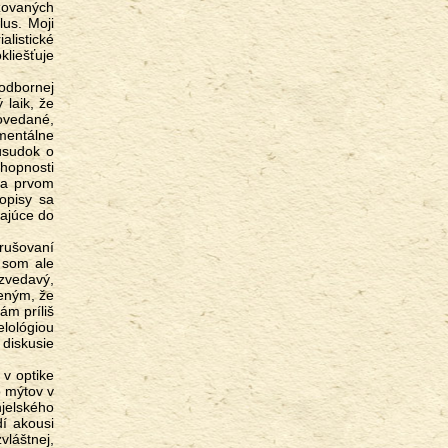
zovaných
lus. Moji
alistické
kliešťuje
 laik, že
povedané,
mentálne
 úsudok o
hopnosti
na prvom
opisy sa
dajúce do
 som ale
 zvedavý,
deným, že
ám príliš
elológiou
 diskusie
o mýtov v
njelského
dí akousi
vláštnej,