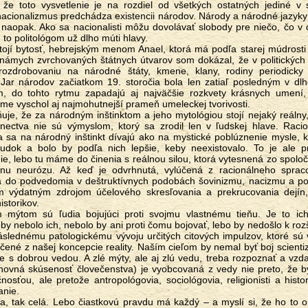
i, že toto vysvetlenie je na rozdiel od všetkých ostatných jediné v
acionalizmus predchádza existencii národov. Národy a národné jazyky
 naopak. Ako sa nacionalisti môžu dovolávať slobody pre niečo, čo v
, to politológom už dlho múti hlavy.
námych zvrchovaných štátnych útvarov som dokázal, že v politických
ozdrobovaniu na národné štáty, kmene, klany, rodiny periodicky
 Jar národov začiatkom 19. storočia bola len zatiaľ posledným v dl
, do tohto rytmu zapadajú aj najväčšie rozkvety krásnych umení,
jme vyschol aj najmohutnejší prameň umeleckej tvorivosti.
enectva nie sú výmyslom, ktorý sa zrodil len v ľudskej hlave. Racion
la sa na národný inštinkt dívajú ako na mystické poblúznenie mysle, 
udok a bolo by podľa nich lepšie, keby neexistovalo. To je ale p
, lebo tu máme do činenia s reálnou silou, ktorá vytesnená zo spol
nu neurózu. Až keď je odvrhnutá, vylúčená z racionálneho sprac
sá do podvedomia v deštruktívnych podobách šovinizmu, nacizmu a po
m výdatným zdrojom účelového skresľovania a prekrucovania dejín
storikov.
by nebolo ich, nebolo by ani proti čomu bojovať, lebo by nedošlo k roz
lednému patologickému vývoju určitých citových impulzov, ktoré sú 
účené z našej koncepcie reality. Naším cieľom by nemal byť boj scienti
 s dobrou vedou. A zlé mýty, ale aj zlú vedu, treba rozpoznať a vzda
hovná skúsenosť človečenstva) je vyobcovaná z vedy nie preto, že b
osťou, ale pretože antropológovia, sociológovia, religionisti a histori
anie.