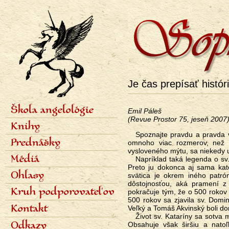
Je čas prepísať histór
Škola angelológie
Emil Páleš
Menu
(Revue Prostor 75, jeseň 2007
Lektori
Knihy
Obsah školy
Spoznajte pravdu a pravda vás oslobodí. Pravda je jediný liek. Ale celá pravda je skutočnosťou, ktorá má
Sedem stupňov
Angelológia dejín 1
Prednášky
omnoho viac rozmerov, než 
Termíny a prihlášky
Angelológia dejín 2
vysloveného mýtu, sa niekedy 
Fotogaléria
Angelológia dejín 3
Harmonogram prednášok
Médiá
Napríklad taká legenda o sv. Kataríne. Neexistujú vôbec žiadne historické doklady o tom, že skutočne žila.
Čo je pokrok?
Organizačné pokyny
Preto ju dokonca aj sama kato
Sedem archanjelov
Audiozáznamy prednášok
Odborné články
Ohlasy
svätica je okrem iného patrón
Duchovná úloha Európy
Platená sekcia
Populárne články
dôstojnosťou, aká pramení z 
Parafrázovač slovenčiny
Rozhovory pre tlač
Polemiky
Kruh podporovateľov
pokračuje tým, že o 500 rokov ne
Časopis Sophia
Rozhlas
Recenzie
500 rokov sa zjavila sv. Domini
Iné knihy
Televízia
Ocenenia
Kontakt
Veľký a Tomáš Akvinský boli do
Staré vydanie Angelológie
Bibliografia
Diplomové práce
Život sv. Kataríny sa sotva mohol odohrať v doslovnom zmysle presne tak, ako ho popisuje Zlatá legedna.
Odkazy
Obsahuje však širšiu a natoľ