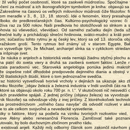
y žil veľký počet osobností, ktoré sa zaskveli múdrosťou. Spočítajme
torečení za múdrosť a ich ikonografickým symbolom je kniha: objavujú s
. Zakreslime na časovú os veľkých milovníkov múdrosti čiže filozofov: fi
vom meradle v 3., 8., 13., 18. storočí. Ide o fenomén, ktorý presahuj
hlboko do predkresťanských čias. Kultúrno-psychologický vzorec či 
žíva raz za 500 rokov. Naši predkovia ho stotožňovali so slnkom a 
hovia sú vševedúci, vševidiaci. Od samého začiatku dejín (teda už 
lnečné kulty a prichádzajú slneční hrdinovia, svätci-mudrci a králi p
m, súčasťou tohto rytmu je aj český lev, ktorý sa od 13. storočia ob
pražskom groši. Tento rytmus bol známy už v starom Egypte, Bab
 vysvetľuje tým, že Michael, archanjel slnka sa v cyklickom striedan
 inšpiruje svet.
edna patrí do sveta viery a druhá sa zaoberá svetom faktov. Lenže 
kázala paradoxnú vec. Staroveká angelológia ponúka jedinú makrohi
že úspešne robiť dlhodobé predpovede dejinného diania a obstojí v
00 štatistických štúdií, ktoré o tom jednoznačne svedčia.
iku filozofie: „objav železa a železná industria v Indii uvoľnili čas na fi
ktoré sa objavujú okolo roku 700 pr. n. l.“. V skutočnosti nič nesvedčí 
nách pravidelne spájali. Z jednej príčiny (objavu železa) sa vyvodzuje
ik filozofie) sa odvodzuje vždy z inej príčiny. Z ktoréhokoľvek techno
u sa prostredníctvom „voľného času navyše“ dá odvodiť rozkvet v ak
 to ale celkom svojvoľné a nevedecké vysvetlenie.
klove Atény alebo renesančná Florencia. Zamlčovať také poznan
utovalo, by bolo duchovným zločinom prvého rádu.