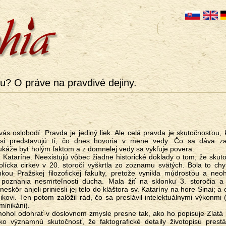
iu? O práve na pravdivé dejiny.
)
si predstavujú tí, čo dnes hovoria v mene vedy. Čo sa dáva za
ukáže byť holým faktom a z domnelej vedy sa vykľuje povera.
lícka cirkev v 20. storočí vyškrtla zo zoznamu svätých. Bola to ch
kou Pražskej filozofickej fakulty, pretože vynikla múdrosťou a neo
poznania nesmrteľnosti ducha. Mala žiť na sklonku 3. storočia a
skôr anjeli priniesli jej telo do kláštora sv. Kataríny na hore Sinai; a 
kovi. Ten potom založil rád, čo sa preslávil intelektuálnymi výkonmi (
minikáni).
ko významnú skutočnosť, že faktografické detaily životopisu prestá