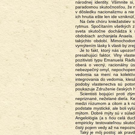
národnej identity. Všimnite s
paradoxnou skutočnosťou, že n
v dôsledku nacionalizmu a nie
ich hnutia ešte len ide vzniknúť
Na čele chóru kniežatstiev stojí bytosť, hebrejským menom Anael, ktorá má podľa starej múdrosti tiež svoj
rytmus. Spočítaním všetkých z
sveta skutočne dochádza k r
obdobiach archanjela Anaela.
takýchto období. Mimochodom
vymýtením lásky k vlasti by zre
Je to fakt, ktorý nás upozorňuje, že za národným inštinktom a jeho mytológiou stojí nejaký reálny, človeka
presahujúci faktor. Vlny vlast
pozitivisti typu Emanuela Rád
oberá o vecný, racionálny ús
nebezpečný omyl, nepochopenie
vedomia sa mení na kolektív
integrovania do vedomia, kle
podoby vlastenectva sú poto
poukazuje Združenie českých hi
Scientisti bojujúci proti zlým mýtom sú ľudia bojujúci proti svojmu vlastnému tieňu. Je to ich vlastné
nepriznané, neželané dieťa. Ke
medzi rozumom a citom a k nás
podstate mystické, ale boli vyl
mýtom. Dobré mýty sú v súlade
Angelológia (a s ňou celá duc
empiricky testovateľnou skutočn
čistý pojem vedy až na nepozn
Taký je môj postoj: ak pravda, tak celá. Lebo čiastkovú pravdu má každý – a myslí si, že ho to oprávňuje