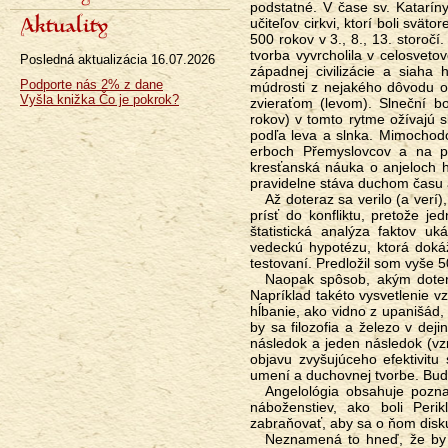
podstatné. V čase sv. Katarín
Aktuality
učiteľov cirkvi, ktorí boli svä
500 rokov v 3., 8., 13. storočí
tvorba vyvrcholila v celosveto
Posledná aktualizácia
16.07.2026
západnej civilizácie a siaha 
Podporte nás 2% z dane
múdrosti z nejakého dôvodu o
Vyšla knižka Čo je pokrok?
zvieraťom (levom). Slneční bo
rokov) v tomto rytme ožívajú s
podľa leva a slnka. Mimochodo
erboch Přemys­lov­cov a na 
kresťanská náuka o anjeloch ho
pravidelne stáva duchom času a
Až doteraz sa verilo (a verí), že náuka o anjeloch a historická veda nemajú žiadnu styčnú plochu a nemôžu
prísť do konfliktu, pretože j
štatistická analýza faktov u
vedeckú hypotézu, ktorá doká
testovaní. Predložil som vyše 5
Naopak spôsob, akým doteraz historici vysvetľovali tvorivé vrcholy v dejinách sa ukazuje ako zblúdenie.
Napríklad takéto vysvetlenie vzn
hĺbanie, ako vidno z upanišád, 
by sa filozofia a železo v deji
následok a jeden následok (vzn
objavu zvyšujúceho efektivit
umení a duchovnej tvorbe. Bude
Angelológia obsahuje poznatky o faktore, ktorý sa podieľa na vzniku tvorivých rozkvetov vied, umení a
náboženstiev, ako boli Peri
zabraňovať, aby sa o ňom disk
Neznamená to hneď, že by existovali anjeli. Každý môj odborný článok som zakončil návrhom prebádať