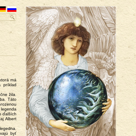
 príklad
yba. Táto
hrozenou
 legenda
o ďalších
aj Albert
vajú byť