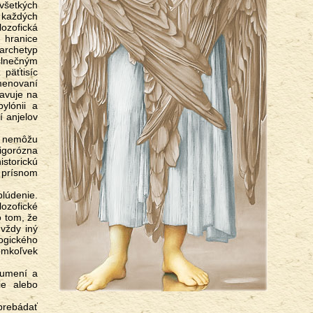
 všetkých
a každých
lozofická
e hranice
archetyp
slnečným
päťtisíc
omenovaní
javuje na
ylónii a
í anjelov
rigorózna
storickú
 prísnom
lozofické
o tom, že
 vždy iný
logického
omkoľvek
ie alebo