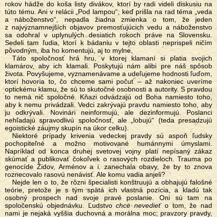
rokov hádže do koša listy divákov, ktorí by radi videli diskusiu na
túto tému. Ani v relácii „Pod lampou“, keď prišla na rad téma „veda
a náboženstvo“, nepadla žiadna zmienka o tom, že jeden
z najvýznamnejších objavov premosťujúcich vedu a náboženstvo
sa odohral v uplynulých desiatich rokoch práve na Slovensku.
Sedeli tam ľudia, ktorí k bádaniu v tejto oblasti neprispeli ničím
pôvodným, iba ho komentujú, aj to mylne.
Táto spoločnosť hrá hru, v ktorej klamaní si platia svojich
klamárov, aby ich klamali. Poskytujú nám alibi pre náš spôsob
života. Povyšujeme, vyznamenávame a udeľujeme hodnosti ľuďom,
ktorí hovoria to, čo chceme sami počuť – až nakoniec uveríme
optickému klamu, že sú to skutočné osobnosti a autority. S pravdou
to nemá nič spoločné. Kňazi odvádzajú od Boha namiesto toho,
aby k nemu privádzali. Vedci zakrývajú pravdu namiesto toho, aby
ju odkrývali. Novinári neinformujú, ale dezinformujú. Poslanci
nehľadajú spravodlivú spoločnosť, ale „lobujú“ (teda presadzujú
egoistické záujmy skupín na úkor celku).
Niektoré prípady krivenia vedeckej pravdy sú aspoň ľudsky
pochopiteľné a možno motivované humánnymi úmyslami.
Napríklad od konca druhej svetovej vojny platí nepísaný zákaz
skúmať a publikovať čokoľvek o rasových rozdieloch. Trauma po
genocíde Židov, Arménov a i. zanechala obavy, že by to znova
roznecovalo rasovú nenávisť. Ale komu vadia anjeli?
Nejde len o to, že rôzni špecialisti konštruujú a obhajujú falošné
teórie, pretože je s tým spätá ich vlastná pozícia, a kladú tak
osobný prospech nad svoje pravé poslanie. Oni sú tam na
spoločenskú objednávku. Ľudstvo
chce
nevedieť
o tom, že nad
nami je nejaká vyššia duchovná a morálna moc; pravzory pravdy,