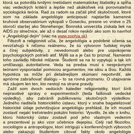
ktorá sa potvrdila tvrdými metódami matematickej štatistiky a spĺňa
viac vedeckých kritérií a lepšie než akákoľvek iná porovnateľná
sociologická teória. Rad za radom sa začali plniť skutočnosti, ktoré
som na základe angelológie anticipoval: najstaršie kamenné
kruhové observatórium vykopali v Gosecku, presne vo vrstve o 25
storočí staršej ako Stonehenge; Bonnská univerzita získala liek na
AIDS zo slnečnice, ale až o desať rokov neskôr ako som to navrhol
v „Angelológii dejín“ (viac na
www.sophia.sk
).
Filozofi a religionisti učia, že angelológia a podobné učenia sa
nevzťahujú k ničomu reálnemu, že sú výtvorom ľudskej mysle
a čírej subjektivity, z nevedomosti alebo pre uspokojenie
psychologických potrieb atď. Mýlili sa a je čas to priznať. Namiesto
toho zavládlo hlboké mlčanie. Študenti sa na to vypytujú a tak ich
umlčiavajú autoritatívne. Veda sa predsa musí s nesprávnymi
teóriami vysporiadať pomocou argumentov, nie silou a lžou. Každá
hypotéza sa môže pri detailnejšom skúmaní nepotvrdiť, ale
apriórne zabraňovať dialógu – to sa rovná priznaniu. O utajovanie
má záujem len ten, kto nestojí na strane pravdy.
Zažil som dvoch vedúcich katedier religionistiky, ktorí šírili
nepravdivé správy o experimentoch (teda falšovali vedecké
výsledky), aby zabránili publikovaniu skutočných výsledkov.
Jedného riaditeľa historického ústavu, ktorý v snahe bagatelizovať
historické údaje potvrdzujúce angelológiu prehlásil, že ich museli
zostaviť nejakí treťotriedni pokútni historici. Vysvitlo, že ide o knihu,
ktorú historický ústav zostavil pod jeho vlastným vedením
a prezentoval ju ako vzor učebnice dejepisu. Celý rad filozofov,
sociológov a antropológov, ktorí intrigujú v konferenčných výboroch
alebo zakazujú študentom citovať fakty okolo angelológie