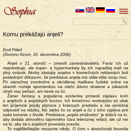
Komu prekážajú anjeli?
Emil Páleš
(Domino fórum, 20. decembra 2006)
Anjeli v 21. storočí – zmenili zamestnávateľa. Farár ich už
nepotrebuje, ale super- a hypermarkety by ich najradšej mali na
plný úväzok. Akoby zástupy anjelov v komerčných reklamách boli
posledným dôkazom, že predstava anjela má stále ešte svoju moc.
Pri vianočnej zvonkohre a okrídlenej maškare ľudské srdce na
okamih roztaje spomienkou na niečo dávno stratené a zákazník
utratí viac peňazí, ani nevie za čo.
Žáner
fantasy
a populárna ezoterika priniesli záplavu kníh
o anjeloch a anjelských kurzov. Ich konečnou motiváciou sú však
len príjemné pocity plynúce z krásnych predstáv a nie seriózna
odpoveď na otázku, kto alebo čo sú anjeli a čo z toho vyplýva pre
naše konanie v živote. Predstava „anjela strážneho“ je dobrá na to,
aby dodala atmosféru tajomného čara televíznej relácii, ale už nie
na to, aby sa o anjeloch povedala pravda.
To najdôležitejšie nezaznie nikdy: O čom v skutočnosti hovorila