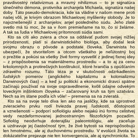
pravdivostný relativizmus a mravný nihilizmus – to je signatúra
slnečného démona, protivníka archanjela Michaela, signatúra našej
doby. Táto pseudo-demokracia, kde sa vládne v našom mene proti
našej vôli, je krivým obrazom Michaelovej myšlienky slobody. Je to
najvznešenejší z archanjelov, anjel posledného súdu. Jeho zlaté
svetlo má tú moc, že sa v ňom premieňame na to, čo si želáme.
A tak sa ľudia v Michaelovej prítomnosti súdia sami.
Kto sa cíti ako zviera a chce sa oddávať pudom svojej nižšej
prirodzenosti, platí si darwinistického biológa, aby dodal lesk
svojmu obrazu o pôvode a podstate človeka. Darwinista ho
ubezpečí, že stvoriteľom a otcom všetkého je neľútostný boj
o prežitie a pokúsi sa všetky živé formy vysvetliť z jedinej fixnej idey
– z prispôsobenia sa materiálnemu prostrediu – a to aj za cenu
krkolomných a protirečivých konštrukcií, ktoré hraničia s opúšťaním
zdravého rozumu. Táto téza je v skutočnosti odzrkadlením
ľudských
pomerov (anglického kapitalizmu a kolonializmu
Darwinových čias) – a keď ju politickí a ekonomickí dravci spätne
začínajú používať na svoje ospravedlnenie, kvôli údajne odvekým
loveckým inštinktom človeka – začarovaný kruh sa tým uzatvára.
Nech sa im stane podľa ich vôle! – premenia sa na zvieratá.
Kto sa na svoje telo díva len ako na jasličky, kde sa uprostred
zvieracieho prvku rodí hviezda pravej ľudskosti, dôstojnosti
a vznešenosti – podporí sofiológiu alebo nejakú inú formu celistvej
vedy nezdeformovanej jednostranným filozofickým pozadím.
Sofiológ neodvrhuje doterajšiu paleontológiu, ale zaceľuje
a uzdravuje jej čiastočnosť tým, že živé bytosti sa neprispôsobujú
len hmotnému, ale aj duchovnému prostrediu. V evolúcii života sa
dokázateľne prejavuje nie len konvergencia, ale aj synchronicita. To