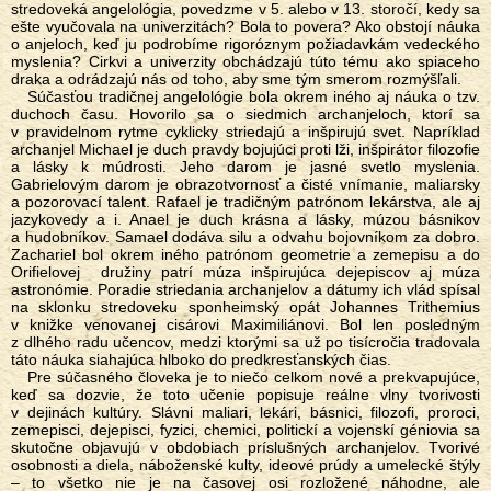
stredoveká angelológia, povedzme v 5. alebo v 13. storočí, kedy sa
ešte vyučovala na univerzitách? Bola to povera? Ako obstojí náuka
o anjeloch, keď ju podrobíme rigoróznym požiadavkám vedeckého
myslenia? Cirkvi a univerzity obchádzajú túto tému ako spiaceho
draka a odrádzajú nás od toho, aby sme tým smerom rozmýšľali.
Súčasťou tradičnej angelológie bola okrem iného aj náuka o tzv.
duchoch času. Hovorilo sa o siedmich archanjeloch, ktorí sa
v pravidelnom rytme cyklicky striedajú a inšpirujú svet. Napríklad
archanjel Michael je duch pravdy bojujúci proti lži, inšpirátor filozofie
a lásky k múdrosti. Jeho darom je jasné svetlo myslenia.
Gabrielovým darom je obrazotvornosť a čisté vnímanie, maliarsky
a pozorovací talent. Rafael je tradičným patrónom lekárstva, ale aj
jazykovedy a i. Anael je duch krásna a lásky, múzou básnikov
a hudobníkov. Samael dodáva silu a odvahu bojovníkom za dobro.
Zachariel bol okrem iného patrónom geometrie a zemepisu a do
Orifielovej družiny patrí múza inšpirujúca dejepiscov aj múza
astronómie. Poradie striedania archanjelov a dátumy ich vlád spísal
na sklonku stredoveku sponheimský opát Johannes Trithemius
v knižke venovanej cisárovi Maximiliánovi. Bol len posledným
z dlhého radu učencov, medzi ktorými sa už po tisícročia tradovala
táto náuka siahajúca hlboko do predkresťanských čias.
Pre súčasného človeka je to niečo celkom nové a prekvapujúce,
keď sa dozvie, že toto učenie popisuje reálne vlny tvorivosti
v dejinách kultúry. Slávni maliari, lekári, básnici, filozofi, proroci,
zemepisci, dejepisci, fyzici, chemici, politickí a vojenskí géniovia sa
skutočne objavujú v obdobiach príslušných archanjelov. Tvorivé
osobnosti a diela, náboženské kulty, ideové prúdy a umelecké štýly
– to všetko nie je na časovej osi rozložené náhodne, ale