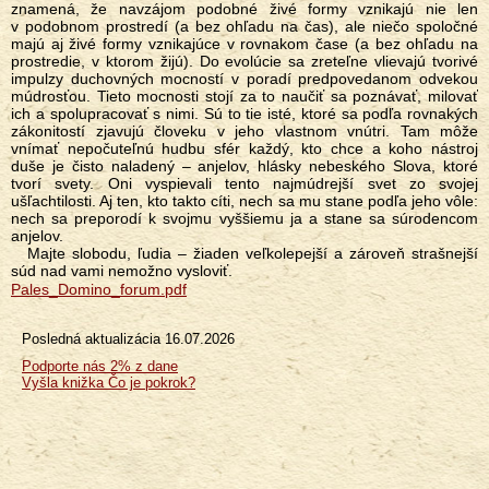
znamená, že navzájom podobné živé formy vznikajú nie len
v podobnom prostredí (a bez ohľadu na čas), ale niečo spoločné
majú aj živé formy vznikajúce v rovnakom čase (a bez ohľadu na
prostredie, v ktorom žijú). Do evolúcie sa zreteľne vlievajú tvorivé
impulzy duchovných mocností v poradí predpovedanom odvekou
múdrosťou. Tieto mocnosti stojí za to naučiť sa poznávať, milovať
ich a spolupracovať s nimi. Sú to tie isté, ktoré sa podľa rovnakých
zákonitostí zjavujú človeku v jeho vlastnom vnútri. Tam môže
vnímať nepočuteľnú hudbu sfér každý, kto chce a koho nástroj
duše je čisto naladený – anjelov, hlásky nebeského Slova, ktoré
tvorí svety. Oni vyspievali tento najmúdrejší svet zo svojej
ušľachtilosti. Aj ten, kto takto cíti, nech sa mu stane podľa jeho vôle:
nech sa preporodí k svojmu vyššiemu ja a stane sa súrodencom
anjelov.
Majte slobodu, ľudia – žiaden veľkolepejší a zároveň strašnejší
súd nad vami nemožno vysloviť.
Pales_Domino_forum.pdf
Posledná aktualizácia
16.07.2026
Menu
Podporte nás 2% z dane
Vyšla knižka Čo je pokrok?