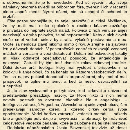
s odôvodnením, že je to nevedecké. Keď sú vyzvaní, aby svoje
námietky otvorene uviedli na odbornom fóre, zverejnili ich v recenzii
alebo aspoň medzi štyrmi očami, nie sú ochotní či schopní to
urobiť.
Ešte pozoruhodnejšie je, že anjeli prekážajú aj cirkvi. Myšlienka,
že by mali mať niečo spoločné s realitou kňazov rozčuľuje
a privádza do nepriateľských nálad. Polovica z nich verí, že anjeli
neexistujú a druhá polovica, že sú nepoznateľní. Keby o nich človek
niečo smel vedieť, cirkev by stratila výlučné postavenie a moc.
Určite sa nemôžu zjaviť nikomu mimo cirkvi. A zrejme sa zjavovali
len v dávnych dobách. V pastoračných centrách zakazujú zvedavej
mládeži a veriacim o veci diskutovať. Dekan bohosloveckej fakulty
mi však odmietol opečiatkovať posudok, že angelológia je
nezmysel. Zatratil by tým totiž dvetisíc rokov cirkevnej tradície.
Ďalší dekan určil teológa, ktorý mal vystúpiť s príspevkom na
kolokviu k angelológii, čo sa konalo na Katedre všeobecných dejín.
Ten sa najprv pokúsil dohodnúť s organizátormi, aby mohol mať
príspevok na úplne inú tému, a keď to nešlo, ospravedlnil sa
a neprišiel.
Je to stav vysloveného pokrytectva, keď cirkevní a univerzitní
predstavitelia presadzujú názory, za ktoré nikto z nich nemá
odvahu postaviť sa otvorene. Akonáhle ide o angelológiu –
teológovia zatracujú Augustína, Akvinského aj cirkevných otcov, čím
presekávajú samotný koreň, z ktorého cirkev čerpá svoje
opodstatnenie. Vedci horlivo zatracujú vedeckú metódu – odkedy
táto angelológiu potvrdzuje a nevyvracia – a obracajú tým navnivoč
celosvetové vedecké bádanie, ktoré je založené na tej istej metóde.
Redakcia náboženského života Slovenskej televízie už desať