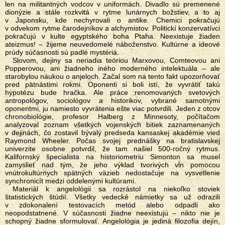
len na militantných vodcov v uniformách. Divadlo sú premenené
dionýzie a stále rozkvitá v rytme lunárnych božstiev, a to aj
v Japonsku, kde nechyrovali o antike. Chemici pokračujú
v odvekom rytme čarodejníkov a alchymistov. Politickí konzervatívci
pokračujú v kulte egyptského boha Ptaha. Neexistuje žiaden
ateizmus! – žijeme neuvedomelé náboženstvo. Kultúrne a ideové
prúdy súčasnosti sú padlé mystériá.
Slovom, dejiny sa neriadia teóriou Marxovou, Comteovou ani
Popperovou, ani žiadneho iného moderného intelektuála – ale
starobylou náukou o anjeloch. Začal som na tento fakt upozorňovať
pred pätnástimi rokmi. Oponenti si boli istí, že vyvrátiť takú
hypotézu bude hračka. Ale práce renomovaných svetových
antropológov, sociológov a historikov, vybrané samotnými
oponentmi, ju namiesto vyvrátenia ešte viac potvrdili. Jeden z otcov
chronobiológie, profesor Halberg z Minnesoty, počítačom
analyzoval zoznam všetkých vojenských bitiek zaznamenaných
v dejinách, čo zostavil bývalý predseda kansaskej akadémie vied
Raymond Wheeler. Počas svojej prednášky na bratislavskej
univerzite osobne potvrdil, že tam našiel 500-ročný rytmus.
Kalifornský špecialista na historiometriu Simonton sa musel
zamyslieť nad tým, že jeho výklad tvorivých vĺn pomocou
vnútrokultúrnych spätných väzieb nedostačuje na vysvetlenie
synchronicít medzi oddelenými kultúrami.
Materiál k angelológii sa rozrástol na niekoľko stoviek
štatistických štúdií. Všetky vedecké námietky sa už odrazili
v zdokonalení testovacích metód alebo odpadli ako
neopodstatnené. V súčasnosti žiadne neexistujú – nikto nie je
schopný žiadne sformulovať. Angelológia je jediná filozofia dejín,