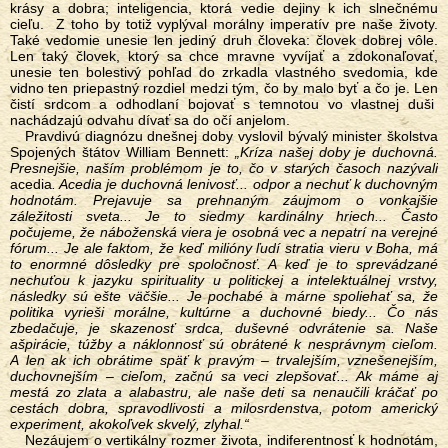
krásy a dobra; inteligencia, ktorá vedie dejiny k ich slnečnému
cieľu. Z toho by totiž vyplýval morálny imperatív pre naše životy.
Také vedomie unesie len jediný druh človeka: človek dobrej vôle.
Len taký človek, ktorý sa chce mravne vyvíjať a zdokonaľovať,
unesie ten bolestivý pohľad do zrkadla vlastného svedomia, kde
vidno ten priepastný rozdiel medzi tým, čo by malo byť a čo je. Len
čistí srdcom a odhodlaní bojovať s temnotou vo vlastnej duši
nachádzajú odvahu dívať sa do očí anjelom.
Pravdivú diagnózu dnešnej doby vyslovil bývalý minister školstva
Spojených štátov William Bennett:
„Kríza našej doby je duchovná.
Presnejšie, naším problémom je to, čo v starých časoch nazývali
acedia
. Acedia je duchovná lenivosť... odpor a nechuť k duchovným
hodnotám. Prejavuje sa prehnaným záujmom o vonkajšie
záležitosti sveta... Je to siedmy kardinálny hriech... Často
počujeme, že náboženská viera je osobná vec a nepatrí na verejné
fórum... Je ale faktom, že keď milióny ľudí stratia vieru v Boha, má
to enormné dôsledky pre spoločnosť. A keď je to sprevádzané
nechuťou k jazyku spirituality u politickej a intelektuálnej vrstvy,
následky sú ešte väčšie... Je pochabé a márne spoliehať sa, že
politika vyrieši morálne, kultúrne a duchovné biedy... Čo nás
zbedačuje, je skazenosť srdca, duševné odvrátenie sa. Naše
ašpirácie, túžby a náklonnosť sú obrátené k nesprávnym cieľom.
A len ak ich obrátime späť k pravým – trvalejším, vznešenejším,
duchovnejším – cieľom, začnú sa veci zlepšovať... Ak máme aj
mestá zo zlata a alabastru, ale naše deti sa nenaučili kráčať po
cestách dobra, spravodlivosti a milosrdenstva, potom americký
experiment, akokoľvek skvelý, zlyhal.“
Nezáujem o vertikálny rozmer života, indiferentnosť k hodnotám,