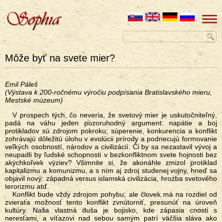
Môže byť na svete mier?
Emil Páleš
(Výstava k 200-ročnému výročiu podpísania Bratislavského mieru,
Mestské múzeum)
V prospech tých, čo neveria, že svetový mier je uskutočniteľný,
padá na váhu jeden pozoruhodný argument: napätie a boj
protikladov sú zdrojom pokroku; súperenie, konkurencia a konflikt
zohrávajú dôležitú úlohu v evolúcii prírody a podnecujú formovanie
veľkých osobností, národov a civilizácií. Či by sa nezastavil vývoj a
neupadli by ľudské schopnosti v bezkonfliktnom svete hojnosti bez
akýchkoľvek výziev? Všimnite si, že akonáhle zmizol protiklad
kapitalizmu a komunizmu, a s ním aj zdroj studenej vojny, hneď sa
objavil nový: západná versus islamská civilizácia, hrozba svetového
terorizmu atď.
Konflikt bude vždy zdrojom pohybu; ale človek má na rozdiel od
zvieraťa možnosť tento konflikt zvnútorniť, presunúť na úroveň
kultúry. Naša vlastná duša je bojisko, kde zápasia cnosti s
neresťami, a víťazovi nad sebou samým patrí väčšia sláva ako