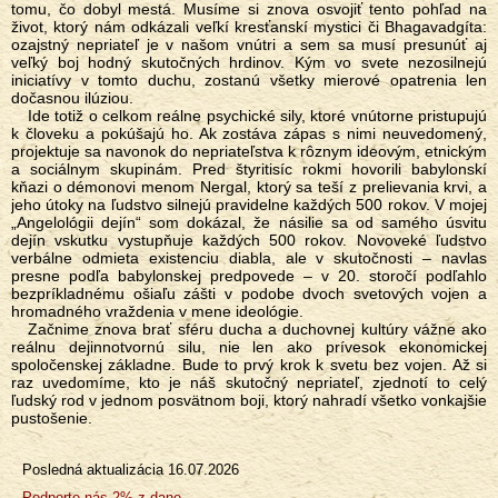
tomu, čo dobyl mestá. Musíme si znova osvojiť tento pohľad na
život, ktorý nám odkázali veľkí kresťanskí mystici či Bhagavadgíta:
ozajstný nepriateľ je v našom vnútri a sem sa musí presunúť aj
veľký boj hodný skutočných hrdinov. Kým vo svete nezosilnejú
iniciatívy v tomto duchu, zostanú všetky mierové opatrenia len
dočasnou ilúziou.
Ide totiž o celkom reálne psychické sily, ktoré vnútorne pristupujú
k človeku a pokúšajú ho. Ak zostáva zápas s nimi neuvedomený,
projektuje sa navonok do nepriateľstva k rôznym ideovým, etnickým
a sociálnym skupinám. Pred štyritisíc rokmi hovorili babylonskí
kňazi o démonovi menom Nergal, ktorý sa teší z prelievania krvi, a
jeho útoky na ľudstvo silnejú pravidelne každých 500 rokov. V mojej
„Angelológii dejín“ som dokázal, že násilie sa od samého úsvitu
dejín vskutku vystupňuje každých 500 rokov. Novoveké ľudstvo
verbálne odmieta existenciu diabla, ale v skutočnosti – navlas
presne podľa babylonskej predpovede – v 20. storočí podľahlo
bezpríkladnému ošiaľu zášti v podobe dvoch svetových vojen a
hromadného vraždenia v mene ideológie.
Začnime znova brať sféru ducha a duchovnej kultúry vážne ako
reálnu dejinnotvornú silu, nie len ako prívesok ekonomickej
spoločenskej základne. Bude to prvý krok k svetu bez vojen. Až si
raz uvedomíme, kto je náš skutočný nepriateľ, zjednotí to celý
ľudský rod v jednom posvätnom boji, ktorý nahradí všetko vonkajšie
pustošenie.
Posledná aktualizácia
16.07.2026
Menu
Podporte nás 2% z dane