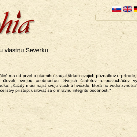
u vlastnú Severku
 Páleš ma od prvého okamihu zaujal šírkou svojich poznatkov o prírode,
 človek, svojou osobnosťou. Svojich čitateľov a poslucháčov v
ku. „Každý musí nájsť svoju vlastnú hviezdu, ktorá ho vedie zvnútra“
elistvý prístup, usilovať sa o mravnú integritu osobnosti.“