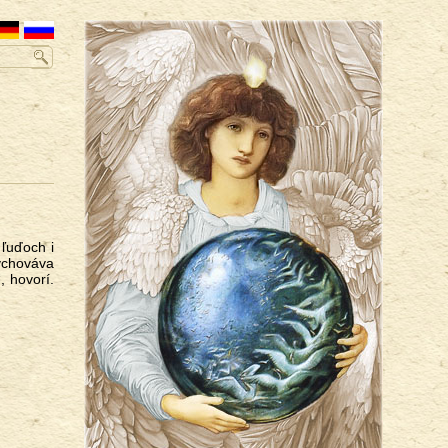
 ľuďoch i
ychováva
, hovorí.