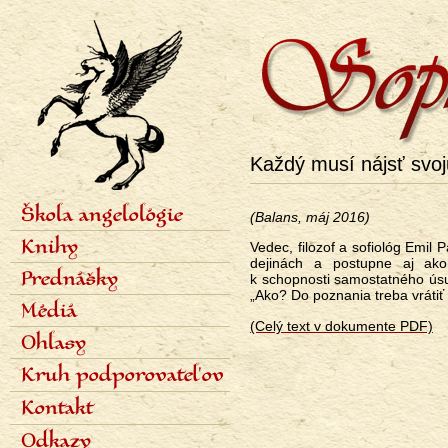
Každý musí nájsť svoj
Škola angelológie
(Balans, máj 2016)
Menu
Lektori
Knihy
Vedec, filozof a sofiológ Emil
Obsah školy
dejinách a postupne aj ako
Sedem stupňov
Angelológia dejín 1
Prednášky
k schopnosti samostatného úsud
Termíny a prihlášky
Angelológia dejín 2
„Ako? Do poznania treba vrátiť c
Fotogaléria
Angelológia dejín 3
Harmonogram prednášok
Médiá
Čo je pokrok?
Organizačné pokyny
(Celý text v dokumente PDF)
Sedem archanjelov
Audiozáznamy prednášok
Odborné články
Ohlasy
Duchovná úloha Európy
Platená sekcia
Populárne články
Parafrázovač slovenčiny
Rozhovory pre tlač
Polemiky
Kruh podporovateľov
Časopis Sophia
Rozhlas
Recenzie
Iné knihy
Televízia
Ocenenia
Kontakt
Staré vydanie Angelológie
Bibliografia
Diplomové práce
Odkazy