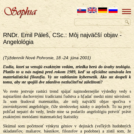
RNDr. Emil Páleš, CSc.: Môj najväčší objav -
Angelológia
(Týždenník Nové Pohronie, 18.-24. júna 2001)
Ľudia, ktorí sa venujú exaktným vedám, zriedka berú do úvahy teológiu.
Platilo to u nás najmä pred rokom 1989, keď sa oficiálne uznávala len
materialistická filozofia. Vy ste vzdelaním kybernetik. Ako ste dospeli k
tomu, aby ste spojili dve zdanlivo nezlučiteľné záležitosti?
Vo svete jestvuje rastúci trend spájať najmodernejšie výsledky vedy s
najstaršími duchovnými tradíciami ľudstva a hľadať medzi nimi súvislosti.
Ja som študoval matematiku, ale môj najväčší objav spočíva v
znovuobjavení angelológie, čiže stredovekej náuky o anjeloch. To na prvý
pohľad nepatrí do vedy, lenže mne sa podarilo angelológiu potvriť práve
exaktnými metódami matematickej štatistiky.
Skúmal som početnosť výskytu géniov v dejinách (veľkých hudobných
skladateľov, maliarov, básnikov, filozofov a podobne) a zistil som, že