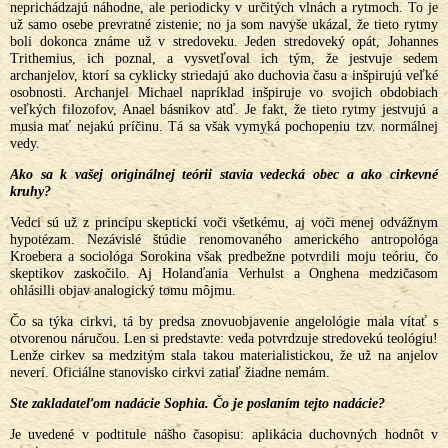
neprichádzajú náhodne, ale periodicky v určitých vlnách a rytmoch. To je
už samo osebe prevratné zistenie; no ja som navyše ukázal, že tieto rytmy
boli dokonca známe už v stredoveku. Jeden stredoveký opát, Johannes
Trithemius, ich poznal, a vysvetľoval ich tým, že jestvuje sedem
archanjelov, ktorí sa cyklicky striedajú ako duchovia času a inšpirujú veľké
osobnosti. Archanjel Michael napríklad inšpiruje vo svojich obdobiach
veľkých filozofov, Anael básnikov atď. Je fakt, že tieto rytmy jestvujú a
musia mať nejakú príčinu. Tá sa však vymyká pochopeniu tzv. normálnej
vedy.
Ako sa k vašej originálnej teórii stavia vedecká obec a ako cirkevné
kruhy?
Vedci sú už z princípu skeptickí voči všetkému, aj voči menej odvážnym
hypotézam. Nezávislé štúdie renomovaného amerického antropológa
Kroebera a sociológa Sorokina však predbežne potvrdili moju teóriu, čo
skeptikov zaskočilo. Aj Holanďania Verhulst a Onghena medzičasom
ohlásilli objav analogický tomu môjmu.
Čo sa týka cirkvi, tá by predsa znovuobjavenie angelológie mala vítať s
otvorenou náručou. Len si predstavte: veda potvrdzuje stredovekú teológiu!
Lenže cirkev sa medzitým stala takou materialistickou, že už na anjelov
neverí. Oficiálne stanovisko cirkvi zatiaľ žiadne nemám.
Ste zakladateľom nadácie Sophia. Čo je poslaním tejto nadácie?
Je uvedené v podtitule nášho časopisu: aplikácia duchovných hodnôt v