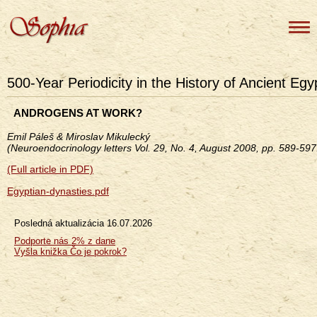
500-Year Periodicity in the History of Ancient Eg
ANDROGENS AT WORK?
Emil Páleš & Miroslav Mikulecký
(Neuroendocrinology letters Vol. 29, No. 4, August 2008, pp. 589-597
(Full article in PDF)
Egyptian-dynasties.pdf
Posledná aktualizácia
16.07.2026
Menu
Podporte nás 2% z dane
Vyšla knižka Čo je pokrok?