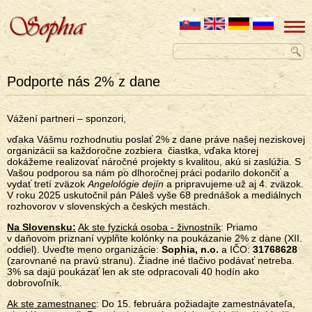
Podporte nás 2% z dane
Vážení partneri – sponzori,
vďaka Vášmu rozhodnutiu poslať 2% z dane práve našej neziskovej
organizácii sa každoročne zozbiera čiastka, vďaka ktorej
dokážeme realizovať náročné projekty s kvalitou, akú si zaslúžia. S
Vašou podporou sa nám po dlhoročnej práci podarilo dokončiť a
vydať tretí zväzok
Angelológie dejín
a pripravujeme už aj 4. zväzok.
V roku 2025 uskutočnil pán Páleš vyše 68 prednášok a mediálnych
rozhovorov v slovenských a českých mestách.
Na Slovensku:
Ak ste fyzická osoba - živnostník
: Priamo
v daňovom priznaní vyplňte kolónky na poukázanie 2% z dane (XII.
oddiel). Uveďte meno organizácie:
Sophia, n.o.
a IČO:
31768628
(zarovnané na pravú stranu). Žiadne iné tlačivo podávať netreba.
3% sa dajü poukázať len ak ste odpracovali 40 hodín ako
dobrovoľník.
Ak ste zamestnanec
: Do 15. februára požiadajte zamestnávateľa,