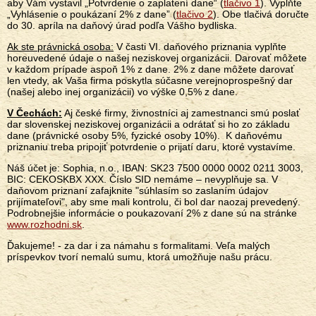
aby Vám vystavil „Potvrdenie o zaplatení dane“ (
tlačivo 1
). Vyplňte
„Vyhlásenie o poukázaní 2% z dane” (
tlačivo 2
). Obe tlačivá doručte
do 30. apríla na daňový úrad podľa Vášho bydliska.
Ak ste právnická osoba:
V časti VI. daňového priznania vyplňte
horeuvedené údaje o našej neziskovej organizácii. Darovať môžete
v každom prípade aspoň 1% z dane. 2% z dane môžete darovať
len vtedy, ak Vaša firma poskytla súčasne verejnoprospešný dar
(našej alebo inej organizácii) vo výške 0,5% z dane.
V Čechách:
Aj české firmy, živnostníci aj zamestnanci smú poslať
dar slovenskej neziskovej organizácii a odrátať si ho zo základu
dane (právnické osoby 5%, fyzické osoby 10%). K daňovému
priznaniu treba pripojiť potvrdenie o prijatí daru, ktoré vystavíme.
Náš účet je: Sophia, n.o., IBAN: SK23 7500 0000 0002 0211 3003,
BIC: CEKOSKBX XXX. Číslo SID nemáme – nevyplňuje sa. V
daňovom priznaní zafajknite "súhlasím so zaslaním údajov
prijímateľovi", aby sme mali kontrolu, či bol dar naozaj prevedený.
Podrobnejšie informácie o poukazovaní 2% z dane sú na stránke
www.rozhodni.sk
.
Ďakujeme! - za dar i za námahu s formalitami. Veľa malých
príspevkov tvorí nemalú sumu, ktorá umožňuje našu prácu.