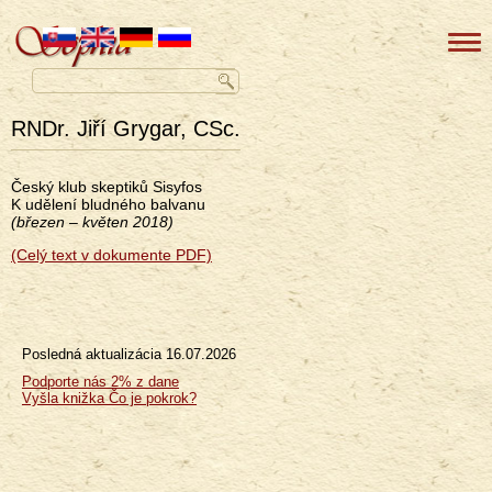
RNDr. Jiří Grygar, CSc.
Český klub skeptiků Sisyfos
K udělení bludného balvanu
(březen – květen 2018)
(Celý text v dokumente PDF)
Posledná aktualizácia
16.07.2026
Menu
Podporte nás 2% z dane
Vyšla knižka Čo je pokrok?