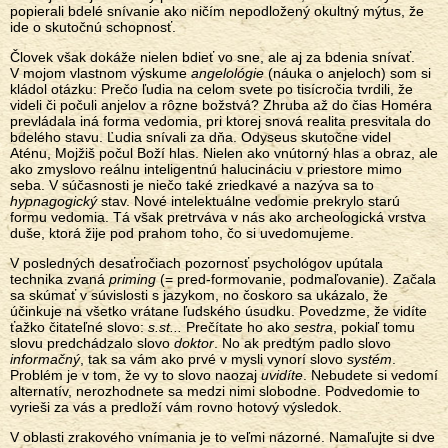
popierali bdelé snívanie ako ničím nepodložený okultný mýtus, že
ide o skutočnú schopnosť.
Človek však dokáže nielen bdieť vo sne, ale aj za bdenia snívať.
V mojom vlastnom výskume
angelológie
(náuka o anjeloch) som si
kládol otázku: Prečo ľudia na celom svete po tisícročia tvrdili, že
videli či počuli anjelov a rôzne božstvá? Zhruba až do čias Homéra
prevládala iná forma vedomia, pri ktorej snová realita presvitala do
bdelého stavu. Ľudia snívali za dňa. Odyseus skutočne videl
Aténu, Mojžiš počul Boží hlas. Nielen ako vnútorný hlas a obraz, ale
ako zmyslovo reálnu inteligentnú halucináciu v priestore mimo
seba. V súčasnosti je niečo také zriedkavé a nazýva sa to
hypnagogický
stav. Nové intelektuálne vedomie prekrylo starú
formu vedomia. Tá však pretrváva v nás ako archeologická vrstva
duše, ktorá žije pod prahom toho, čo si uvedomujeme.
V posledných desaťročiach pozornosť psychológov upútala
technika zvaná
priming
(= pred-formovanie, podmaľovanie). Začala
sa skúmať v súvislosti s jazykom, no čoskoro sa ukázalo, že
účinkuje na všetko vrátane ľudského úsudku. Povedzme, že vidíte
ťažko čitateľné slovo:
s.st...
Prečítate ho ako
sestra
, pokiaľ tomu
slovu predchádzalo slovo
doktor
. No ak predtým padlo slovo
informačný
, tak sa vám ako prvé v mysli vynorí slovo
systém
.
Problém je v tom, že vy to slovo naozaj
uvidíte
. Nebudete si vedomí
alternatív, nerozhodnete sa medzi nimi slobodne. Podvedomie to
vyrieši za vás a predloží vám rovno hotový výsledok.
V oblasti zrakového vnímania je to veľmi názorné. Namaľujte si dve