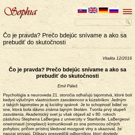
Čo je pravda? Prečo bdejúc snívame a ako sa
prebudiť do skutočnosti
Vitalita 12/2016
Čo je pravda? Prečo bdejúc snívame a ako sa
prebudiť do skutočnosti
Emil Páleš
Psychológia a neuroveda 21. storočia odhaľujú tajomstvá, ktoré boli
kedysi výlučným vlastníctvom zasvätencov a kúzelníkov. Jedným
z takých tajomstiev je aj
lucídny spánok
. Je to schopnosť bdieť vo
sne, ktorá bola dávno známa tajným školám. Tvorila prvý stupeň
zasvätenia. Akademický svet ju však objavil až v 80. rokoch
zásluhou Stephena LaBergea z univerzity v Stanforde. LaBergeovi
oneironauti
(snoplavci) komunikovali zo sna pomocou očných
pohybov, pričom prístroj sledoval mozgové vlny a ukazoval, že
naozaj snívajú. Dôkazy presvedčili odborníkov, ktorí dovtedy