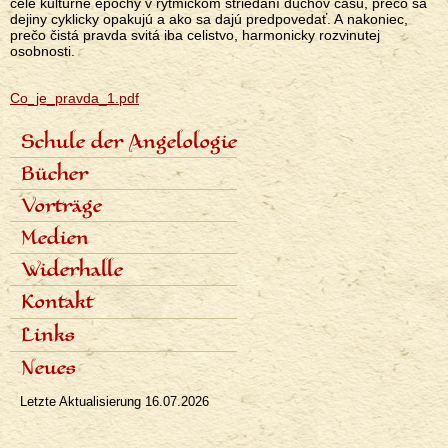
celé kultúrne epochy v rytmickom striedaní duchov času, prečo sa
dejiny cyklicky opakujú a ako sa dajú predpovedať. A nakoniec,
prečo čistá pravda svitá iba celistvo, harmonicky rozvinutej
osobnosti.
Co_je_pravda_1.pdf
Schule der Angelologie
<none>
Inhalt der Schule
Bücher
Lektoren
Sieben Stufen
Angelologie der Geschichte
Vorträge
Termine und Anmeldungen
Sieben Erzengel
Fotogalerie
Zeitplan der Vorträge
Medien
Aufnahmen der Vorträge
Fachartikel
Widerhalle
Populäre Artikel
Presseinterviews
Dialoge
Kontakt
Rundfunk
Rezensionen
Fernsehen
Links
Bibliographie
Neues
Letzte Aktualisierung
16.07.2026