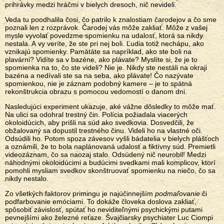
prihrávky medzi hráčmi v bielych dresoch, nič nevideli.
Veda tu poodhalila čosi, čo patrilo k znalostiam čarodejov a čo sme
poznali len z rozprávok. Čarodej vás môže zakliať. Môže z vašej
mysle vyvolať povedzme spomienku na udalosť, ktorá sa nikdy
nestala. A vy veríte, že ste pri nej boli. Ľudia totiž nechápu, ako
vznikajú spomienky. Pamätáte sa napríklad, ako ste boli na
plavárni? Vidíte sa v bazéne, ako plávate? Myslíte si, že je to
spomienka na to, čo ste videli? Nie je. Nikdy ste nestáli na okraji
bazéna a nedívali ste sa na seba, ako plávate! Čo nazývate
spomienkou, nie je záznam podobný kamere – je to spätná
rekonštrukcia obrazu s pomocou vedomostí o danom dni.
Nasledujúci experiment ukazuje, aké vážne dôsledky to môže mať.
Na ulici sa odohral trestný čin. Polícia požiadala viacerých
okoloidúcich, aby prišli na súd ako svedkovia. Dosvedčili, že
obžalovaný sa dopustil trestného činu. Videli ho na vlastné oči.
Odsúdili ho. Potom spoza závesov vyšli bádatelia v bielych plášťoch
a oznámili, že to bola naplánovaná udalosť a fiktívny súd. Premietli
videozáznam, čo sa naozaj stalo. Odsúdený nič neurobil! Medzi
náhodnými okoloidúcimi a budúcimi svedkami mali komplicov, ktorí
pomohli mysliam svedkov skonštruovať spomienku na niečo, čo sa
nikdy nestalo.
Zo všetkých faktorov primingu je najúčinnejším
podmaľovanie
či
podfarbovanie emóciami. To dokáže človeka doslova zakliať,
spôsobiť závislosť, spútať ho neviditeľnými psychickými putami
pevnejšími ako železné reťaze. Švajčiarsky psychiater Luc Ciompi