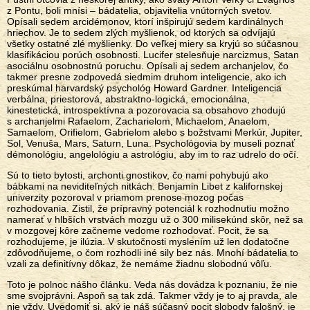
z Pontu, boli mnísi – bádatelia, objavitelia vnútorných svetov.
Opísali sedem arcidémonov, ktorí inšpirujú sedem kardinálnych
hriechov. Je to sedem zlých myšlienok, od ktorých sa odvíjajú
všetky ostatné zlé myšlienky. Do veľkej miery sa kryjú so súčasnou
klasifikáciou porúch osobnosti. Lucifer stelesňuje narcizmus, Satan
asociálnu osobnostnú poruchu. Opísali aj sedem archanjelov, čo
takmer presne zodpovedá siedmim druhom inteligencie, ako ich
preskúmal harvardský psychológ Howard Gardner. Inteligencia
verbálna, priestorová, abstraktno-logická, emocionálna,
kinestetická, introspektívna a pozorovacia sa obsahovo zhodujú
s archanjelmi Rafaelom, Zacharielom, Michaelom, Anaelom,
Samaelom, Orifielom, Gabrielom alebo s božstvami Merkúr, Jupiter,
Sol, Venuša, Mars, Saturn, Luna. Psychológovia by museli poznať
démonológiu, angelológiu a astrológiu, aby im to raz udrelo do očí.
Sú to tieto bytosti, archonti gnostikov, čo nami pohybujú ako
bábkami na neviditeľných nitkách. Benjamin Libet z kalifornskej
univerzity pozoroval v priamom prenose mozog počas
rozhodovania. Zistil, že prípravný potenciál k rozhodnutiu možno
namerať v hlbších vrstvách mozgu už o 300 milisekúnd skôr, než sa
v mozgovej kôre začneme vedome rozhodovať. Pocit, že sa
rozhodujeme, je ilúzia. V skutočnosti myslením už len dodatočne
zdôvodňujeme, o čom rozhodli iné sily bez nás. Mnohí bádatelia to
vzali za definitívny dôkaz, že nemáme žiadnu slobodnú vôľu.
Toto je polnoc nášho článku. Veda nás dovádza k poznaniu, že nie
sme svojprávni. Aspoň sa tak zdá. Takmer vždy je to aj pravda, ale
nie vždy. Uvedomiť si, aký je náš súčasný pocit slobody falošný, je