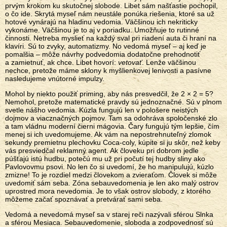
prvým krokom ku skutočnej slobode. Libet sám našťastie pochopil,
o čo ide. Skrytá myseľ nám neustále ponúka riešenia, ktoré sa už
hotové vynárajú na hladinu vedomia. Väčšinou ich nekriticky
vykonáme. Väčšinou je to aj v poriadku. Umožňuje to rutinné
činnosti. Netreba myslieť na každý sval pri riadení auta či hraní na
klavíri. Sú to zvyky, automatizmy. No vedomá myseľ – aj keď je
pomalšia – môže návrhy podvedomia dodatočne prehodnotiť
a zamietnuť, ak chce. Libet hovorí:
vetovať
. Lenže väčšinou
nechce, pretože máme sklony k myšlienkovej lenivosti a pasívne
nasledujeme vnútorné impulzy.
Mohol by niekto použiť priming, aby nás presvedčil, že 2 × 2 = 5?
Nemohol, pretože matematické pravdy sú jednoznačné. Sú v plnom
svetle nášho vedomia. Kúzla fungujú len v pološere neistých
dojmov a viacznačných pojmov. Tam sa odohráva spoločenské zlo
a tam vládnu moderní čierni mágovia. Čary fungujú tým lepšie, čím
menej si ich uvedomujeme. Ak vám na nepostrehnuteľný zlomok
sekundy premietnu plechovku Coca-coly, kúpite si ju skôr, než keby
vás presviedčal reklamný agent. Ak človeku pri dobrom jedle
púšťajú istú hudbu, potečú mu už pri počutí tej hudby sliny ako
Pavlovovmu psovi. No len čo si uvedomí, že ho manipulujú, kúzlo
zmizne! To je rozdiel medzi človekom a zvieraťom. Človek si môže
uvedomiť sám seba. Zóna sebauvedomenia je len ako malý ostrov
uprostred mora nevedomia. Je to však ostrov slobody, z ktorého
môžeme začať spoznávať a pretvárať sami seba.
Vedomá a nevedomá myseľ sa v starej reči nazývali sférou Slnka
a sférou Mesiaca. Sebauvedomenie, sloboda a zodpovednosť sú