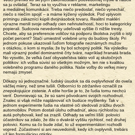
sa ju ovládať. Teraz sa to využíva v reklame, marketingu
a mediálnej komunikácii. Treba niečo predoslať, niečo vynechať,
niečo s niečím spojiť – a máme kýžený výsledok. Pod vplyvom
primingu zákazníci kúpili dvojnásobok tovaru. Realitní makléri
výrazne menili svoje odhady cien nehnuteľností, hoci to kategoricky
popierali. Sudcovia nevedomky udeľovali vyššie či nižšie tresty.
Chcete, aby sa preferencie voličov na podporu školstva zvýšili o istý
počet percent? Stačí umiestniť volebné urny do budovy školy. Pri
jednom pokuse ukazovali ľuďom fotografie neznámych mužov
s otázkou, o kom si myslia, že by bol schopný politik. Na výsledku
mali výrazný podiel dominantné črty tváre, napríklad hranatá brada.
No vysvitlo, že veľká časť obyvateľstva takto volí aj skutočných
politikov: ich voľba súvisí so všetkým možným, len nie s kvalitou
volebného programu daného politika. Naše voľby do veľkej miery
nemajú zmysel.
Dôkazy sú jednoznačné: ľudský úsudok sa dá ovplyvňovať do oveľa
väčšej miery, než sme tušili. Odborníci to zdržanlivo označili za
znepokojujúce
zistenie. A ešte horšie je to, že ľudia tomu nechcú
veriť. Domnievajú sa, že sú sami pôvodcami svojich rozhodnutí.
Znalec si však môže naplánovať ich budúce myšlienky. Tak v
jednom experimente ľudia na vlastné oči sledovali zrážku dvoch
automobilov. Potom dostali úlohu odhadnúť, akou rýchlosťou sa
autá pohybovali, keď sa zrazili. Odhady sa veľmi líšili: polovici
účastníkov sa zdalo, že išlo o dvakrát vyššiu rýchlosť, než druhej
polovici. Komu sa čo bude zdať, to už experimentátori rozhodli
vopred. Zúčastnení si ani neuvedomili, kedy ich ovplyvnili, trebárs
už len formuláciou otázky.