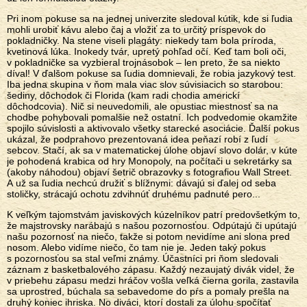
Pri inom pokuse sa na jednej univerzite sledoval kútik, kde si ľudia
mohli urobiť kávu alebo čaj a vložiť za to určitý príspevok do
pokladničky. Na stene viseli plagáty: niekedy tam bola príroda,
kvetinová lúka. Inokedy tvár, upretý pohľad očí. Keď tam boli oči,
v pokladničke sa vyzbieral trojnásobok – len preto, že sa niekto
díval! V ďalšom pokuse sa ľudia domnievali, že robia jazykový test.
Iba jedna skupina v ňom mala viac slov súvisiacich so starobou:
šediny, dôchodok či Florida (kam radi chodia americkí
dôchodcovia). Nič si neuvedomili, ale opustiac miestnosť sa na
chodbe pohybovali pomalšie než ostatní. Ich podvedomie okamžite
spojilo súvislosti a aktivovalo všetky starecké asociácie. Ďalší pokus
ukázal, že podprahovo prezentovaná idea peňazí robí z ľudí
sebcov. Stačí, ak sa v matematickej úlohe objaví slovo dolár, v kúte
je pohodená krabica od hry Monopoly, na počítači u sekretárky sa
(akoby náhodou) objaví šetrič obrazovky s fotografiou Wall Street.
A už sa ľudia nechcú družiť s blížnymi: dávajú si ďalej od seba
stoličky, strácajú ochotu zdvihnúť druhému padnuté pero...
K veľkým tajomstvám javiskových kúzelníkov patrí predovšetkým to,
že majstrovsky narábajú s našou pozornosťou. Odpútajú či upútajú
našu pozornosť na niečo, takže si potom nevidíme ani slona pred
nosom. Alebo vidíme niečo, čo tam nie je. Jeden taký pokus
s pozornosťou sa stal veľmi známy. Účastníci pri ňom sledovali
záznam z basketbalového zápasu. Každý nezaujatý divák videl, že
v priebehu zápasu medzi hráčov vošla veľká čierna gorila, zastavila
sa uprostred, búchala sa sebavedome do pŕs a pomaly prešla na
druhý koniec ihriska. No diváci, ktorí dostali za úlohu spočítať