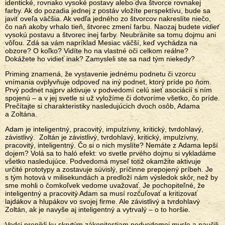
identické, rovnako vysoké postavy alebo dva štvorce rovnakej
farby. Ak do pozadia jednej z postáv vložíte perspektívu, bude sa
javiť oveľa väčšia. Ak vedľa jedného zo štvorcov nakreslíte niečo,
čo naň akoby vrhalo tieň, štvorec zmení farbu. Naozaj budete
vidieť
vysokú postavu a štvorec inej farby. Neubránite sa tomu dojmu ani
vôľou. Zdá sa vám napríklad Mesiac väčší, keď vychádza na
obzore? O koľko? Vidíte ho na vlastné oči celkom reálne?
Dokážete ho vidieť inak? Zamysleli ste sa nad tým niekedy?
Priming znamená, že vystavenie jednému podnetu či vzorcu
vnímania ovplyvňuje odpoveď na iný podnet, ktorý príde po ňom.
Prvý podnet najprv aktivuje v podvedomí celú sieť asociácií s ním
spojenú – a v jej svetle si už vyložíme či dotvoríme všetko, čo príde.
Prečítajte si charakteristiky nasledujúcich dvoch osôb, Adama
a Zoltána.
Adam je inteligentný, pracovitý, impulzívny, kritický, tvrdohlavý,
závistlivý. Zoltán je závistlivý, tvrdohlavý, kritický, impulzívny,
pracovitý, inteligentný. Čo si o nich myslíte? Nemáte z Adama lepší
dojem? Volá sa to haló efekt: vo svetle prvého dojmu si vykladáme
všetko nasledujúce. Podvedomá myseľ totiž okamžite aktivuje
určité prototypy a zostavuje súvislý, príčinne prepojený príbeh. Je
s tým hotová v milisekundách a predloží nám výsledok skôr, než by
sme mohli o čomkoľvek vedome uvažovať. Je pochopiteľné, že
inteligentný a pracovitý Adam sa musí rozčuľovať a kritizovať
lajdákov a hlupákov vo svojej firme. Ale závistlivý a tvrdohlavý
Zoltán, ak je navyše aj inteligentný a vytrvalý – o to horšie.
Vedci prenikli ku skrytým zákonitostiam podvedomej mysle a naučili