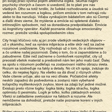
pri svojej práci vyvinul pojem
afektívna logika
. Skúmal najprv
psychicky chorých a časom si uvedomil, že to platí pre nás
všetkých. Dlho sa totiž tvrdilo, že ľudské rozhodovanie a úsudok sú
vedené len rozumom a logikou, pričom emócie v tom nehrajú rolu
alebo to iba narušujú. Vďaka vynikajúcim bádateľom ako sú Ciompi
a ďalší dnes vieme, že myslenie a emócie sú spletené ďaleko
intímnejším spôsobom, než sa donedávna predpokladalo. Emócie
sú
kognitívny operátor
.
Každé
poznanie obsahuje emocionálny
rozmer, pretože vzniká spolupôsobením citov.
City hrajú kľúčovú rolu aj pri zrode všetkých vedeckých objavov –
už v okamihu, keď sa vynára inšpirácia a ešte skôr než sa začne
rozumové uvažovanie. City rozhodujú už o tom, čo si všimneme
a čo unikne našej pozornosti. Ďalej o tom, čo si zapamätáme a čo
zabudneme. Ešte než začneme o čomkoľvek rozmýšľať, city už
preosiali všetok materiál a predostreli nám len jeho malú časť. Ďalej
sa spolu s rozumom podieľajú na zostavovaní nášho obrazu sveta.
Rozum sa sústreďuje na fakty a detaily. No cit ich spája, zväzuje do
celku, do nejakej figúry. Na všetko sa dá dívať z rôznych uhlov.
Vaše cítenie určuje, ako sa na veci dívate. Počiatočné afekty
neskôr zapadnú do podvedomia a zostanú nám vybehané
koľajničky myšlienkových zvykov, ktoré sa zdajú byť jediné možné.
Existujú preto rôzne logiky: logika lásky, logika strachu, logika
optimistu či pesimistu. Logík je toľko, koľko základných emócií.
Všetci si zakladáme svetonázor na faktoch a rozume. Ale
nemôžeme sa dohodnúť, pretože naše poznanie korení v iných
inšpiráciách.
Púštni otcovia z neskorej antiky, ako svätý Anton Veľký či Evagrios