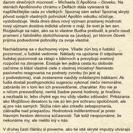
darom slnečných mocností – Michaela či Apollóna – človeku. Na
stenách Apollónovho chrámu v Delfách stála vytesaná tá
najdôležitejšie rada zo všetkých: Spoznaj sám seba! Spoznaj skrytý
pôvod svojich vlastných pohnútok! Apollón vskutku očisťuje,
vyslobodzuje. Veda dnes dáva nový význam prastarej múdrosti:
nový význam dostáva indické učenie o
máji
, že svet je len sen.
Rozjasňuje sa nám, ako sa to vlastne Budha prebudil, a prečo osud
pramení z falošného stotožňovania sa (
avidya
), pri ktorom človek
prijíma podvedomé pohnútky za svoje vlastné.
Nachádzame sa v duchovnej vojne. Všade zúri boj o ľudskú
pozornosť, o ľudské vedomie. Náklady na upútanie či odpútanie
ľudskej pozornosti sa rátajú v biliónoch a prevyšujú svetový
rozpočet na zbrojenie. Existuje len jediná cesta ku slobode:
začnime si klásť vlastné ciele z vlastnej iniciatívy! Namiesto
pasívneho reagovania na podnety zvonku (to jest aj
z podvedomia), inak zostaneme navždy ovládanými bábkami. Ak
ľudia dostali posthypnotickú sugesciu vykonať niečo nemorálne,
zabránilo im v tom len ich presvedčenie, charakter. Kto nie je
o ničom presvedčený, nemá žiadne pevné hodnoty, je hračkou
a nezbadá to, lebo chytré ego mu vždy všetko zdôvodní. Prikázania
ako Mojžišovo desatoro tu nie sú len pre ochranu spoločnosti, ale
aj pre nás samých. Slúžia nám ako zrkadlo sebapoznania,
zábradlie nad priepasťou. Hodnotová indiferentnosť je preto
hlavným heslom démona súčasnosti. Tak totiž nespoznáme, že
nekonáme my, ale niekto iný v nás.
V druhej časti článku si povieme, ako tie isté skryté impulzy utvárajú