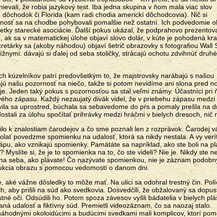
evali, že robia jazykový test. Iba jedna skupina v ňom mala viac slov
, dôchodok či Florida (kam radi chodia americkí dôchodcovia). Nič si
tnosť sa na chodbe pohybovali pomalšie než ostatní. Ich podvedomie 
 všetky starecké asociácie. Ďalší pokus ukázal, že podprahovo prezento
í, ak sa v matematickej úlohe objaví slovo dolár, v kúte je pohodená kr
retárky sa (akoby náhodou) objaví šetrič obrazovky s fotografiou Wall S
lížnymi: dávajú si ďalej od seba stoličky, strácajú ochotu zdvihnúť dru
h kúzelníkov patrí predovšetkým to, že majstrovsky narábajú s našou
jú našu pozornosť na niečo, takže si potom nevidíme ani slona pred 
 je. Jeden taký pokus s pozornosťou sa stal veľmi známy. Účastníci pri
vého zápasu. Každý nezaujatý divák videl, že v priebehu zápasu medzi
tavila sa uprostred, búchala sa sebavedome do pŕs a pomaly prešla na 
 dostali za úlohu spočítať prihrávky medzi hráčmi v bielych dresoch, nič n
rilo k znalostiam čarodejov a čo sme poznali len z rozprávok. Čarodej 
volať povedzme spomienku na udalosť, ktorá sa nikdy nestala. A vy verí
echápu, ako vznikajú spomienky. Pamätáte sa napríklad, ako ste boli na p
 Myslíte si, že je to spomienka na to, čo ste videli? Nie je. Nikdy ste ne
a na seba, ako plávate! Čo nazývate spomienkou, nie je záznam podobn
rukcia obrazu s pomocou vedomostí o danom dni.
 aké vážne dôsledky to môže mať. Na ulici sa odohral trestný čin. Polí
h, aby prišli na súd ako svedkovia. Dosvedčili, že obžalovaný sa dopust
astné oči. Odsúdili ho. Potom spoza závesov vyšli bádatelia v bielych pl
aná udalosť a fiktívny súd. Premietli videozáznam, čo sa naozaj stalo.
náhodnými okoloidúcimi a budúcimi svedkami mali komplicov, ktorí pom