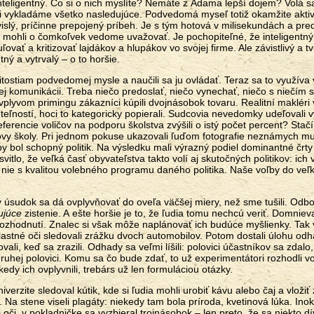
, inteligentný. Čo si o nich myslíte? Nemáte z Adama lepší dojem? Volá s
si vykladáme všetko nasledujúce. Podvedomá myseľ totiž okamžite akti
vislý, príčinne prepojený príbeh. Je s tým hotová v milisekundách a pred
 mohli o čomkoľvek vedome uvažovať. Je pochopiteľné, že inteligentný
vať a kritizovať lajdákov a hlupákov vo svojej firme. Ale závistlivý a t
tný a vytrvalý – o to horšie.
itostiam podvedomej mysle a naučili sa ju ovládať. Teraz sa to využíva 
j komunikácii. Treba niečo predoslať, niečo vynechať, niečo s niečím s
lyvom primingu zákazníci kúpili dvojnásobok tovaru. Realitní makléri
eľností, hoci to kategoricky popierali. Sudcovia nevedomky udeľovali v
eferencie voličov na podporu školstva zvýšili o istý počet percent? Stačí
ovy školy. Pri jednom pokuse ukazovali ľuďom fotografie neznámych m
by bol schopný politik. Na výsledku mali výrazný podiel dominantné črty
itlo, že veľká časť obyvateľstva takto volí aj skutočných politikov: ich 
nie s kvalitou volebného programu daného politika. Naše voľby do veľk
úsudok sa dá ovplyvňovať do oveľa väčšej miery, než sme tušili. Odbor
ujúce
zistenie. A ešte horšie je to, že ľudia tomu nechcú veriť. Domniev
ozhodnutí. Znalec si však môže naplánovať ich budúce myšlienky. Tak 
astné oči sledovali zrážku dvoch automobilov. Potom dostali úlohu odh
li, keď sa zrazili. Odhady sa veľmi líšili: polovici účastníkov sa zdalo,
druhej polovici. Komu sa čo bude zdať, to už experimentátori rozhodli v
edy ich ovplyvnili, trebárs už len formuláciou otázky.
verzite sledoval kútik, kde si ľudia mohli urobiť kávu alebo čaj a vložiť 
. Na stene viseli plagáty: niekedy tam bola príroda, kvetinová lúka. Inok
oči, v pokladničke sa vyzbieral trojnásobok – len preto, že sa niekto dí