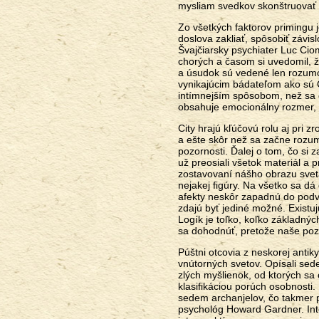
mysliam svedkov skonštruovať 
Zo všetkých faktorov primingu 
doslova zakliať, spôsobiť závis
Švajčiarsky psychiater Luc Ciom
chorých a časom si uvedomil, že
a úsudok sú vedené len rozumo
vynikajúcim bádateľom ako sú 
intímnejším spôsobom, než sa
obsahuje emocionálny rozmer, 
City hrajú kľúčovú rolu aj pri 
a ešte skôr než sa začne rozu
pozornosti. Ďalej o tom, čo s
už preosiali všetok materiál a 
zostavovaní nášho obrazu sveta.
nejakej figúry. Na všetko sa dá
afekty neskôr zapadnú do podv
zdajú byť jediné možné. Existujú
Logík je toľko, koľko základný
sa dohodnúť, pretože naše pozn
Púštni otcovia z neskorej antiky
vnútorných svetov. Opísali sed
zlých myšlienok, od ktorých sa 
klasifikáciou porúch osobnosti.
sedem archanjelov, čo takmer 
psychológ Howard Gardner. Inte