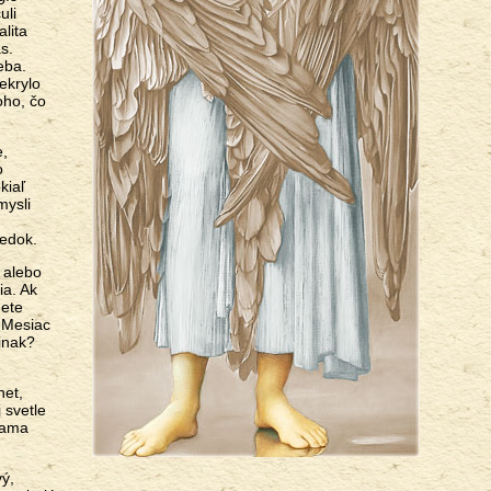
uli
lita
s.
eba.
ekrylo
oho, čo
e,
o
kiaľ
mysli
ledok.
 alebo
ia. Ak
dete
 Mesiac
inak?
net,
 svetle
Adama
vý,