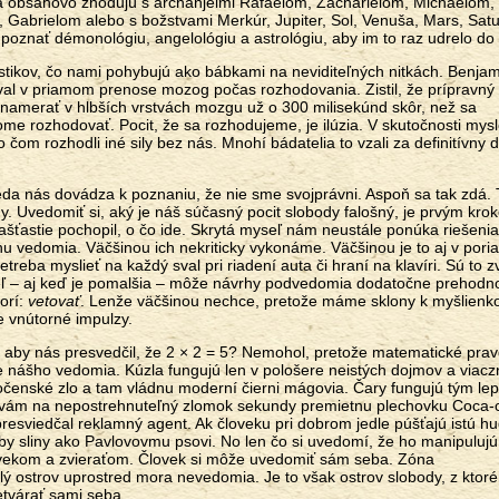
sa obsahovo zhodujú s archanjelmi Rafaelom, Zacharielom, Michaelom,
Gabrielom alebo s božstvami Merkúr, Jupiter, Sol, Venuša, Mars, Satu
poznať démonológiu, angelológiu a astrológiu, aby im to raz udrelo do 
nostikov, čo nami pohybujú ako bábkami na neviditeľných nitkách. Benjam
roval v priamom prenose mozog počas rozhodovania. Zistil, že prípravný
namerať v hlbších vrstvách mozgu už o 300 milisekúnd skôr, než sa
e rozhodovať. Pocit, že sa rozhodujeme, je ilúzia. V skutočnosti mys
om rozhodli iné sily bez nás. Mnohí bádatelia to vzali za definitívny 
.
eda nás dovádza k poznaniu, že nie sme svojprávni. Aspoň sa tak zdá.
ždy. Uvedomiť si, aký je náš súčasný pocit slobody falošný, je prvým kr
ašťastie pochopil, o čo ide. Skrytá myseľ nám neustále ponúka riešenia
nu vedomia. Väčšinou ich nekriticky vykonáme. Väčšinou je to aj v pori
treba myslieť na každý sval pri riadení auta či hraní na klavíri. Sú to z
 – aj keď je pomalšia – môže návrhy podvedomia dodatočne prehodno
orí:
vetovať
. Lenže väčšinou nechce, pretože máme sklony k myšlienk
e vnútorné impulzy.
, aby nás presvedčil, že 2 × 2 = 5? Nemohol, pretože matematické pra
e nášho vedomia. Kúzla fungujú len v pološere neistých dojmov a viac
čenské zlo a tam vládnu moderní čierni mágovia. Čary fungujú tým lep
 vám na nepostrehnuteľný zlomok sekundy premietnu plechovku Coca-c
 presviedčal reklamný agent. Ak človeku pri dobrom jedle púšťajú istú h
dby sliny ako Pavlovovmu psovi. No len čo si uvedomí, že ho manipulujú
lovekom a zvieraťom. Človek si môže uvedomiť sám seba. Zóna
ý ostrov uprostred mora nevedomia. Je to však ostrov slobody, z ktor
tvárať sami seba.