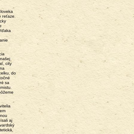
človeka
é reťaze.
icky
e
 Vďaka
anie
cia
 našej
, city
 na
celku, do
atočné
ré sa
imistu.
emôžeme
itelia
dem
snou
sali aj
rvardský
etická,