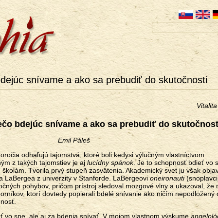
dejúc snívame a ako sa prebudiť do skutočnosti
Vitalit
ečo bdejúc snívame a ako sa prebudiť do skutočnost
Emil Páleš
oročia odhaľujú tajomstvá, ktoré boli kedysi výlučným vlastníctvom
ým z takých tajomstiev je aj
lucídny spánok
. Je to schopnosť bdieť vo 
školám. Tvorila prvý stupeň zasvätenia. Akademický svet ju však objav
a LaBergea z univerzity v Stanforde. LaBergeovi
oneironauti
(snoplavci
čných pohybov, pričom prístroj sledoval mozgové vlny a ukazoval, že 
orníkov, ktorí dovtedy popierali bdelé snívanie ako ničím nepodložený 
nosť.
eť vo sne, ale aj za bdenia snívať. V mojom vlastnom výskume
angeloló