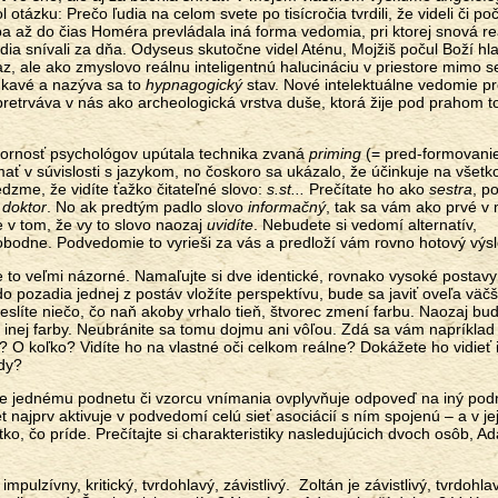
 otázku: Prečo ľudia na celom svete po tisícročia tvrdili, že videli či poč
a až do čias Homéra prevládala iná forma vedomia, pri ktorej snová rea
dia snívali za dňa. Odyseus skutočne videl Aténu, Mojžiš počul Boží hla
z, ale ako zmyslovo reálnu inteligentnú halucináciu v priestore mimo s
edkavé a nazýva sa to
hypnagogický
stav. Nové intelektuálne vedomie pr
retrváva v nás ako archeologická vrstva duše, ktorá žije pod prahom t
ornosť psychológov upútala technika zvaná
priming
(= pred-formovani
ť v súvislosti s jazykom, no čoskoro sa ukázalo, že účinkuje na všetk
zme, že vidíte ťažko čitateľné slovo:
s.st...
Prečítate ho ako
sestra
, po
o
doktor
. No ak predtým padlo slovo
informačný
, tak sa vám ako prvé v 
e v tom, že vy to slovo naozaj
uvidíte
. Nebudete si vedomí alternatív,
obodne. Podvedomie to vyrieši za vás a predloží vám rovno hotový výs
e to veľmi názorné. Namaľujte si dve identické, rovnako vysoké postavy
do pozadia jednej z postáv vložíte perspektívu, bude sa javiť oveľa väčš
eslíte niečo, čo naň akoby vrhalo tieň, štvorec zmení farbu. Naozaj bu
 inej farby. Neubránite sa tomu dojmu ani vôľou. Zdá sa vám napríklad
 O koľko? Vidíte ho na vlastné oči celkom reálne? Dokážete ho vidieť 
edy?
e jednému podnetu či vzorcu vnímania ovplyvňuje odpoveď na iný pod
 najprv aktivuje v podvedomí celú sieť asociácií s ním spojenú – a v jej
tko, čo príde. Prečítajte si charakteristiky nasledujúcich dvoch osôb, 
impulzívny, kritický, tvrdohlavý, závistlivý. Zoltán je závistlivý, tvrdohla