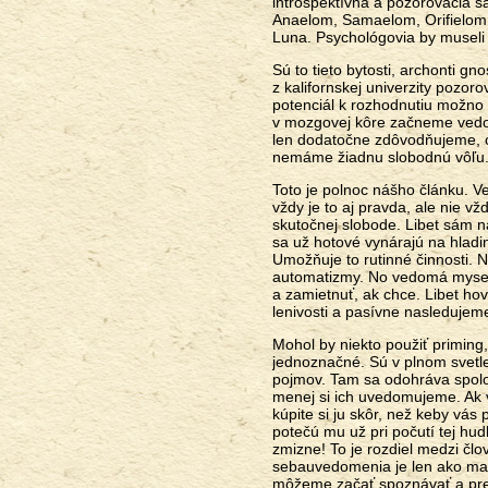
introspektívna a pozorovacia 
Anaelom, Samaelom, Orifielom, 
Luna. Psychológovia by museli 
Sú to tieto bytosti, archonti g
z kalifornskej univerzity pozo
potenciál k rozhodnutiu možno 
v mozgovej kôre začneme vedom
len dodatočne zdôvodňujeme, o č
nemáme žiadnu slobodnú vôľu
Toto je polnoc nášho článku. V
vždy je to aj pravda, ale nie v
skutočnej slobode. Libet sám n
sa už hotové vynárajú na hladi
Umožňuje to rutinné činnosti. Ne
automatizmy. No vedomá myseľ
a zamietnuť, ak chce. Libet hov
lenivosti a pasívne nasledujem
Mohol by niekto použiť priming
jednoznačné. Sú v plnom svetl
pojmov. Tam sa odohráva spolo
menej si ich uvedomujeme. Ak
kúpite si ju skôr, než keby vás
potečú mu už pri počutí tej hu
zmizne! To je rozdiel medzi č
sebauvedomenia je len ako mal
môžeme začať spoznávať a pre