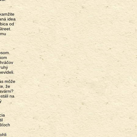
okamžite
vaná idea
abica od
treet.
hému
nosom.
 ňom
 hráčov
druhý
evideli.
vás môže
te, že
lavárni?
stáli na
ý
cia
il
ášťoch
ohli