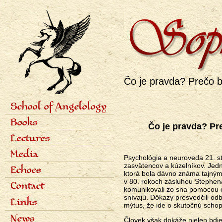
Čo je pravda? Prečo b
School of Angelology
Primárne
Content of the school
Books
odkazy
Čo je pravda? Pr
Seven classes
eng
Photo gallery
Seven archangels
Lectures
Schedule of lectures
Media
Records of lectures
Psychológia a neuroveda 21. st
Scientific articles
zasvätencov a kúzelníkov. Jedn
Echoes
Popular articles
ktorá bola dávno známa tajným 
Interviews
Dialogues
v 80. rokoch zásluhou Stephen
Contact
Radio
Reviews
komunikovali zo sna pomocou o
Television
Awards
snívajú. Dôkazy presvedčili odb
Links
Bibliography
mýtus, že ide o skutočnú schop
News
Človek však dokáže nielen bdi