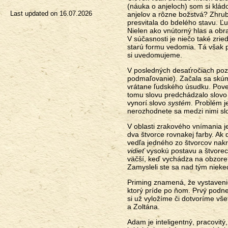
(náuka o anjeloch) som si kládol
Last updated on
16.07.2026
anjelov a rôzne božstvá? Zhrub
presvitala do bdelého stavu. Ľu
Nielen ako vnútorný hlas a obra
V súčasnosti je niečo také zri
starú formu vedomia. Tá však p
si uvedomujeme.
V posledných desaťročiach poz
podmaľovanie). Začala sa skúma
vrátane ľudského úsudku. Poved
tomu slovu predchádzalo slov
vynorí slovo
systém
. Problém j
nerozhodnete sa medzi nimi sl
V oblasti zrakového vnímania j
dva štvorce rovnakej farby. Ak 
vedľa jedného zo štvorcov nakr
vidieť
vysokú postavu a štvorec
väčší, keď vychádza na obzore?
Zamysleli ste sa nad tým niek
Priming znamená, že vystaveni
ktorý príde po ňom. Prvý podnet
si už vyložíme či dotvoríme vše
a Zoltána.
Adam je inteligentný, pracovitý, 