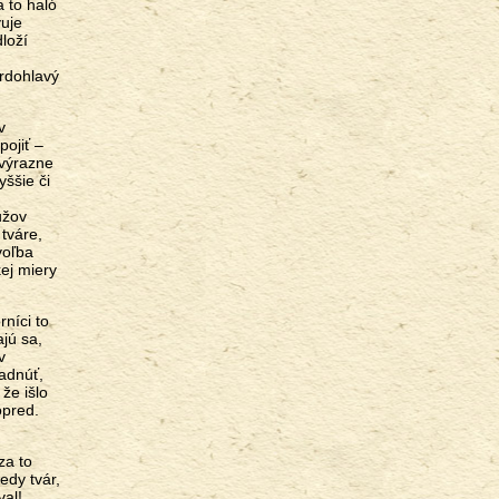
a to haló
vuje
loží
vrdohlavý
v
pojiť –
 výrazne
yššie či
užov
 tváre,
voľba
ej miery
níci to
ajú sa,
v
adnúť,
 že išlo
opred.
za to
edy tvár,
val!