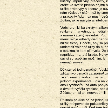
kritický, impulzívny, pracovitý
efekt: vo svetle prvého dojmu 
určité prototypy a zostavuje sú
nám výsledok skôr, než by sme
a pracovitý Adam sa musí rozčuľo
Zoltán, ak je navyše aj inteligen
Vedci prenikli ku skrytým zákon
reklame, marketingu a mediálne
a máme kýžený výsledok. Pod vp
menili svoje odhady cien nehnut
nižšie tresty. Chcete, aby sa pr
umiestniť volebné urny do bud
s otázkou, o kom si myslia, že 
napríklad hranatá brada. No vysv
súvisí so všetkým možným, len 
nemajú zmysel.
Dôkazy sú jednoznačné: ľudský 
zdržanlivo označili za
znepokoj
že sú sami pôvodcami svojich r
jednom experimente ľudia na vl
akou rýchlosťou sa autá pohybova
o dvakrát vyššiu rýchlosť, než 
Zúčastnení si ani neuvedomili, k
Pri inom pokuse sa na jednej uni
určitý príspevok do pokladničky
upretý pohľad očí. Keď tam boli 