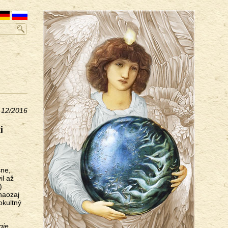
a 12/2016
i
sne,
il až
)
naozaj
okultný
gie