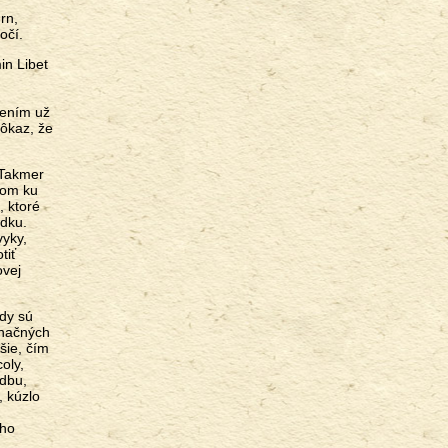
rn,
očí.
in Libet
lením už
dôkaz, že
 Takmer
okom ku
, ktoré
adku.
vyky,
tiť
ovej
vdy sú
značných
šie, čím
oly,
udbu,
, kúzlo
ého