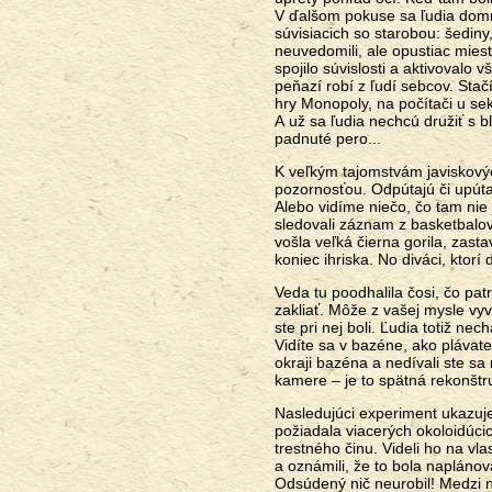
V ďalšom pokuse sa ľudia domni
súvisiacich so starobou: šediny
neuvedomili, ale opustiac mies
spojilo súvislosti a aktivovalo
peňazí robí z ľudí sebcov. Stač
hry Monopoly, na počítači u sek
A už sa ľudia nechcú družiť s b
padnuté pero...
K veľkým tajomstvám javiskovýc
pozornosťou. Odpútajú či upúta
Alebo vidíme niečo, čo tam nie
sledovali záznam z basketbalo
vošla veľká čierna gorila, zas
koniec ihriska. No diváci, ktorí
Veda tu poodhalila čosi, čo pat
zakliať. Môže z vašej mysle vy
ste pri nej boli. Ľudia totiž n
Vidíte sa v bazéne, ako plávate?
okraji bazéna a nedívali ste s
kamere – je to spätná rekonšt
Nasledujúci experiment ukazuje,
požiadala viacerých okoloidúcic
trestného činu. Videli ho na vl
a oznámili, že to bola naplánov
Odsúdený nič neurobil! Medzi 