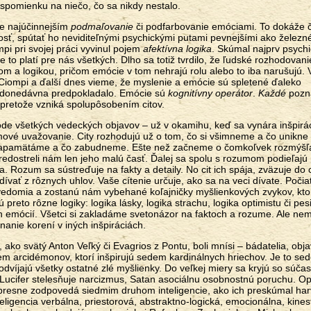
spomienku na niečo, čo sa nikdy nestalo.
je najúčinnejším
podmaľovanie
či podfarbovanie emóciami. To dokáže 
losť, spútať ho neviditeľnými psychickými putami pevnejšími ako železn
pi pri svojej práci vyvinul pojem
afektívna logika
. Skúmal najprv psych
 to platí pre nás všetkých. Dlho sa totiž tvrdilo, že ľudské rozhodovani
m a logikou, pričom emócie v tom nehrajú rolu alebo to iba narušujú.
Ciompi a ďalší dnes vieme, že myslenie a emócie sú spletené ďaleko
 donedávna predpokladalo. Emócie sú
kognitívny operátor
.
Každé
pozn
pretože vzniká spolupôsobením citov.
zrode všetkých vedeckých objavov – už v okamihu, keď sa vynára inšpirá
mové uvažovanie. City rozhodujú už o tom, čo si všimneme a čo unikne
i zapamätáme a čo zabudneme. Ešte než začneme o čomkoľvek rozmýšľať
predostreli nám len jeho malú časť. Ďalej sa spolu s rozumom podieľajú
 Rozum sa sústreďuje na fakty a detaily. No cit ich spája, zväzuje do 
 dívať z rôznych uhlov. Vaše cítenie určuje, ako sa na veci dívate. Poči
edomia a zostanú nám vybehané koľajničky myšlienkových zvykov, kto
 preto rôzne logiky: logika lásky, logika strachu, logika optimistu či pes
ch emócií. Všetci si zakladáme svetonázor na faktoch a rozume. Ale n
anie korení v iných inšpiráciách.
, ako svätý Anton Veľký či Evagrios z Pontu, boli mnísi – bádatelia, objav
em arcidémonov, ktorí inšpirujú sedem kardinálnych hriechov. Je to se
odvíjajú všetky ostatné zlé myšlienky. Do veľkej miery sa kryjú so súča
 Lucifer stelesňuje narcizmus, Satan asociálnu osobnostnú poruchu. Opí
presne zodpovedá siedmim druhom inteligencie, ako ich preskúmal ha
ligencia verbálna, priestorová, abstraktno-logická, emocionálna, kinest