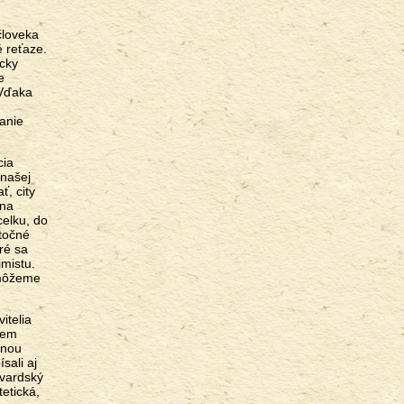
človeka
é reťaze.
icky
e
 Vďaka
anie
cia
 našej
, city
 na
celku, do
atočné
ré sa
imistu.
emôžeme
itelia
dem
snou
sali aj
rvardský
etická,