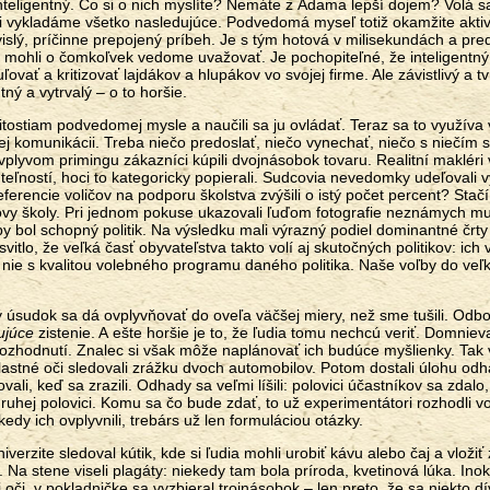
, inteligentný. Čo si o nich myslíte? Nemáte z Adama lepší dojem? Volá s
si vykladáme všetko nasledujúce. Podvedomá myseľ totiž okamžite akti
vislý, príčinne prepojený príbeh. Je s tým hotová v milisekundách a pred
 mohli o čomkoľvek vedome uvažovať. Je pochopiteľné, že inteligentný
vať a kritizovať lajdákov a hlupákov vo svojej firme. Ale závistlivý a t
tný a vytrvalý – o to horšie.
itostiam podvedomej mysle a naučili sa ju ovládať. Teraz sa to využíva 
j komunikácii. Treba niečo predoslať, niečo vynechať, niečo s niečím s
lyvom primingu zákazníci kúpili dvojnásobok tovaru. Realitní makléri
eľností, hoci to kategoricky popierali. Sudcovia nevedomky udeľovali v
eferencie voličov na podporu školstva zvýšili o istý počet percent? Stačí
ovy školy. Pri jednom pokuse ukazovali ľuďom fotografie neznámych m
by bol schopný politik. Na výsledku mali výrazný podiel dominantné črty
itlo, že veľká časť obyvateľstva takto volí aj skutočných politikov: ich 
nie s kvalitou volebného programu daného politika. Naše voľby do veľk
úsudok sa dá ovplyvňovať do oveľa väčšej miery, než sme tušili. Odbor
ujúce
zistenie. A ešte horšie je to, že ľudia tomu nechcú veriť. Domniev
ozhodnutí. Znalec si však môže naplánovať ich budúce myšlienky. Tak 
astné oči sledovali zrážku dvoch automobilov. Potom dostali úlohu odh
li, keď sa zrazili. Odhady sa veľmi líšili: polovici účastníkov sa zdalo,
druhej polovici. Komu sa čo bude zdať, to už experimentátori rozhodli v
edy ich ovplyvnili, trebárs už len formuláciou otázky.
verzite sledoval kútik, kde si ľudia mohli urobiť kávu alebo čaj a vložiť 
. Na stene viseli plagáty: niekedy tam bola príroda, kvetinová lúka. Inok
oči, v pokladničke sa vyzbieral trojnásobok – len preto, že sa niekto dí