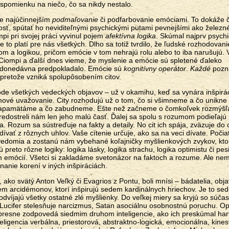
spomienku na niečo, čo sa nikdy nestalo.
je najúčinnejším
podmaľovanie
či podfarbovanie emóciami. To dokáže 
losť, spútať ho neviditeľnými psychickými putami pevnejšími ako železn
pi pri svojej práci vyvinul pojem
afektívna logika
. Skúmal najprv psych
 to platí pre nás všetkých. Dlho sa totiž tvrdilo, že ľudské rozhodovani
m a logikou, pričom emócie v tom nehrajú rolu alebo to iba narušujú.
Ciompi a ďalší dnes vieme, že myslenie a emócie sú spletené ďaleko
 donedávna predpokladalo. Emócie sú
kognitívny operátor
.
Každé
pozn
pretože vzniká spolupôsobením citov.
zrode všetkých vedeckých objavov – už v okamihu, keď sa vynára inšpirá
mové uvažovanie. City rozhodujú už o tom, čo si všimneme a čo unikne
i zapamätáme a čo zabudneme. Ešte než začneme o čomkoľvek rozmýšľať
predostreli nám len jeho malú časť. Ďalej sa spolu s rozumom podieľajú
 Rozum sa sústreďuje na fakty a detaily. No cit ich spája, zväzuje do 
 dívať z rôznych uhlov. Vaše cítenie určuje, ako sa na veci dívate. Poči
edomia a zostanú nám vybehané koľajničky myšlienkových zvykov, kto
 preto rôzne logiky: logika lásky, logika strachu, logika optimistu či pes
ch emócií. Všetci si zakladáme svetonázor na faktoch a rozume. Ale n
anie korení v iných inšpiráciách.
, ako svätý Anton Veľký či Evagrios z Pontu, boli mnísi – bádatelia, objav
em arcidémonov, ktorí inšpirujú sedem kardinálnych hriechov. Je to se
odvíjajú všetky ostatné zlé myšlienky. Do veľkej miery sa kryjú so súča
 Lucifer stelesňuje narcizmus, Satan asociálnu osobnostnú poruchu. Opí
presne zodpovedá siedmim druhom inteligencie, ako ich preskúmal ha
ligencia verbálna, priestorová, abstraktno-logická, emocionálna, kinest