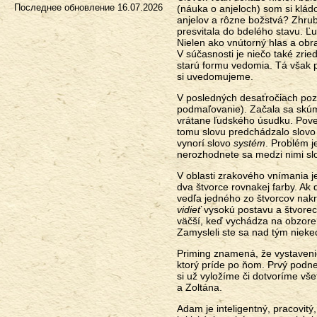
Последнее обновление
16.07.2026
(náuka o anjeloch) som si kládol
anjelov a rôzne božstvá? Zhrub
presvitala do bdelého stavu. Ľu
Nielen ako vnútorný hlas a obra
V súčasnosti je niečo také zri
starú formu vedomia. Tá však p
si uvedomujeme.
V posledných desaťročiach poz
podmaľovanie). Začala sa skúma
vrátane ľudského úsudku. Poved
tomu slovu predchádzalo slov
vynorí slovo
systém
. Problém j
nerozhodnete sa medzi nimi sl
V oblasti zrakového vnímania j
dva štvorce rovnakej farby. Ak 
vedľa jedného zo štvorcov nakr
vidieť
vysokú postavu a štvorec
väčší, keď vychádza na obzore?
Zamysleli ste sa nad tým niek
Priming znamená, že vystaveni
ktorý príde po ňom. Prvý podnet
si už vyložíme či dotvoríme vše
a Zoltána.
Adam je inteligentný, pracovitý, 