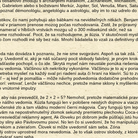
sa obsahovo zhodujú s archanjelmi Rafaelom, Zacharielom, Michaelom,
Gabrielom alebo s božstvami Merkúr, Jupiter, Sol, Venuša, Mars, Satu
poznať démonológiu, angelológiu a astrológiu, aby im to raz udrelo do 
nostikov, čo nami pohybujú ako bábkami na neviditeľných nitkách. Benjam
roval v priamom prenose mozog počas rozhodovania. Zistil, že prípravný
namerať v hlbších vrstvách mozgu už o 300 milisekúnd skôr, než sa
e rozhodovať. Pocit, že sa rozhodujeme, je ilúzia. V skutočnosti mys
om rozhodli iné sily bez nás. Mnohí bádatelia to vzali za definitívny 
.
eda nás dovádza k poznaniu, že nie sme svojprávni. Aspoň sa tak zdá.
ždy. Uvedomiť si, aký je náš súčasný pocit slobody falošný, je prvým kr
ašťastie pochopil, o čo ide. Skrytá myseľ nám neustále ponúka riešenia
nu vedomia. Väčšinou ich nekriticky vykonáme. Väčšinou je to aj v pori
treba myslieť na každý sval pri riadení auta či hraní na klavíri. Sú to z
 – aj keď je pomalšia – môže návrhy podvedomia dodatočne prehodno
orí:
vetovať
. Lenže väčšinou nechce, pretože máme sklony k myšlienk
e vnútorné impulzy.
, aby nás presvedčil, že 2 × 2 = 5? Nemohol, pretože matematické pra
e nášho vedomia. Kúzla fungujú len v pološere neistých dojmov a viac
čenské zlo a tam vládnu moderní čierni mágovia. Čary fungujú tým lep
 vám na nepostrehnuteľný zlomok sekundy premietnu plechovku Coca-c
 presviedčal reklamný agent. Ak človeku pri dobrom jedle púšťajú istú h
dby sliny ako Pavlovovmu psovi. No len čo si uvedomí, že ho manipulujú
lovekom a zvieraťom. Človek si môže uvedomiť sám seba. Zóna
ý ostrov uprostred mora nevedomia. Je to však ostrov slobody, z ktor
tvárať sami seba.