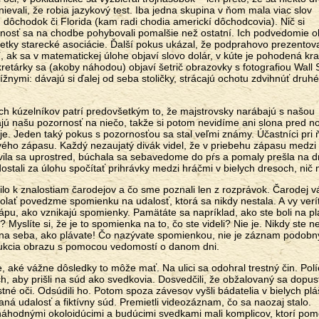
evali, že robia jazykový test. Iba jedna skupina v ňom mala viac slov
, dôchodok či Florida (kam radi chodia americkí dôchodcovia). Nič si
tnosť sa na chodbe pohybovali pomalšie než ostatní. Ich podvedomie 
 všetky starecké asociácie. Ďalší pokus ukázal, že podprahovo prezento
í, ak sa v matematickej úlohe objaví slovo dolár, v kúte je pohodená kr
retárky sa (akoby náhodou) objaví šetrič obrazovky s fotografiou Wall S
lížnymi: dávajú si ďalej od seba stoličky, strácajú ochotu zdvihnúť dru
h kúzelníkov patrí predovšetkým to, že majstrovsky narábajú s našou
jú našu pozornosť na niečo, takže si potom nevidíme ani slona pred 
 je. Jeden taký pokus s pozornosťou sa stal veľmi známy. Účastníci pri
vého zápasu. Každý nezaujatý divák videl, že v priebehu zápasu medzi
tavila sa uprostred, búchala sa sebavedome do pŕs a pomaly prešla na 
 dostali za úlohu spočítať prihrávky medzi hráčmi v bielych dresoch, nič n
rilo k znalostiam čarodejov a čo sme poznali len z rozprávok. Čarodej 
volať povedzme spomienku na udalosť, ktorá sa nikdy nestala. A vy verí
echápu, ako vznikajú spomienky. Pamätáte sa napríklad, ako ste boli na p
 Myslíte si, že je to spomienka na to, čo ste videli? Nie je. Nikdy ste ne
a na seba, ako plávate! Čo nazývate spomienkou, nie je záznam podobn
rukcia obrazu s pomocou vedomostí o danom dni.
 aké vážne dôsledky to môže mať. Na ulici sa odohral trestný čin. Polí
h, aby prišli na súd ako svedkovia. Dosvedčili, že obžalovaný sa dopust
astné oči. Odsúdili ho. Potom spoza závesov vyšli bádatelia v bielych pl
aná udalosť a fiktívny súd. Premietli videozáznam, čo sa naozaj stalo.
náhodnými okoloidúcimi a budúcimi svedkami mali komplicov, ktorí pom