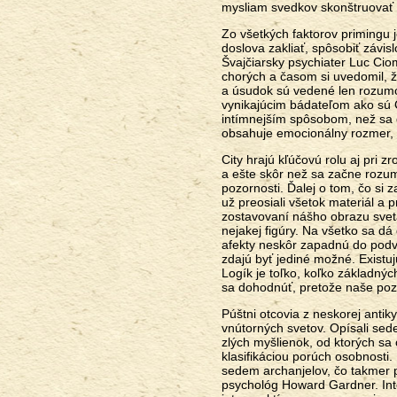
mysliam svedkov skonštruovať 
Zo všetkých faktorov primingu 
doslova zakliať, spôsobiť závis
Švajčiarsky psychiater Luc Ciom
chorých a časom si uvedomil, že
a úsudok sú vedené len rozumo
vynikajúcim bádateľom ako sú 
intímnejším spôsobom, než sa
obsahuje emocionálny rozmer, 
City hrajú kľúčovú rolu aj pri 
a ešte skôr než sa začne rozu
pozornosti. Ďalej o tom, čo s
už preosiali všetok materiál a 
zostavovaní nášho obrazu sveta.
nejakej figúry. Na všetko sa dá
afekty neskôr zapadnú do podv
zdajú byť jediné možné. Existujú
Logík je toľko, koľko základný
sa dohodnúť, pretože naše pozn
Púštni otcovia z neskorej antiky
vnútorných svetov. Opísali sed
zlých myšlienok, od ktorých sa 
klasifikáciou porúch osobnosti.
sedem archanjelov, čo takmer 
psychológ Howard Gardner. Inte