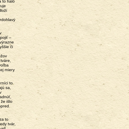
a to haló
vuje
loží
vrdohlavý
v
pojiť –
 výrazne
yššie či
užov
 tváre,
voľba
ej miery
níci to
ajú sa,
v
adnúť,
 že išlo
opred.
za to
edy tvár,
val!