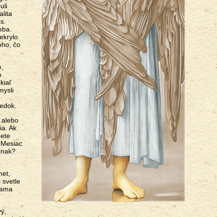
uli
lita
s.
eba.
ekrylo
oho, čo
e,
o
kiaľ
mysli
ledok.
 alebo
ia. Ak
dete
 Mesiac
inak?
net,
 svetle
Adama
vý,