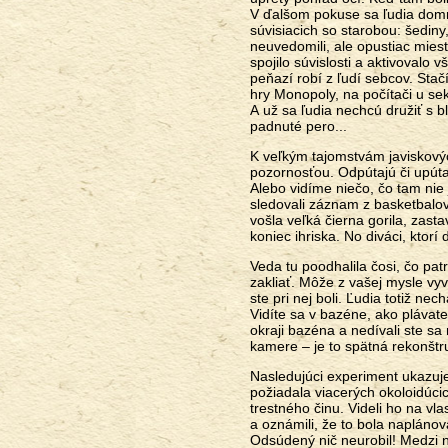
V ďalšom pokuse sa ľudia domni
súvisiacich so starobou: šediny
neuvedomili, ale opustiac mies
spojilo súvislosti a aktivovalo
peňazí robí z ľudí sebcov. Stač
hry Monopoly, na počítači u sek
A už sa ľudia nechcú družiť s b
padnuté pero...
K veľkým tajomstvám javiskovýc
pozornosťou. Odpútajú či upúta
Alebo vidíme niečo, čo tam nie
sledovali záznam z basketbalo
vošla veľká čierna gorila, zas
koniec ihriska. No diváci, ktorí
Veda tu poodhalila čosi, čo pat
zakliať. Môže z vašej mysle vy
ste pri nej boli. Ľudia totiž n
Vidíte sa v bazéne, ako plávate?
okraji bazéna a nedívali ste s
kamere – je to spätná rekonšt
Nasledujúci experiment ukazuje,
požiadala viacerých okoloidúcic
trestného činu. Videli ho na vl
a oznámili, že to bola naplánov
Odsúdený nič neurobil! Medzi 