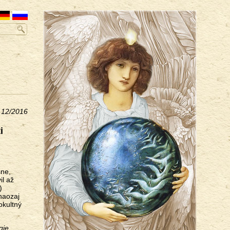
a 12/2016
i
sne,
il až
)
naozaj
okultný
gie