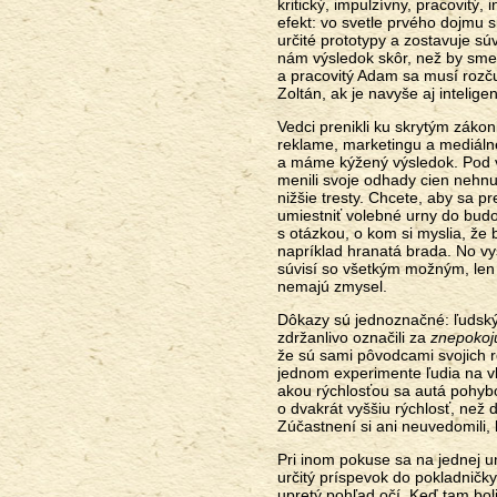
kritický, impulzívny, pracovitý
efekt: vo svetle prvého dojmu 
určité prototypy a zostavuje sú
nám výsledok skôr, než by sme
a pracovitý Adam sa musí rozčuľo
Zoltán, ak je navyše aj inteligen
Vedci prenikli ku skrytým zákon
reklame, marketingu a mediálne
a máme kýžený výsledok. Pod vp
menili svoje odhady cien nehnut
nižšie tresty. Chcete, aby sa pr
umiestniť volebné urny do bud
s otázkou, o kom si myslia, že 
napríklad hranatá brada. No vysv
súvisí so všetkým možným, len 
nemajú zmysel.
Dôkazy sú jednoznačné: ľudský 
zdržanlivo označili za
znepokoj
že sú sami pôvodcami svojich r
jednom experimente ľudia na vl
akou rýchlosťou sa autá pohybova
o dvakrát vyššiu rýchlosť, než 
Zúčastnení si ani neuvedomili, k
Pri inom pokuse sa na jednej uni
určitý príspevok do pokladničky
upretý pohľad očí. Keď tam boli 