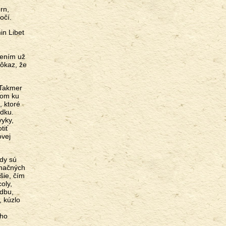
rn,
očí.
in Libet
lením už
dôkaz, že
 Takmer
okom ku
, ktoré
adku.
vyky,
tiť
ovej
vdy sú
značných
šie, čím
oly,
udbu,
, kúzlo
ého