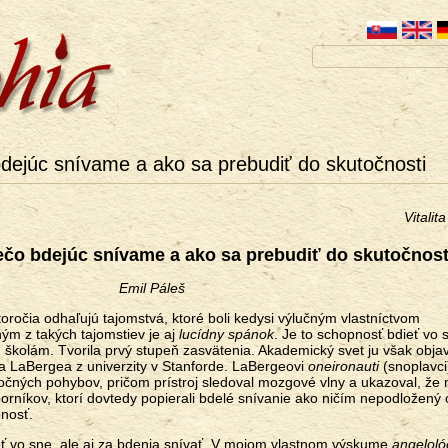
dejúc snívame a ako sa prebudiť do skutočnosti
Vitalit
ečo bdejúc snívame a ako sa prebudiť do skutočnost
Emil Páleš
oročia odhaľujú tajomstvá, ktoré boli kedysi výlučným vlastníctvom
ým z takých tajomstiev je aj
lucídny spánok
. Je to schopnosť bdieť vo 
školám. Tvorila prvý stupeň zasvätenia. Akademický svet ju však objav
a LaBergea z univerzity v Stanforde. LaBergeovi
oneironauti
(snoplavci
čných pohybov, pričom prístroj sledoval mozgové vlny a ukazoval, že 
orníkov, ktorí dovtedy popierali bdelé snívanie ako ničím nepodložený 
nosť.
eť vo sne, ale aj za bdenia snívať. V mojom vlastnom výskume
angeloló