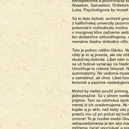
introspektívna a pozorovacia 
Anaelom, Samaelom, Orifielom, 
Luna. Psychológovia by museli 
Sú to tieto bytosti, archonti g
z kalifornskej univerzity pozo
potenciál k rozhodnutiu možno 
v mozgovej kôre začneme vedom
len dodatočne zdôvodňujeme, o č
nemáme žiadnu slobodnú vôľu
Toto je polnoc nášho článku. V
vždy je to aj pravda, ale nie v
skutočnej slobode. Libet sám n
sa už hotové vynárajú na hladi
Umožňuje to rutinné činnosti. Ne
automatizmy. No vedomá myseľ
a zamietnuť, ak chce. Libet hov
lenivosti a pasívne nasledujem
Mohol by niekto použiť priming
jednoznačné. Sú v plnom svetl
pojmov. Tam sa odohráva spolo
menej si ich uvedomujeme. Ak
kúpite si ju skôr, než keby vás
potečú mu už pri počutí tej hu
zmizne! To je rozdiel medzi č
sebauvedomenia je len ako mal
môžeme začať spoznávať a pre