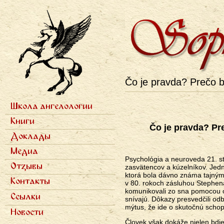
Čo je pravda? Prečo b
Школа ангелологии
Primárne
Семь ступеней
Книги
odkazy
Фотогалерея
Čo je pravda? Pr
Семь архангелов
ru
Доклады
Записи докладов
Медиа
Psychológia a neuroveda 21. st
Научные статьи
Отзывы
zasvätencov a kúzelníkov. Jedn
Популярные статьи
ktorá bola dávno známa tajným 
Полемика
Интервью в прессе
Контакты
v 80. rokoch zásluhou Stephen
Рецензии
Радио
komunikovali zo sna pomocou o
Телевидение
Ссылки
snívajú. Dôkazy presvedčili odb
mýtus, že ide o skutočnú schop
Новости
Človek však dokáže nielen bdi