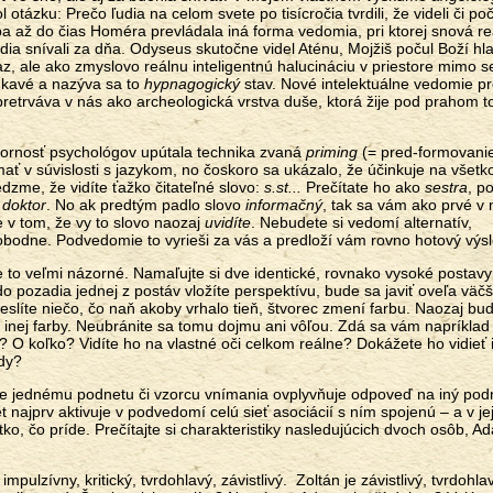
 otázku: Prečo ľudia na celom svete po tisícročia tvrdili, že videli či poč
a až do čias Homéra prevládala iná forma vedomia, pri ktorej snová rea
dia snívali za dňa. Odyseus skutočne videl Aténu, Mojžiš počul Boží hla
z, ale ako zmyslovo reálnu inteligentnú halucináciu v priestore mimo s
edkavé a nazýva sa to
hypnagogický
stav. Nové intelektuálne vedomie pr
retrváva v nás ako archeologická vrstva duše, ktorá žije pod prahom t
ornosť psychológov upútala technika zvaná
priming
(= pred-formovani
ť v súvislosti s jazykom, no čoskoro sa ukázalo, že účinkuje na všetk
zme, že vidíte ťažko čitateľné slovo:
s.st...
Prečítate ho ako
sestra
, po
o
doktor
. No ak predtým padlo slovo
informačný
, tak sa vám ako prvé v 
e v tom, že vy to slovo naozaj
uvidíte
. Nebudete si vedomí alternatív,
obodne. Podvedomie to vyrieši za vás a predloží vám rovno hotový výs
e to veľmi názorné. Namaľujte si dve identické, rovnako vysoké postavy
do pozadia jednej z postáv vložíte perspektívu, bude sa javiť oveľa väčš
eslíte niečo, čo naň akoby vrhalo tieň, štvorec zmení farbu. Naozaj bu
 inej farby. Neubránite sa tomu dojmu ani vôľou. Zdá sa vám napríklad
 O koľko? Vidíte ho na vlastné oči celkom reálne? Dokážete ho vidieť 
edy?
e jednému podnetu či vzorcu vnímania ovplyvňuje odpoveď na iný pod
 najprv aktivuje v podvedomí celú sieť asociácií s ním spojenú – a v jej
tko, čo príde. Prečítajte si charakteristiky nasledujúcich dvoch osôb, 
impulzívny, kritický, tvrdohlavý, závistlivý. Zoltán je závistlivý, tvrdohla