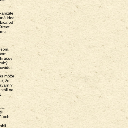
okamžite
vaná idea
abica od
treet.
hému
nosom.
 ňom
 hráčov
druhý
evideli.
vás môže
te, že
lavárni?
stáli na
ý
cia
il
ášťoch
ohli