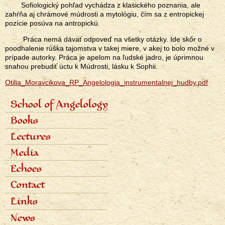
Sofiologický pohľad vychádza z klasického poznania, ale
zahŕňa aj chrámové múdrosti a mytológiu, čím sa z entropickej
pozície posúva na antropickú.
Práca nemá dávať odpoveď na všetky otázky. Ide skôr o
poodhalenie rúška tajomstva v takej miere, v akej to bolo možné v
prípade autorky. Práca je apelom na ľudské jadro, je úprimnou
snahou prebudiť úctu k Múdrosti, lásku k Sophii.
Otilia_Moravcikova_RP_Angelologia_instrumentalnej_hudby.pdf
School of Angelology
Primárne
Content of the school
Books
odkazy
Seven classes
eng
Photo gallery
Seven archangels
Lectures
Schedule of lectures
Media
Records of lectures
Scientific articles
Echoes
Popular articles
Interviews
Dialogues
Contact
Radio
Reviews
Television
Awards
Links
Bibliography
News