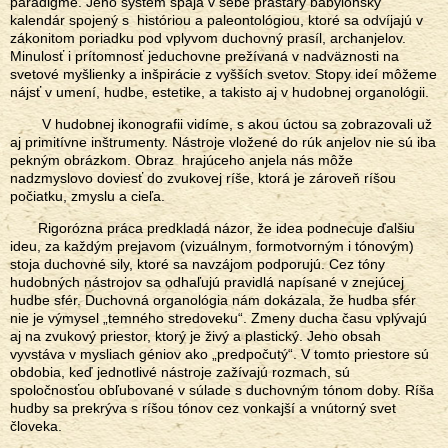
paradigme. Jeho systém spája v sebe prastarý babylonský
kalendár spojený s históriou a paleontológiou, ktoré sa odvíjajú v
zákonitom poriadku pod vplyvom duchovný prasíl, archanjelov.
Minulosť i prítomnosť jeduchovne prežívaná v nadväznosti na
svetové myšlienky a inšpirácie z vyšších svetov. Stopy ideí môžeme
nájsť v umení, hudbe, estetike, a takisto aj v hudobnej organológii.
V hudobnej ikonografii vidíme, s akou úctou sa zobrazovali už
aj primitívne inštrumenty. Nástroje vložené do rúk anjelov nie sú iba
pekným obrázkom. Obraz hrajúceho anjela nás môže
nadzmyslovo doviesť do zvukovej ríše, ktorá je zároveň ríšou
počiatku, zmyslu a cieľa.
Rigorózna práca predkladá názor, že idea podnecuje ďalšiu
ideu, za každým prejavom (vizuálnym, formotvorným i tónovým)
stoja duchovné sily, ktoré sa navzájom podporujú. Cez tóny
hudobných nástrojov sa odhaľujú pravidlá napísané v znejúcej
hudbe sfér. Duchovná organológia nám dokázala, že hudba sfér
nie je výmysel „temného stredoveku“. Zmeny ducha času vplývajú
aj na zvukový priestor, ktorý je živý a plastický. Jeho obsah
vyvstáva v mysliach géniov ako „predpočutý“. V tomto priestore sú
obdobia, keď jednotlivé nástroje zažívajú rozmach, sú
spoločnosťou obľubované v súlade s duchovným tónom doby. Ríša
hudby sa prekrýva s ríšou tónov cez vonkajší a vnútorný svet
človeka.