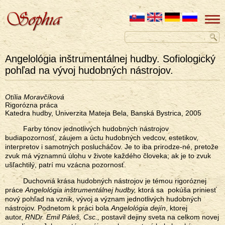
Angelológia inštrumentálnej hudby. Sofiologický
pohľad na vývoj hudobných nástrojov.
Otília Moravčíková
Rigorózna práca
Katedra hudby, Univerzita Mateja Bela, Banská Bystrica, 2005
Farby tónov jednotlivých hudobných nástrojov
budiapozornosť, záujem a úctu hudobných vedcov, estetikov,
interpretov i samotných poslucháčov. Je to iba prirodze-né, pretože
zvuk má významnú úlohu v živote každého človeka; ak je to zvuk
ušľachtilý, patrí mu vzácna pozornosť.
Duchovná krása hudobných nástrojov je témou rigoróznej
práce
Angelológia inštrumentálnej hudby,
ktorá sa pokúša priniesť
nový pohľad na vznik, vývoj a význam jednotlivých hudobných
nástrojov. Podnetom k práci bola
Angelológia dejín
, ktorej
autor,
RNDr. Emil Páleš, Csc.,
postavil dejiny sveta na celkom novej