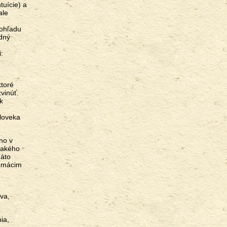
tuície) a
ale
 ohľadu
odný
:
ktoré
vinúť.
k
človeka
no v
 takého
Táto
domácim
ava,
ia,