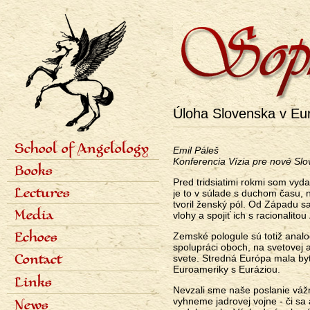
Úloha Slovenska v Eu
School of Angelology
Emil Páleš
Primárne
Konferencia Vízia pre nové Sl
Content of the school
Books
odkazy
Seven classes
Pred tridsiatimi rokmi som vyd
eng
Photo gallery
Seven archangels
Lectures
je to v súlade s duchom času, 
tvoril ženský pól. Od Západu sa
Schedule of lectures
Media
vlohy a spojiť ich s racionalito
Records of lectures
Scientific articles
Echoes
Zemské pologule sú totiž anal
Popular articles
spolupráci oboch, na svetovej a
Interviews
Dialogues
Contact
svete. Stredná Európa mala byť 
Radio
Reviews
Euroameriky s Euráziou.
Television
Awards
Links
Bibliography
Nevzali sme naše poslanie vážne
vyhneme jadrovej vojne - či sa 
News