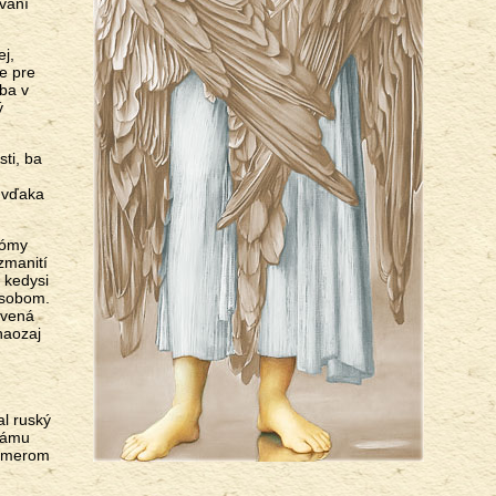
vaní
ej,
je pre
iba v
ý
ti, ba
 vďaka
tómy
zmanití
 kedysi
ôsobom.
avená
naozaj
al ruský
hrámu
zámerom