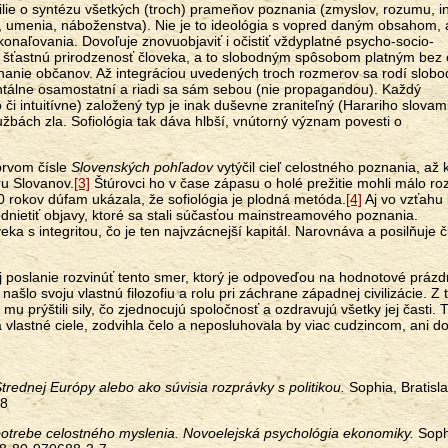
ilie o syntézu všetkých (troch) prameňov poznania (zmyslov, rozumu, in
y, umenia, náboženstva). Nie je to ideológia s vopred daným obsahom, 
aľovania. Dovoľuje znovuobjaviť i očistiť vždyplatné psycho-socio-
ce šťastnú prirodzenosť človeka, a to slobodným spôsobom platným bez
znanie občanov. Až integráciou uvedených troch rozmerov sa rodí slob
ntálne osamostatní a riadi sa sám sebou (nie propagandou). Každý
či intuitívne) založený typ je inak duševne zraniteľný (Harariho slovami
užbách zla. Sofiológia tak dáva hlbší, vnútorný význam povesti o
prvom čísle
Slovenských pohľadov
vytýčil cieľ celostného poznania, až 
ru Slovanov.
[3]
Štúrovci ho v čase zápasu o holé prežitie mohli málo roz
 rokov dúfam ukázala, že sofiológia je plodná metóda.
[4]
Aj vo vzťahu 
nietiť objavy, ktoré sa stali súčasťou mainstreamového poznania.
a s integritou, čo je ten najvzácnejší kapitál. Narovnáva a posilňuje 
 poslanie rozvinúť tento smer, ktorý je odpoveďou na hodnotové prázd
ašlo svoju vlastnú filozofiu a rolu pri záchrane západnej civilizácie. Z
u prýštili sily, čo zjednocujú spoločnosť a ozdravujú všetky jej časti. 
ila vlastné ciele, zodvihla čelo a neposluhovala by viac cudzincom, ani 
rednej Európy alebo ako súvisia rozprávky s politikou.
Sophia, Bratisl
-8
otrebe celostného myslenia. Novoelejská psychológia ekonomiky.
Soph