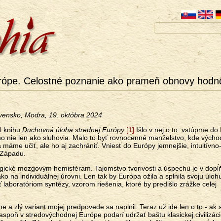
rópe. Celostné poznanie ako prameň obnovy hodn
ovensko, Modra, 19. októbra 2024
al knihu
Duchovná úloha strednej Európy
.
[1]
Išlo v nej o to: vstúpme do
no nie len ako sluhovia. Malo to byť rovnocenné manželstvo, kde výcho
 máme učiť, ale ho aj zachrániť. Vniesť do Európy jemnejšie, intuitívno
u Západu.
ogické mozgovým hemisféram. Tajomstvo tvorivosti a úspechu je v dopĺ
ko na individuálnej úrovni. Len tak by Európa ožila a splnila svoju úloh
laboratóriom syntézy, vzorom riešenia, ktoré by predišlo zrážke celej
 a zlý variant mojej predpovede sa naplnil. Teraz už ide len o to - ak 
aspoň v stredovýchodnej Európe podarí udržať baštu klasickej civilizáci