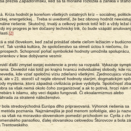
 prežila Západorímsku, keď sa tá morálne rozložila a zanikla v sťaho
á. Kríza hodnôt je koreňom všetkých ostatných kríz – sociálnej, politick
ckej, energetickej... Treba si uvedomiť, že bez obnovy hodnôt neexistu
lne riešenie. Skutočný, trvalý a celkový pokrok totiž leží a vždy ležal 
ý iný progres je len dočasný technický trik, čo bude vzápätí anulovan
asti.
[2]
tá a stal človekom, keď začal prinášať obete cieľom ležiacim v budúcnos
rť. Tak vzniká kultúra, že spoločenstvo sa stmelí úctou k niečomu, čo
 prospech. Schopnosť poňať symbolické hodnoty umožnila spoluprácu,
korienkov v lese dobývame vesmír.
nevidí ďalší zmysel svojej existencie a preto sa rozpadá. Vykazuje symp
nia. Doviedol nás totiž po krajnú hranicu individuálnej slobody, kde ro
nevedia, kde vziať spoločnú víziu zdieľanú všetkými. Zjednocujúcu víziu
vá, ale v 21. storočí už nejde obnoviť hodnoty starým, dogmatickým sp
dy myslenia, ktorú západná civilizácia práve vydobyla. Spoločnosť zb
bra sa však nemá okolo čoho zorganizovať a ak to potrvá, hrozí nám 
rebárs k islamu, aby veci dajako fungovali. Či ekoalarmizmus alebo
áhrada za stratené náboženstvo.
rý bola stredovýchodná Európa dlho pripravovaná. Výhonok riešenia sa
ná metóda poznania. Najznámejšia je pod menom
sofiológia
, ako ju nazv
ína sa však na moravsko-slovenskom pomedzí príchodom sv. Cyrila z c
Komenského pansofiou, ďalej slovanskou celovedou Štúrovcov a bola 
wa Trentowského.