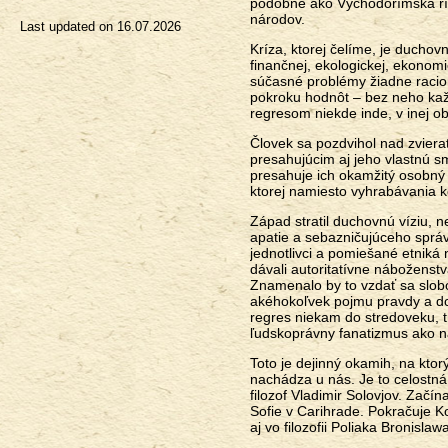
podobne ako Východorímska ríša
národov.
Last updated on
16.07.2026
Kríza, ktorej čelíme, je duchovn
finančnej, ekologickej, ekonomi
súčasné problémy žiadne racioná
pokroku hodnôt – bez neho každ
regresom niekde inde, v inej obl
Človek sa pozdvihol nad zviera
presahujúcim aj jeho vlastnú sm
presahuje ich okamžitý osobný
ktorej namiesto vyhrabávania 
Západ stratil duchovnú víziu, 
apatie a sebazničujúceho správa
jednotlivci a pomiešané etniká 
dávali autoritatívne náboženst
Znamenalo by to vzdať sa slobo
akéhokoľvek pojmu pravdy a do
regres niekam do stredoveku, t
ľudskoprávny fanatizmus ako n
Toto je dejinný okamih, na kto
nachádza u nás. Je to celost
filozof Vladimir Solovjov. Zač
Sofie v Carihrade. Pokračuje 
aj vo filozofii Poliaka Bronisla