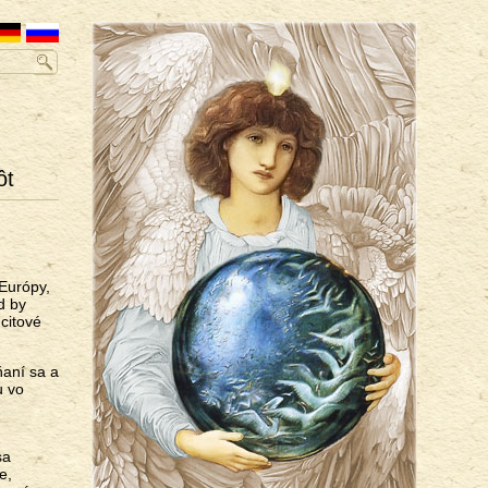
ôt
 Európy,
d by
-citové
ňaní sa a
u vo
sa
e,