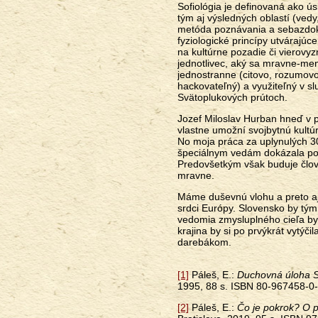
Sofiológia je definovaná ako ús
tým aj výsledných oblastí (ved
metóda poznávania a sebazdokon
fyziologické princípy utvárajú
na kultúrne pozadie či vierovy
jednotlivec, aký sa mravne-me
jednostranne (citovo, rozumovo 
hackovateľný) a využiteľný v sl
Svätoplukových prútoch.
Jozef Miloslav Hurban hneď v 
vlastne umožní svojbytnú kultú
No moja práca za uplynulých 30
špeciálnym vedám dokázala pod
Predovšetkým však buduje človek
mravne.
Máme duševnú vlohu a preto aj
srdci Európy. Slovensko by tým n
vedomia zmysluplného cieľa by m
krajina by si po prvýkrát vytýč
darebákom.
[1]
Páleš, E.:
Duchovná úloha St
1995, 88 s. ISBN 80-967458-0
[2]
Páleš, E.:
Čo je pokrok? O p